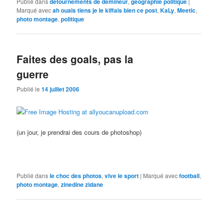
Publié dans
détournements de démineur
,
géographie politique
|
Marqué avec
ah ouais tiens je le kiffais bien ce post
,
KaLy
,
Meetic
,
photo montage
,
politique
Faites des goals, pas la
guerre
Publié le
14 juillet 2006
(un jour, je prendrai des cours de photoshop)
Publié dans
le choc des photos
,
vive le sport
|
Marqué avec
football
,
photo montage
,
zinedine zidane