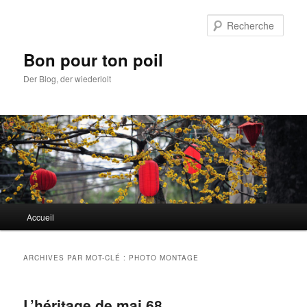
Aller
Aller
au
au
Rech
contenu
contenu
principal
secondaire
Bon pour ton poil
Der Blog, der wiederlolt
Menu
Accueil
principal
ARCHIVES PAR MOT-CLÉ :
PHOTO MONTAGE
L’héritage de mai 68