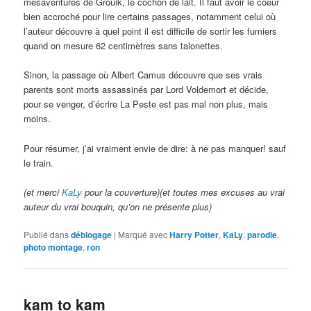
mésaventures de Grouik, le cochon de lait. Il faut avoir le coeur
bien accroché pour lire certains passages, notamment celui où
l’auteur découvre à quel point il est difficile de sortir les fumiers
quand on mesure 62 centimètres sans talonettes.
Sinon, la passage où Albert Camus découvre que ses vrais
parents sont morts assassinés par Lord Voldemort et décide,
pour se venger, d’écrire La Peste est pas mal non plus, mais
moins.
Pour résumer, j’ai vraiment envie de dire: à ne pas manquer! sauf
le train.
(et merci
KaLy
pour la couverture)(et toutes mes excuses au vrai
auteur du vrai bouquin, qu’on ne présente plus)
Publié dans
déblogage
|
Marqué avec
Harry Potter
,
KaLy
,
parodie
,
photo montage
,
ron
kam to kam