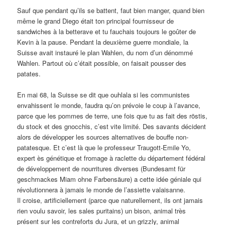
Sauf que pendant qu’ils se battent, faut bien manger, quand bien
même le grand Diego était ton principal fournisseur de
sandwiches à la betterave et tu fauchais toujours le goûter de
Kevin à la pause. Pendant la deuxième guerre mondiale, la
Suisse avait instauré le plan Wahlen, du nom d’un dénommé
Wahlen. Partout où c’était possible, on faisait pousser des
patates.
En mai 68, la Suisse se dit que ouhlala si les communistes
envahissent le monde, faudra qu’on prévoie le coup à l’avance,
parce que les pommes de terre, une fois que tu as fait des röstis,
du stock et des gnocchis, c’est vite limité. Des savants décident
alors de développer les sources alternatives de bouffe non-
patatesque. Et c’est là que le professeur Traugott-Emile Yo,
expert ès génétique et fromage à raclette du département fédéral
de développement de nourritures diverses (Bundesamt für
geschmackes Miam ohne Farbensäure) a cette idée géniale qui
révolutionnera à jamais le monde de l’assiette valaisanne.
Il croise, artificiellement (parce que naturellement, ils ont jamais
rien voulu savoir, les sales puritains) un bison, animal très
présent sur les contreforts du Jura, et un grizzly, animal