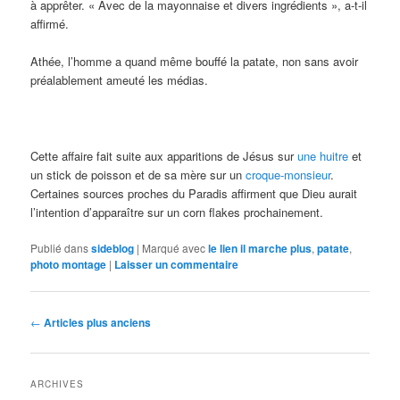
à apprêter. « Avec de la mayonnaise et divers ingrédients », a-t-il
affirmé.
Athée, l’homme a quand même bouffé la patate, non sans avoir
préalablement ameuté les médias.
Cette affaire fait suite aux apparitions de Jésus sur
une huitre
et
un stick de poisson et de sa mère sur un
croque-monsieur
.
Certaines sources proches du Paradis affirment que Dieu aurait
l’intention d’apparaître sur un corn flakes prochainement.
Publié dans
sideblog
|
Marqué avec
le lien il marche plus
,
patate
,
photo montage
|
Laisser un commentaire
Navigation
←
Articles plus anciens
des
articles
ARCHIVES