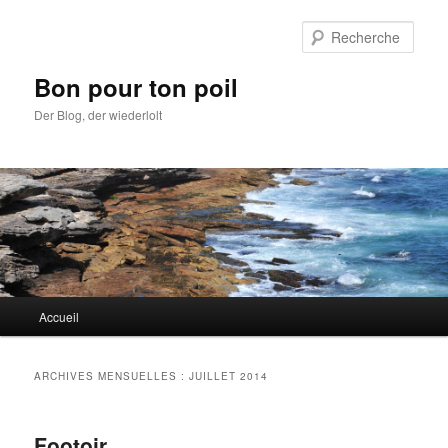
Aller
Aller
au
au
Rech
contenu
contenu
principal
secondaire
Bon pour ton poil
Der Blog, der wiederlolt
Menu
Accueil
principal
ARCHIVES MENSUELLES :
JUILLET 2014
Footoir