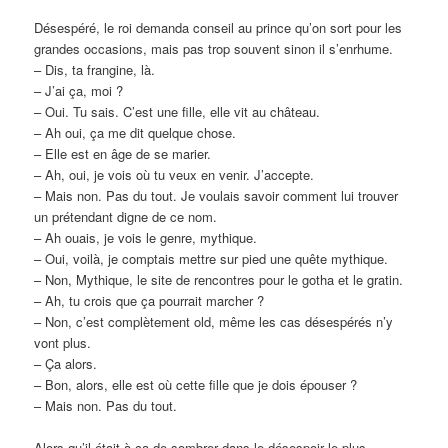
Désespéré, le roi demanda conseil au prince qu’on sort pour les
grandes occasions, mais pas trop souvent sinon il s’enrhume.
– Dis, ta frangine, là.
– J’ai ça, moi ?
– Oui. Tu sais. C’est une fille, elle vit au château.
– Ah oui, ça me dit quelque chose.
– Elle est en âge de se marier.
– Ah, oui, je vois où tu veux en venir. J’accepte.
– Mais non. Pas du tout. Je voulais savoir comment lui trouver
un prétendant digne de ce nom.
– Ah ouais, je vois le genre, mythique.
– Oui, voilà, je comptais mettre sur pied une quête mythique.
– Non, Mythique, le site de rencontres pour le gotha et le gratin.
– Ah, tu crois que ça pourrait marcher ?
– Non, c’est complètement old, même les cas désespérés n’y
vont plus.
– Ça alors.
– Bon, alors, elle est où cette fille que je dois épouser ?
– Mais non. Pas du tout.
Alors qu’il était à ça de sombrer dans le désespoir le plus