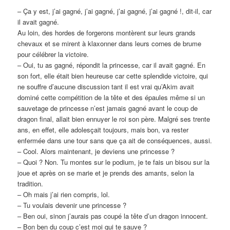
– Ça y est, j’ai gagné, j’ai gagné, j’ai gagné, j’ai gagné !, dit-il, car
il avait gagné.
Au loin, des hordes de forgerons montèrent sur leurs grands
chevaux et se mirent à klaxonner dans leurs cornes de brume
pour célébrer la victoire.
– Oui, tu as gagné, répondit la princesse, car il avait gagné. En
son fort, elle était bien heureuse car cette splendide victoire, qui
ne souffre d’aucune discussion tant il est vrai qu’Akim avait
dominé cette compétition de la tête et des épaules même si un
sauvetage de princesse n’est jamais gagné avant le coup de
dragon final, allait bien ennuyer le roi son père. Malgré ses trente
ans, en effet, elle adolesçait toujours, mais bon, va rester
enfermée dans une tour sans que ça ait de conséquences, aussi.
– Cool. Alors maintenant, je deviens une princesse ?
– Quoi ? Non. Tu montes sur le podium, je te fais un bisou sur la
joue et après on se marie et je prends des amants, selon la
tradition.
– Oh mais j’ai rien compris, lol.
– Tu voulais devenir une princesse ?
– Ben oui, sinon j’aurais pas coupé la tête d’un dragon innocent.
– Bon ben du coup c’est moi qui te sauve ?