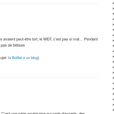
es avaient peut-être tort, le WEF, c’est pas si mal… Pendant
t pas de bêtises
ujet:
la Boillat a un blog
)
 C’est une série américaine qui parle d’experts, des