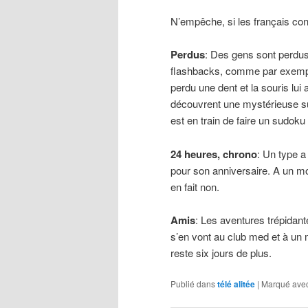
N’empêche, si les français cont
Perdus
: Des gens sont perdus
flashbacks, comme par exemple 
perdu une dent et la souris lui
découvrent une mystérieuse s
est en train de faire un sudoku
24 heures, chrono
: Un type 
pour son anniversaire. A un mo
en fait non.
Amis
: Les aventures trépidant
s’en vont au club med et à un m
reste six jours de plus.
Publié dans
télé alitée
|
Marqué ave