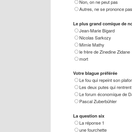
Non, on ne peut pas
Autres, ne se prononce pa
Le plus grand comique de no
Jean-Marie Bigard
Nicolas Sarkozy
Mimie Mathy
le frère de Zinedine Zidane
mort
Votre blague préférée
Le fou qui repeint son plafo
Les deux putes qui rentrent
Le forum économique de 
Pascal Zuberbühler
La question six
La réponse 1
une fourchette