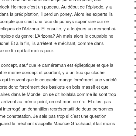
erlock Holmes c’est un puceau. Au début de l’épisode, y a
ns la précipitation, il perd un poney. Alors les experts ils
nt compte que c’est une race de poneys super rare qui ne
ctiques de l’Arizona. Et ensuite, y a toujours un moment où
omplexe du genre: L’Arizona? Ah mais alors le coupable ne
uche! Et à la fin, ils arrêtent le méchant, comme dans
 de fin qui fait moins peur.
concept, sauf que le caméraman est épileptique et que la
t le même concept et pourtant, y a un truc qui cloche.
s qui trouvent que le coupable mange forcément une variété
l porte donc forcément des baskets en bois massif et que
 paires dans le Monde, on se dit holalala comme ils sont trop
s arrivent au même point, on est mort de rire. Et c’est pas
j’ai interrogé un échantillon représentatif de deux personnes
me constatation. Je sais pas trop si c’est une question
 quand le méchant s’appelle Maurice Gruchaud, il fait moins