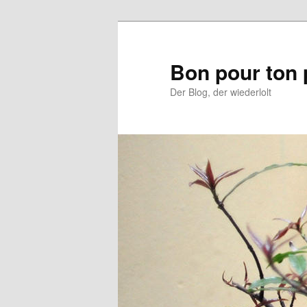
Aller
Aller
au
au
contenu
contenu
Bon pour ton 
principal
secondaire
Der Blog, der wiederlolt