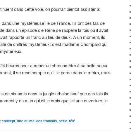
inuent dans cette voie, on pourrait bientôt assister à:
 dans une mystérieuse île de France. Ils ont des tas de
dans un épisode clé René se rappelle la fois où il avait
 avait rapporté un franc au lieu de deux. A un moment, ils
uite de chiffres mystérieux: c’est madame Chompard qui
 mystérieux.
a 24 heures pour amener un chronomètre à sa belle-soeur
ment, il se rend compte qu’il l’a perdu dans le métro, mais
es de six amis dans la jungle urbaine sauf que des fois ils
oment y en a un qui dit je crois que j’ai une ouverture, je
c
concept
,
dire du mal des français
,
série
,
télé