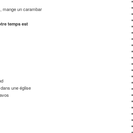
s, mange un carambar
tre temps est
nd
 dans une église
Davos