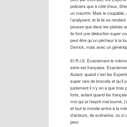
policiers que à côté d’eux, Sh
un meurtre. Mais le coupable, da
l’analysent, et là ils se rende
pousse que dans les plaines ar
ils font une déduction super c
peut être qu’un pêcheur à la lo
Derrick, mais avec un générique
Et R.I.S. Exactement le même 
série est française. Exactemen
Autant, quand c’est les Expert
super rare de brocolis et qu’i
justement il n’y en a que trois
forts, autant quand les françai
moi qui ai l’esprit mal tourné, 
et tout le monde arrive à la mê
d’acteurs, de scénarios, ou si
peur.