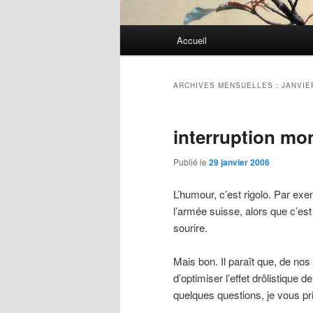
Menu
Accueil
principal
ARCHIVES MENSUELLES :
JANVIE
interruption m
Publié le
29 janvier 2006
L’humour, c’est rigolo. Par exe
l’armée suisse, alors que c’es
sourire.
Mais bon. Il paraît que, de nos j
d’optimiser l’effet drôlistique
quelques questions, je vous prie