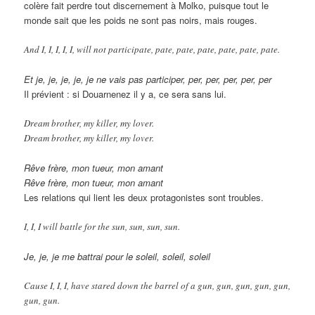
colère fait perdre tout discernement à Molko, puisque tout le
monde sait que les poids ne sont pas noirs, mais rouges.
And I, I, I, I, I, will not participate, pate, pate, pate, pate, pate, pate.
Et je, je, je, je, je ne vais pas participer, per, per, per, per, per
Il prévient : si Douarnenez il y a, ce sera sans lui.
Dream brother, my killer, my lover.
Dream brother, my killer, my lover.
Rêve frère, mon tueur, mon amant
Rêve frère, mon tueur, mon amant
Les relations qui lient les deux protagonistes sont troubles.
I, I, I will battle for the sun, sun, sun, sun.
Je, je, je me battrai pour le soleil, soleil, soleil
Cause I, I, I, have stared down the barrel of a gun, gun, gun, gun, gun,
gun, gun.