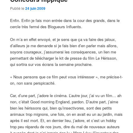
Publié le
24 juin 2009
Enfin. Enfin je fais mon entrée dans la cour des grands, dans le
cercle très fermé des Blogueurs Influents.
On m’a en effet envoyé, et je sens que ça va faire des jaloux,
d’ailleurs je me demande si je fais bien d’en parler mais allons,
soyons courageux, j’assumerai les conséquences, un lien me
permettant de télécharger le kit de presse du film Le Hérisson,
qui sortira sur vos écrans la semaine prochaine.
« Nous pensons que ce film peut vous intéresser », me précise-t-
on, non sans perspicacité.
Car, d’une part, j’adore le cinéma. L’autre jour, j’ai vu un film… ah
non, c’était Good morning England, pardon. D’autre part, j’aime
bien les hérissons qui, bien qu’insectivores, sont des petits
animaux trop mignons, une fois, on en avait eu un au jardin, mais
après il est mort. Et, en dernier lieu, j’adore, et c’est un hobby
trop peu répandu de nos jours, dire du mal de nouveaux auteurs
à succès dont je n’ai jamais rien lu : Marc Lévy (l’inventeur des