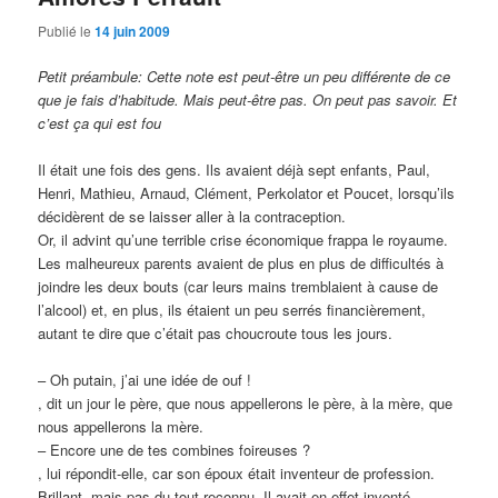
Publié le
14 juin 2009
Petit préambule: Cette note est peut-être un peu différente de ce
que je fais d’habitude. Mais peut-être pas. On peut pas savoir. Et
c’est ça qui est fou
Il était une fois des gens. Ils avaient déjà sept enfants, Paul,
Henri, Mathieu, Arnaud, Clément, Perkolator et Poucet, lorsqu’ils
décidèrent de se laisser aller à la contraception.
Or, il advint qu’une terrible crise économique frappa le royaume.
Les malheureux parents avaient de plus en plus de difficultés à
joindre les deux bouts (car leurs mains tremblaient à cause de
l’alcool) et, en plus, ils étaient un peu serrés financièrement,
autant te dire que c’était pas choucroute tous les jours.
– Oh putain, j’ai une idée de ouf !
, dit un jour le père, que nous appellerons le père, à la mère, que
nous appellerons la mère.
– Encore une de tes combines foireuses ?
, lui répondit-elle, car son époux était inventeur de profession.
Brillant, mais pas du tout reconnu. Il avait en effet inventé