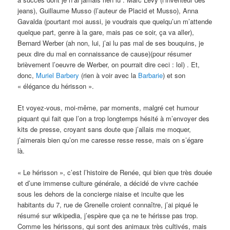
jeans), Guillaume Musso (l’auteur de Placid et Musso), Anna
Gavalda (pourtant moi aussi, je voudrais que quelqu’un m’attende
quelque part, genre à la gare, mais pas ce soir, ça va aller),
Bernard Werber (ah non, lui, j’ai lu pas mal de ses bouquins, je
peux dire du mal en connaissance de cause)(pour résumer
brièvement l’oeuvre de Werber, on pourrait dire ceci : lol) . Et,
donc,
Muriel Barbery
(rien à voir avec la
Barbarie
) et son
« élégance du hérisson ».
Et voyez-vous, moi-même, par moments, malgré cet humour
piquant qui fait que l’on a trop longtemps hésité à m’envoyer des
kits de presse, croyant sans doute que j’allais me moquer,
j’aimerais bien qu’on me caresse resse resse, mais on s’égare
là.
« Le hérisson », c’est l’histoire de Renée, qui bien que très douée
et d’une immense culture générale, a décidé de vivre cachée
sous les dehors de la concierge niaise et inculte que les
habitants du 7, rue de Grenelle croient connaître, j’ai piqué le
résumé sur wikipedia, j’espère que ça ne te hérisse pas trop.
Comme les hérissons, qui sont des animaux très cultivés, mais