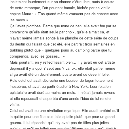
insistaient lourdement sur sa chance d’être libre, mais à cause
de cette remarque, l’air pourtant banale, lâchée par sa vieille
copine Maria : « T’as quand même vraiment pas de chance avec
les mecs ».
Ça l’avait plombée. Parce que mine de rien, elle avait fini par se
convaincre qu’elle était seule par choix, qu’elle aimait ça, et
n’avait même jamais songé à se plaindre de cette série de coups
du destin qui faisait que cet été, elle partirait trois semaines en
trakking plutôt que « quelques jours au camping parce que tu
comprends, avec les gosses… »
Mais pourtant, en y réfléchissant bien… Il y avait eu cet artiste
dépressif il y a quoi ? sept ans ? Là, ok, elle était partie, même
si ça avait été un déchirement. Juste avant de devenir folle.
Puis celui qui avait décroché une bourse, de façon totalement
inespérée, et avait pu partir étudier à New York. Leur relation
épistolaire avait duré au moins un mois. Il n’était jamais revenu
et elle repoussait chaque été d’une année l’idée de lui rendre
visite.
Celui qui avait eu une révélation mystique. Elle aurait préféré qu’il
la quitte pour une fille plus jolie qu’elle plutôt que pour un grand
gourou. Il lui répondait qu’il n’y avait pas de filles plus jolies
qu’elle, et qu’il ne fallait pas appeler Wikram gourou, qu’il était à