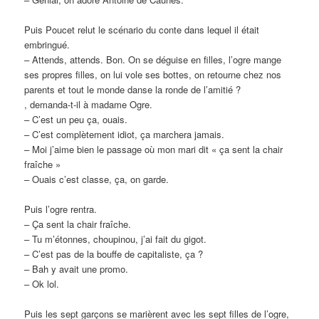
Puis Poucet relut le scénario du conte dans lequel il était
embringué.
– Attends, attends. Bon. On se déguise en filles, l’ogre mange
ses propres filles, on lui vole ses bottes, on retourne chez nos
parents et tout le monde danse la ronde de l’amitié ?
, demanda-t-il à madame Ogre.
– C’est un peu ça, ouais.
– C’est complètement idiot, ça marchera jamais.
– Moi j’aime bien le passage où mon mari dit « ça sent la chair
fraîche »
– Ouais c’est classe, ça, on garde.
Puis l’ogre rentra.
– Ça sent la chair fraîche.
– Tu m’étonnes, choupinou, j’ai fait du gigot.
– C’est pas de la bouffe de capitaliste, ça ?
– Bah y avait une promo.
– Ok lol.
Puis les sept garçons se marièrent avec les sept filles de l’ogre,