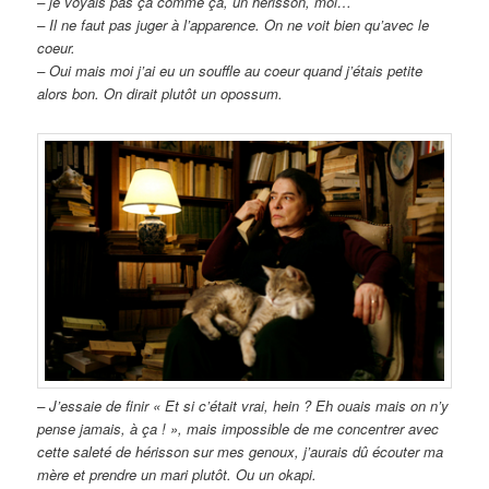
– je voyais pas ça comme ça, un hérisson, moi…
– Il ne faut pas juger à l’apparence. On ne voit bien qu’avec le
coeur.
– Oui mais moi j’ai eu un souffle au coeur quand j’étais petite
alors bon. On dirait plutôt un opossum.
– J’essaie de finir « Et si c’était vrai, hein ? Eh ouais mais on n’y
pense jamais, à ça ! », mais impossible de me concentrer avec
cette saleté de hérisson sur mes genoux, j’aurais dû écouter ma
mère et prendre un mari plutôt. Ou un okapi.