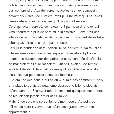
la fois bien plus et bien moins que ça, mais qu’elle ne pouvait
pas comprendre. Aux dernières nouvelles, son ex s’appelait
désormais Oiseau de Lumière, était plus heureux qu’il ne l’avait
jamais été et vivait en un lieu qu’il ne pouvait révéler.
Celui qui avait recroisé, complètement par hasard, une ex qui
vivait pourtant à plus de sept mille kilomètres. Il avait fait des
aller-retour émotionnels pendant quelques mois avant de se faire
jeter, quasi simultanément, par les deux.
Et puis le dernier en date. Adrien. Ni sa carrière, ni sa foi, ni sa
bite ne semblaient vouloir les séparer. Ils as’étaient plus ou
moins mis d’accord sur des prénoms et avaient décidé d’où ils
se marieraient s’ils se mariaient. Quand il avait eu ce terrible
accident de ski. Elle aurait préféré qu’il la quitte pour une fille
plus jolie que pour cette salope de faucheuse.
Elle était de ces gens à qui on dit « je sais pas comment tu fais,
à ta place je serais au quatrième dessous ». Elle ne pleurait
qu’en cachette. Elle avait même rencontré quelques mecs, mais
ne les laissait jamais entrer dans sa vie.
Mais là, ce soir, elle se sentait vraiment seule. Au point de
délirer, ou alors il y avait quelqu’un assis juste devant son
appartement ?