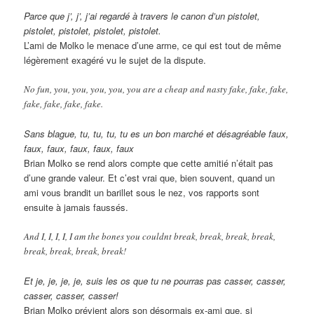
Parce que j’, j’, j’ai regardé à travers le canon d’un pistolet,
pistolet, pistolet, pistolet, pistolet.
L’ami de Molko le menace d’une arme, ce qui est tout de même
légèrement exagéré vu le sujet de la dispute.
No fun, you, you, you, you, you are a cheap and nasty fake, fake, fake,
fake, fake, fake, fake.
Sans blague, tu, tu, tu, tu es un bon marché et désagréable faux,
faux, faux, faux, faux, faux
Brian Molko se rend alors compte que cette amitié n’était pas
d’une grande valeur. Et c’est vrai que, bien souvent, quand un
ami vous brandit un barillet sous le nez, vos rapports sont
ensuite à jamais faussés.
And I, I, I, I, I am the bones you couldnt break, break, break, break,
break, break, break, break!
Et je, je, je, je, suis les os que tu ne pourras pas casser, casser,
casser, casser, casser!
Brian Molko prévient alors son désormais ex-ami que, si