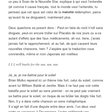
un peu à Soan de la Nouvelle Star, explique à qui veut l’entendre
(et comme il cause français, tout le monde veut l’entendre, tu
penses) que cet opus est celui de la
maturité
rédemption, parce
qu’avant ils se droguaient, maintenant plus.
Deux questions se posent donc : Peut-on faire du rock’n’roll sans
drogues, peut-on encore troller sur Placebo de nos jours ou a-ce
autant d’effets que des faux médicaments, ah oui, tiens, j’avais
jamais fait le rapprochement, et au fait, de quoi causent leurs
nouvelles chansons, hein ? J’espère que la traduction vous
conviendra, même si mon Japonais est meilleur.
I, I, I, will battle for the sun, sun, sun.
Je, je, je me battrai pour le soleil
Brian Molko reprend ici un thème très fort, celui du soleil, comme
avant lui William Baldé et Jenifer. Mais il ne faut pas voir cette
bataille pour le soleil au sens premier : on ne peut pas vraiment
se battre pour le soleil, on risque de se brûler les doigts très fort.
Non, il y a dans cette chanson un sens métaphorique.
Il s’agit en fait d’une dispute entre deux amis, l’un deux veut
partir en vacances à Douarnenez, l’autre préférerait une