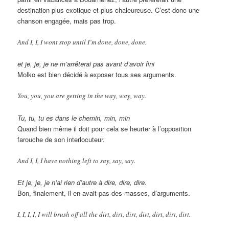
destination plus exotique et plus chaleureuse. C’est donc une
chanson engagée, mais pas trop.
And I, I, I wont stop until I’m done, done, done.
et je, je, je ne m’arrêterai pas avant d’avoir fini
Molko est bien décidé à exposer tous ses arguments.
You, you, you are getting in the way, way, way.
Tu, tu, tu es dans le chemin, min, min
Quand bien même il doit pour cela se heurter à l’opposition
farouche de son interlocuteur.
And I, I, I have nothing left to say, say, say.
Et je, je, je n’ai rien d’autre à dire, dire, dire.
Bon, finalement, il en avait pas des masses, d’arguments.
I, I, I, I, I will brush off all the dirt, dirt, dirt, dirt, dirt, dirt, dirt.