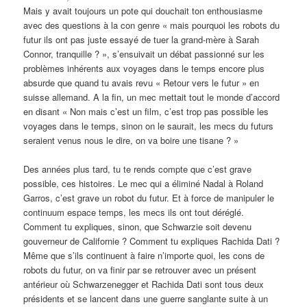
Mais y avait toujours un pote qui douchait ton enthousiasme
avec des questions à la con genre « mais pourquoi les robots du
futur ils ont pas juste essayé de tuer la grand-mère à Sarah
Connor, tranquille ? », s’ensuivait un débat passionné sur les
problèmes inhérents aux voyages dans le temps encore plus
absurde que quand tu avais revu « Retour vers le futur » en
suisse allemand. A la fin, un mec mettait tout le monde d’accord
en disant « Non mais c’est un film, c’est trop pas possible les
voyages dans le temps, sinon on le saurait, les mecs du futurs
seraient venus nous le dire, on va boire une tisane ? »
Des années plus tard, tu te rends compte que c’est grave
possible, ces histoires. Le mec qui a éliminé Nadal à Roland
Garros, c’est grave un robot du futur. Et à force de manipuler le
continuum espace temps, les mecs ils ont tout déréglé.
Comment tu expliques, sinon, que Schwarzie soit devenu
gouverneur de Californie ? Comment tu expliques Rachida Dati ?
Même que s’ils continuent à faire n’importe quoi, les cons de
robots du futur, on va finir par se retrouver avec un présent
antérieur où Schwarzenegger et Rachida Dati sont tous deux
présidents et se lancent dans une guerre sanglante suite à un