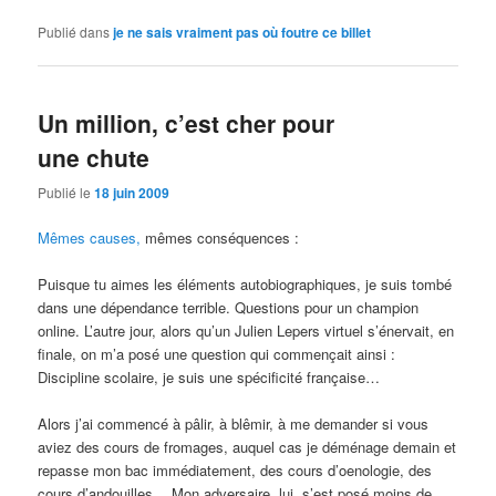
Publié dans
je ne sais vraiment pas où foutre ce billet
Un million, c’est cher pour
une chute
Publié le
18 juin 2009
Mêmes causes,
mêmes conséquences :
Puisque tu aimes les éléments autobiographiques, je suis tombé
dans une dépendance terrible. Questions pour un champion
online. L’autre jour, alors qu’un Julien Lepers virtuel s’énervait, en
finale, on m’a posé une question qui commençait ainsi :
Discipline scolaire, je suis une spécificité française…
Alors j’ai commencé à pâlir, à blêmir, à me demander si vous
aviez des cours de fromages, auquel cas je déménage demain et
repasse mon bac immédiatement, des cours d’oenologie, des
cours d’andouilles… Mon adversaire, lui, s’est posé moins de