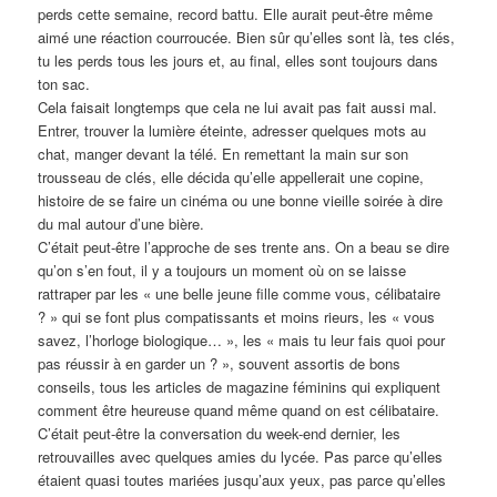
perds cette semaine, record battu. Elle aurait peut-être même
aimé une réaction courroucée. Bien sûr qu’elles sont là, tes clés,
tu les perds tous les jours et, au final, elles sont toujours dans
ton sac.
Cela faisait longtemps que cela ne lui avait pas fait aussi mal.
Entrer, trouver la lumière éteinte, adresser quelques mots au
chat, manger devant la télé. En remettant la main sur son
trousseau de clés, elle décida qu’elle appellerait une copine,
histoire de se faire un cinéma ou une bonne vieille soirée à dire
du mal autour d’une bière.
C’était peut-être l’approche de ses trente ans. On a beau se dire
qu’on s’en fout, il y a toujours un moment où on se laisse
rattraper par les « une belle jeune fille comme vous, célibataire
? » qui se font plus compatissants et moins rieurs, les « vous
savez, l’horloge biologique… », les « mais tu leur fais quoi pour
pas réussir à en garder un ? », souvent assortis de bons
conseils, tous les articles de magazine féminins qui expliquent
comment être heureuse quand même quand on est célibataire.
C’était peut-être la conversation du week-end dernier, les
retrouvailles avec quelques amies du lycée. Pas parce qu’elles
étaient quasi toutes mariées jusqu’aux yeux, pas parce qu’elles