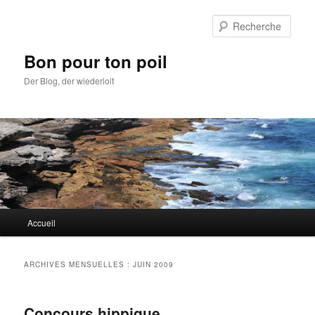
Aller
Aller
au
au
Rech
contenu
contenu
principal
secondaire
Bon pour ton poil
Der Blog, der wiederlolt
Menu
Accueil
principal
ARCHIVES MENSUELLES :
JUIN 2009
Concours hippique