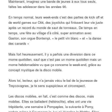
Maintenant, imaginez une bande de jeunes à eux tous seuls,
faites les adolescer dans les années 90.
En temps normal, leurs week-ends c’est des parties de kick off et
de world games sur C64, des joysticks qui finissent leur vie juste
après un record du monde de saut de tonneaux. De temps en
temps, une fête au village d’à côté, super animation avec
Gaston, son orgue Bontempi, « le petit vin blanc » et « la danse
des canards »
Mais fort heureusement, il y a parfois une diversion dans ce
morne quotidien, sauf que c’est pas un morne quotidien mais un
morne hebdomadaire vu que ça concerne le week-end, grâce au
concept mystique de la disco mobile.
Alors toi, lecteur, qui n’a jamais vécu le bal de la jeunesse de
Treycovagnes, je te sens supspicieux et circonspect.
Les discos mobiles, en fait, c’est comme des discos, mais
mobiles. Elles se balladent (hétéroclite), elles ont une vie
trépidante, une semaine à Pompaples, la suivante à Pomy,
parfois même à Goumoens-le-Jux où Vugelles-la-Motthe. Elles