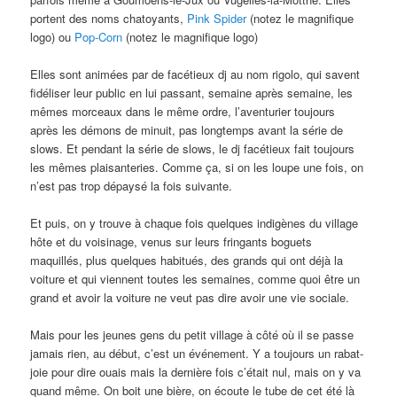
portent des noms chatoyants,
Pink Spider
(notez le magnifique
logo) ou
Pop-Corn
(notez le magnifique logo)
Elles sont animées par de facétieux dj au nom rigolo, qui savent
fidéliser leur public en lui passant, semaine après semaine, les
mêmes morceaux dans le même ordre, l’aventurier toujours
après les démons de minuit, pas longtemps avant la série de
slows. Et pendant la série de slows, le dj facétieux fait toujours
les mêmes plaisanteries. Comme ça, si on les loupe une fois, on
n’est pas trop dépaysé la fois suivante.
Et puis, on y trouve à chaque fois quelques indigènes du village
hôte et du voisinage, venus sur leurs fringants boguets
maquillés, plus quelques habitués, des grands qui ont déjà la
voiture et qui viennent toutes les semaines, comme quoi être un
grand et avoir la voiture ne veut pas dire avoir une vie sociale.
Mais pour les jeunes gens du petit village à côté où il se passe
jamais rien, au début, c’est un événement. Y a toujours un rabat-
joie pour dire ouais mais la dernière fois c’était nul, mais on y va
quand même. On boit une bière, on écoute le tube de cet été là