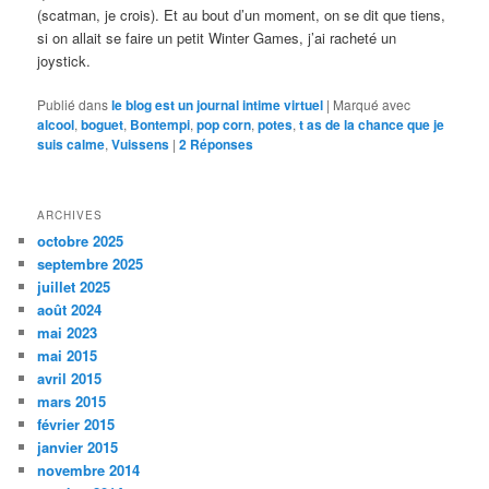
(scatman, je crois). Et au bout d’un moment, on se dit que tiens,
si on allait se faire un petit Winter Games, j’ai racheté un
joystick.
Publié dans
le blog est un journal intime virtuel
|
Marqué avec
alcool
,
boguet
,
Bontempi
,
pop corn
,
potes
,
t as de la chance que je
suis calme
,
Vuissens
|
2
Réponses
ARCHIVES
octobre 2025
septembre 2025
juillet 2025
août 2024
mai 2023
mai 2015
avril 2015
mars 2015
février 2015
janvier 2015
novembre 2014