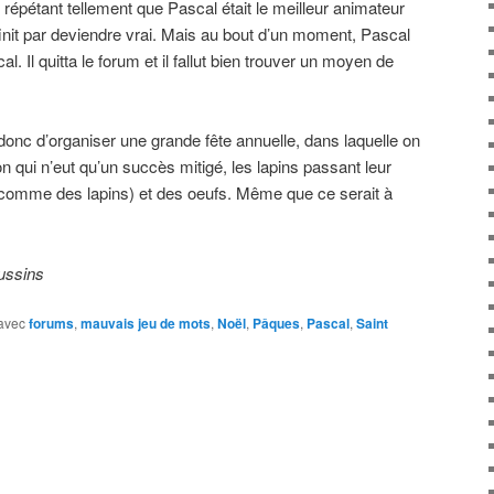
x répétant tellement que Pascal était le meilleur animateur
finit par deviendre vrai. Mais au bout d’un moment, Pascal
. Il quitta le forum et il fallut bien trouver un moyen de
 donc d’organiser une grande fête annuelle, dans laquelle on
on qui n’eut qu’un succès mitigé, les lapins passant leur
) comme des lapins) et des oeufs. Même que ce serait à
ussins
avec
forums
,
mauvais jeu de mots
,
Noël
,
Pâques
,
Pascal
,
Saint