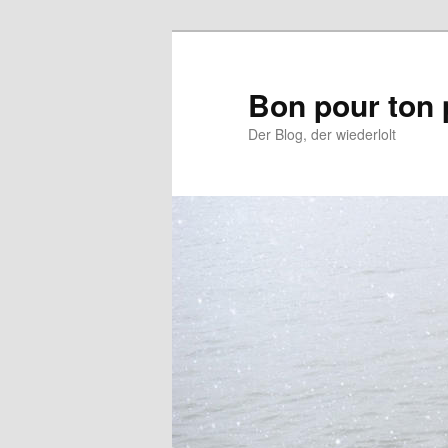
Aller
Aller
au
au
contenu
contenu
Bon pour ton 
principal
secondaire
Der Blog, der wiederlolt