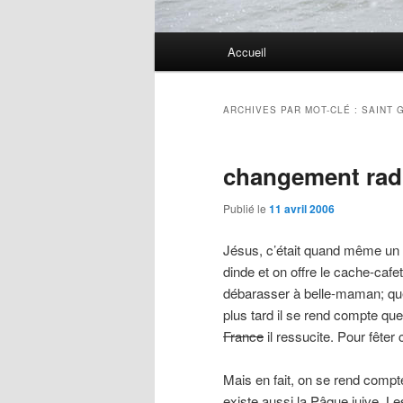
Menu
Accueil
principal
ARCHIVES PAR MOT-CLÉ :
SAINT 
changement rad
Publié le
11 avril 2006
Jésus, c’était quand même un 
dinde et on offre le cache-cafe
débarasser à belle-maman; quel
plus tard il se rend compte que
France
il ressucite. Pour fêter
Mais en fait, on se rend compte
existe aussi la Pâque juive. L