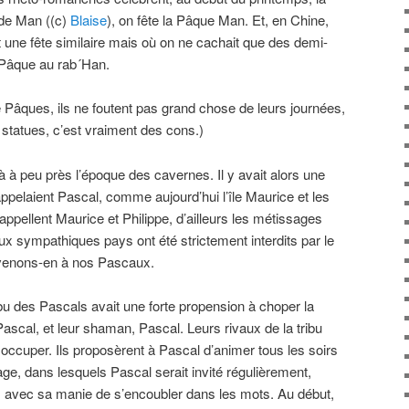
 de Man ((c)
Blaise
), on fête la Pâque Man. Et, en Chine,
it une fête similaire mais où on ne cachait que des demi-
a Pâque au rab´Han.
e Pâques, ils ne foutent pas grand chose de leurs journées,
 statues, c’est vraiment des cons.)
 à à peu près l’époque des cavernes. Il y avait alors une
’appelaient Pascal, comme aujourd’hui l’île Maurice et les
’appellent Maurice et Philippe, d’ailleurs les métissages
ux sympathiques pays ont été strictement interdits par le
venons-en à nos Pascaux.
ibu des Pascals avait une forte propension à choper la
 Pascal, et leur shaman, Pascal. Leurs rivaux de la tribu
 occuper. Ils proposèrent à Pascal d’animer tous les soirs
age, dans lesquels Pascal serait invité régulièrement,
cal, avec sa manie de s’encoubler dans les mots. Au début,