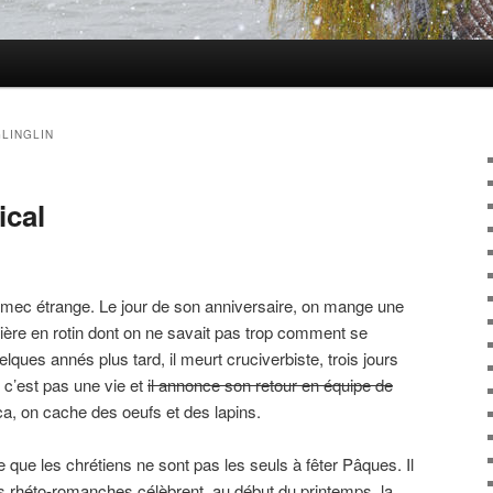
GLINGLIN
ical
mec étrange. Le jour de son anniversaire, on mange une
tière en rotin dont on ne savait pas trop comment se
ques annés plus tard, il meurt cruciverbiste, trois jours
 c’est pas une vie et
il annonce son retour en équipe de
 ca, on cache des oeufs et des lapins.
 que les chrétiens ne sont pas les seuls à fêter Pâques. Il
es rhéto-romanches célèbrent, au début du printemps, la