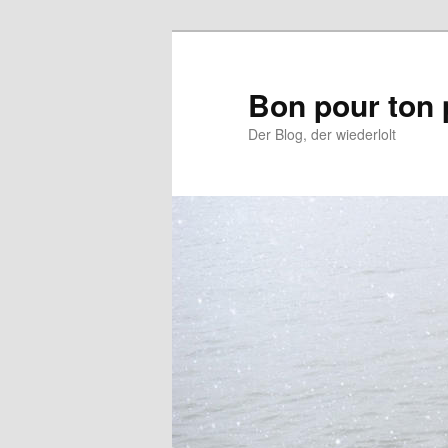
Aller
Aller
au
au
contenu
contenu
Bon pour ton 
principal
secondaire
Der Blog, der wiederlolt