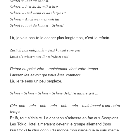
Schrei so laut du kannst!
Schrei! – Bist du du selbst bist
Schrei! – Und wenn es das letzte ist
Schrei! – Auch wenn es weh tut
Schrei so laut du kannst – Schrei!
Là, je vais pas te le cacher plus longtemps, c’est le refrain.
Zurück zum nullpunkt – jetzt kommt eure zeit
Lasst sie wissen wer ihr wirklich seid
Retour au point zéro – maintenant vient votre temps
Laissez les savoir qui vous êtes vraiment
Là, je te sens un peu perplexe.
Schrei – Schrei – Schrei – Schrei- Jetzt ist unsere zeit …
Crie -crie – crie – crie – crie – crie – crie – maintenant c’est notre
temps
Et là, tout s’éclaire. La chanson s’adresse en fait aux Scorpions.
Les Tokio Hotel aimeraient devenir le groupe allemand (hors
krautrock) le plus connu du monde (non parce que je sais même