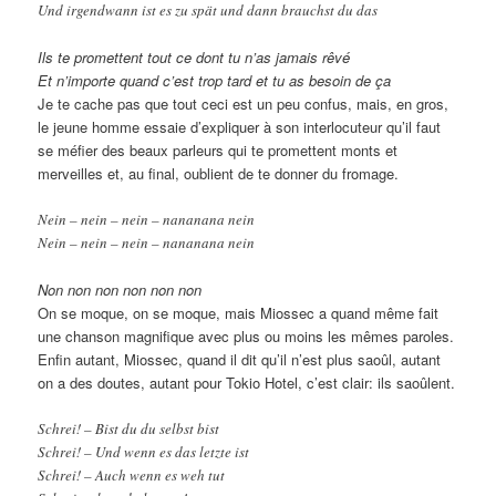
Und irgendwann ist es zu spät und dann brauchst du das
Ils te promettent tout ce dont tu n’as jamais rêvé
Et n’importe quand c’est trop tard et tu as besoin de ça
Je te cache pas que tout ceci est un peu confus, mais, en gros,
le jeune homme essaie d’expliquer à son interlocuteur qu’il faut
se méfier des beaux parleurs qui te promettent monts et
merveilles et, au final, oublient de te donner du fromage.
Nein – nein – nein – nananana nein
Nein – nein – nein – nananana nein
Non non non non non non
On se moque, on se moque, mais Miossec a quand même fait
une chanson magnifique avec plus ou moins les mêmes paroles.
Enfin autant, Miossec, quand il dit qu’il n’est plus saoûl, autant
on a des doutes, autant pour Tokio Hotel, c’est clair: ils saoûlent.
Schrei! – Bist du du selbst bist
Schrei! – Und wenn es das letzte ist
Schrei! – Auch wenn es weh tut