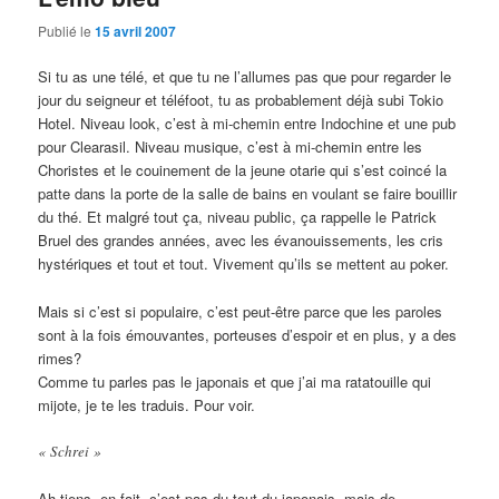
Publié le
15 avril 2007
Si tu as une télé, et que tu ne l’allumes pas que pour regarder le
jour du seigneur et téléfoot, tu as probablement déjà subi Tokio
Hotel. Niveau look, c’est à mi-chemin entre Indochine et une pub
pour Clearasil. Niveau musique, c’est à mi-chemin entre les
Choristes et le couinement de la jeune otarie qui s’est coincé la
patte dans la porte de la salle de bains en voulant se faire bouillir
du thé. Et malgré tout ça, niveau public, ça rappelle le Patrick
Bruel des grandes années, avec les évanouissements, les cris
hystériques et tout et tout. Vivement qu’ils se mettent au poker.
Mais si c’est si populaire, c’est peut-être parce que les paroles
sont à la fois émouvantes, porteuses d’espoir et en plus, y a des
rimes?
Comme tu parles pas le japonais et que j’ai ma ratatouille qui
mijote, je te les traduis. Pour voir.
« Schrei »
Ah tiens, en fait, c’est pas du tout du japonais, mais de