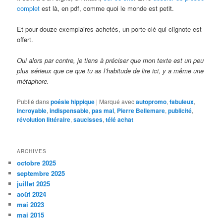
complet
est là, en pdf, comme quoi le monde est petit.
Et pour douze exemplaires achetés, un porte-clé qui clignote est
offert.
Oui alors par contre, je tiens à préciser que mon texte est un peu
plus sérieux que ce que tu as l’habitude de lire ici, y a même une
métaphore.
Publié dans
poésie hippique
|
Marqué avec
autopromo
,
fabuleux
,
incroyable
,
indispensable
,
pas mal
,
Pierre Bellemare
,
publicité
,
révolution littéraire
,
saucisses
,
télé achat
ARCHIVES
octobre 2025
septembre 2025
juillet 2025
août 2024
mai 2023
mai 2015