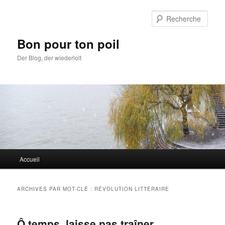
Aller
Aller
au
au
Rech
contenu
contenu
principal
secondaire
Bon pour ton poil
Der Blog, der wiederlolt
Menu
Accueil
principal
ARCHIVES PAR MOT-CLÉ :
RÉVOLUTION LITTÉRAIRE
Ô temps, laisse pas traîner