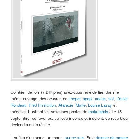
Combien de fois (à 247 près) avez-vous rêvé de lire, dans le
même ouvrage, des oeuvres de
chypor
,
agapi
,
nacha
,
sof
,
Daniel
Rondeau
,
Fred Immixtion
,
Ataraxie
,
Marie
,
Louise Lazzy
et
mécolles illustrant les soyeuses photos de
makuramis
? Le 15
septembre, ce rêve fou, ce rêve insensé et insolent, ce rêve bleu
deviendra enfin réalité.
Il suffira d’un signe, un matin,
sur ce site
. Et le
dossier de presse