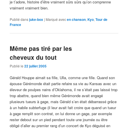
je t’adore, histoire d’être vraiment sûrs sûrs qu’on comprenne
vraiment vraiment bien.
Publié dans
juke-box
|
Marqué avec
en chanson
,
Kyo
,
Tour de
France
Même pas tiré par les
cheveux du tout
Publié le
22 juillet 2005
Gérald Houppe aimait sa fille, Ulla, comme une fille. Quand son
épouse Gérémonde était partie refaire sa vie au Kansas avec un
éleveur de poulpes nains d’Oklahoma, il ne s’était pas laissé trop
trop abattre, quand bien même Gérémonde avait engagé
plusieurs tueurs à gage, mais Gérald s’en était débarrassé grâce
à un habile subterfuge (il leur avait fait croire que quand un tueur
à gage remplit son contrat, on lui donne un gage, par exemple
rester debout sur un pied pendant toute une journée ou être
obligé d’aller au premier rang d’un concert de Kyo déguisé en