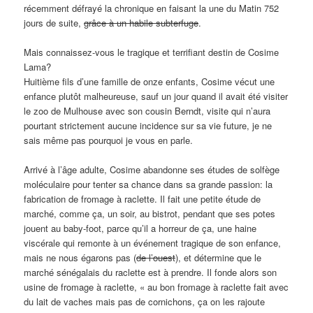
récemment défrayé la chronique en faisant la une du Matin 752
jours de suite,
grâce à un habile subterfuge
.
Mais connaissez-vous le tragique et terrifiant destin de Cosime
Lama?
Huitième fils d’une famille de onze enfants, Cosime vécut une
enfance plutôt malheureuse, sauf un jour quand il avait été visiter
le zoo de Mulhouse avec son cousin Berndt, visite qui n’aura
pourtant strictement aucune incidence sur sa vie future, je ne
sais même pas pourquoi je vous en parle.
Arrivé à l’âge adulte, Cosime abandonne ses études de solfège
moléculaire pour tenter sa chance dans sa grande passion: la
fabrication de fromage à raclette. Il fait une petite étude de
marché, comme ça, un soir, au bistrot, pendant que ses potes
jouent au baby-foot, parce qu’il a horreur de ça, une haine
viscérale qui remonte à un événement tragique de son enfance,
mais ne nous égarons pas (
de l’ouest
), et détermine que le
marché sénégalais du raclette est à prendre. Il fonde alors son
usine de fromage à raclette, « au bon fromage à raclette fait avec
du lait de vaches mais pas de cornichons, ça on les rajoute