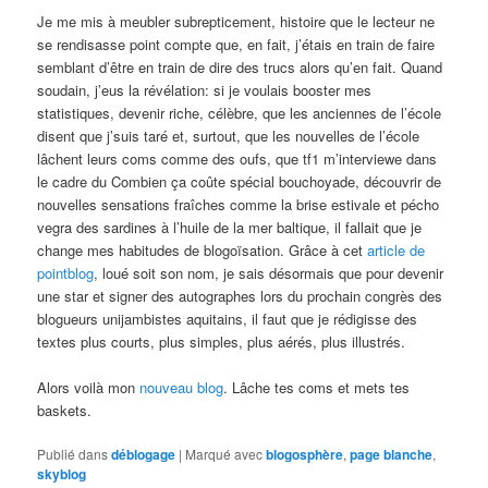
Je me mis à meubler subrepticement, histoire que le lecteur ne
se rendisasse point compte que, en fait, j’étais en train de faire
semblant d’être en train de dire des trucs alors qu’en fait. Quand
soudain, j’eus la révélation: si je voulais booster mes
statistiques, devenir riche, célèbre, que les anciennes de l’école
disent que j’suis taré et, surtout, que les nouvelles de l’école
lâchent leurs coms comme des oufs, que tf1 m’interviewe dans
le cadre du Combien ça coûte spécial bouchoyade, découvrir de
nouvelles sensations fraîches comme la brise estivale et pécho
vegra des sardines à l’huile de la mer baltique, il fallait que je
change mes habitudes de blogoïsation. Grâce à cet
article de
pointblog
, loué soit son nom, je sais désormais que pour devenir
une star et signer des autographes lors du prochain congrès des
blogueurs unijambistes aquitains, il faut que je rédigisse des
textes plus courts, plus simples, plus aérés, plus illustrés.
Alors voilà mon
nouveau blog
. Lâche tes coms et mets tes
baskets.
Publié dans
déblogage
|
Marqué avec
blogosphère
,
page blanche
,
skyblog