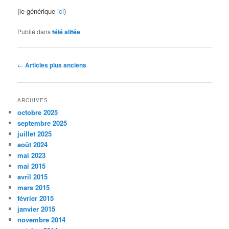
(le générique
ici
)
Publié dans
télé alitée
Navigation
←
Articles plus anciens
des
articles
ARCHIVES
octobre 2025
septembre 2025
juillet 2025
août 2024
mai 2023
mai 2015
avril 2015
mars 2015
février 2015
janvier 2015
novembre 2014