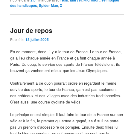
2.0
Hulk
Marvel
Microsoft
se moquer
des handicapés
,
Spider Man
,
X
Jour de repos
Publié le
18 juillet 2005
En ce moment, donc, il y a le tour de France. Le tour de France,
ça a lieu chaque année en France et ça finit chaque année à
Paris. Du coup, le service des sports de France Télévisions, ils
trouvent ça vachement mieux que les Jeux Olympiques.
Contrairement à ce quon pourrait croire en regardant le même
service des sports, le tour de France, ça n’est pas seulement
des châteaux et des villages avec des industries traditionnelles.
C’est aussi une course cycliste de vélos.
Le principe en est simple: il faut faire le tour de la France sur son
vélo et à la fin, le premier qui arrive a gagné, sauf si il ne porte
pas un prénom d’accessoire de pompier. Ensuite deux filles lui
font la bise en souriant, ce qui prouve qu’il ne sent pas la