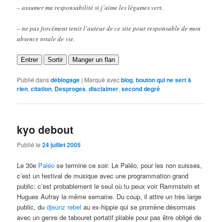
– assumer ma responsabilité si j’aime les légumes vert.
– ne pas forcément tenir l’auteur de ce site pour responsable de mon
absence totale de vie.
Entrer
Sortir
Manger un flan
Publié dans
déblogage
|
Marqué avec
blog
,
bouton qui ne sert à
rien
,
citation
,
Desproges
,
disclaimer
,
second degré
kyo debout
Publié le
24 juillet 2005
Le 30e
Paléo
se termine ce soir. Le Paléo, pour les non suisses,
c’est un festival de musique avec une programmation grand
public: c’est probablement le seul où tu peux voir Rammstein et
Hugues Aufray la même semaine. Du coup, il attire un très large
public, du
djeunz rebel
au ex-hippie qui se promène désormais
avec un genre de tabouret portatif pliable pour pas être obligé de