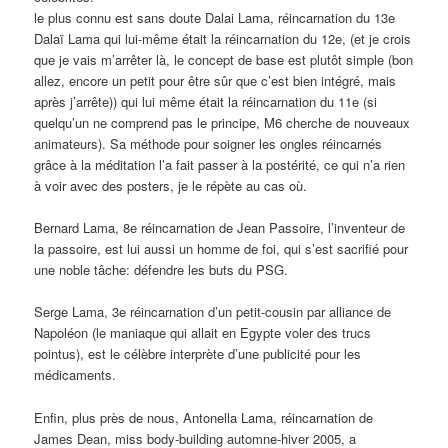
le plus connu est sans doute Dalai Lama, réincarnation du 13e
Dalaï Lama qui lui-même était la réincarnation du 12e, (et je crois
que je vais m’arrêter là, le concept de base est plutôt simple (bon
allez, encore un petit pour être sûr que c’est bien intégré, mais
après j’arrête)) qui lui même était la réincarnation du 11e (si
quelqu’un ne comprend pas le principe, M6 cherche de nouveaux
animateurs). Sa méthode pour soigner les ongles réincarnés
grâce à la méditation l’a fait passer à la postérité, ce qui n’a rien
à voir avec des posters, je le répète au cas où.
Bernard Lama, 8e réincarnation de Jean Passoire, l’inventeur de
la passoire, est lui aussi un homme de foi, qui s’est sacrifié pour
une noble tâche: défendre les buts du PSG.
Serge Lama, 3e réincarnation d’un petit-cousin par alliance de
Napoléon (le maniaque qui allait en Egypte voler des trucs
pointus), est le célèbre interprète d’une publicité pour les
médicaments.
Enfin, plus près de nous, Antonella Lama, réincarnation de
James Dean, miss body-building automne-hiver 2005, a