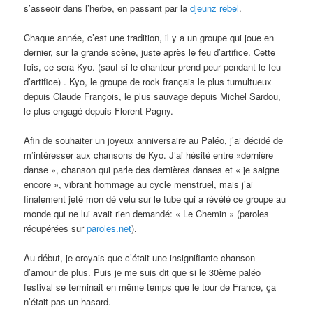
s’asseoir dans l’herbe, en passant par la
djeunz rebel
.
Chaque année, c’est une tradition, il y a un groupe qui joue en
dernier, sur la grande scène, juste après le feu d’artifice. Cette
fois, ce sera Kyo. (sauf si le chanteur prend peur pendant le feu
d’artifice) . Kyo, le groupe de rock français le plus tumultueux
depuis Claude François, le plus sauvage depuis Michel Sardou,
le plus engagé depuis Florent Pagny.
Afin de souhaiter un joyeux anniversaire au Paléo, j’ai décidé de
m’intéresser aux chansons de Kyo. J’ai hésité entre »dernière
danse », chanson qui parle des dernières danses et « je saigne
encore », vibrant hommage au cycle menstruel, mais j’ai
finalement jeté mon dé velu sur le tube qui a révélé ce groupe au
monde qui ne lui avait rien demandé: « Le Chemin » (paroles
récupérées sur
paroles.net
).
Au début, je croyais que c’était une insignifiante chanson
d’amour de plus. Puis je me suis dit que si le 30ème paléo
festival se terminait en même temps que le tour de France, ça
n’était pas un hasard.