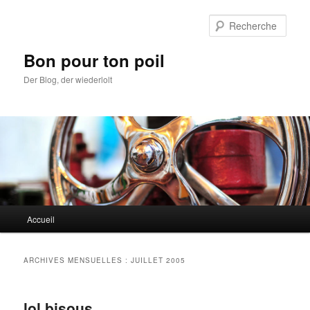
Aller
Aller
au
au
Rech
contenu
contenu
principal
secondaire
Bon pour ton poil
Der Blog, der wiederlolt
Menu
Accueil
principal
ARCHIVES MENSUELLES :
JUILLET 2005
lol bisous