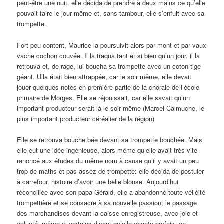
peut-être une nuit, elle décida de prendre à deux mains ce qu’elle
pouvait faire le jour même et, sans tambour, elle s’enfuit avec sa
trompette.
Fort peu content, Maurice la poursuivit alors par mont et par vaux
vache cochon couvée. Il la traqua tant et si bien qu’un jour, il la
retrouva et, de rage, lui boucha sa trompette avec un coton-tige
géant. Ulla était bien attrappée, car le soir même, elle devait
jouer quelques notes en première partie de la chorale de l’école
primaire de Morges. Elle se réjouissait, car elle savait qu’un
important producteur serait là le soir même (Marcel Calmuche, le
plus important producteur céréalier de la région)
Elle se retrouva bouche bée devant sa trompette bouchée. Mais
elle eut une idée ingénieuse, alors même qu’elle avait très vite
renoncé aux études du même nom à cause qu’il y avait un peu
trop de maths et pas assez de trompette: elle décida de postuler
à carrefour, histoire d’avoir une belle blouse. Aujourd’hui
réconciliée avec son papa Gérald, elle a abandonné toute vélléité
trompettière et se consacre à sa nouvelle passion, le passage
des marchandises devant la caisse-enregistreuse, avec joie et
volupté, même si certains disent qu’elle chante parfois, en