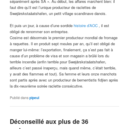
séparément après SA ». Au début, les affares marchent bien: il
faut dire qu’il est l’unique producteur de raclettes de
Swøjårskstaåatshafen, un petit village scandinave danois.
Et puis un jour, à cause d’une sordide
histoire d’AOC
, il est
obligé de renommer son entreprise.
Cosime est désormais le premier producteur mondial de fromage
à raquettes. Il en produit sept meules par an, qu’il est obligé de
manger lui-même: l’exportation, finalement, ça s’est pas fait à
cause d’un problème de visa et son magasin a brûlé lors du
terrible incendie (enfin terrible pour Swøjårskstaåatshafen,
ailleurs c’est passé inaperçu, mais quand même, c’était terrible,
y avait des flammes et tout). Sa femme et leurs onze manchots
sont partis après avec un producteur de bernerröstis fidjien après
la dix-neuvième soirée raclette consécutive.
Publié dans
pipeul
Déconseillé aux plus de 36