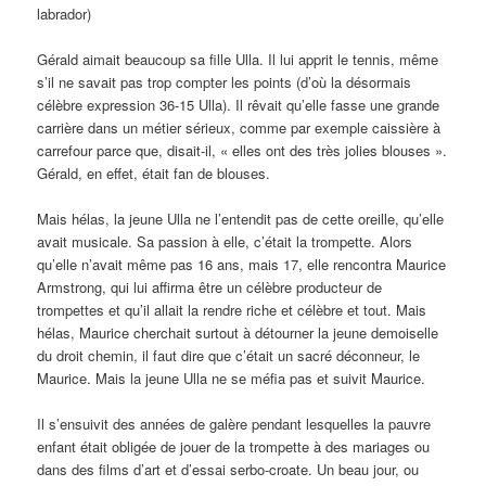
labrador)
Gérald aimait beaucoup sa fille Ulla. Il lui apprit le tennis, même
s’il ne savait pas trop compter les points (d’où la désormais
célèbre expression 36-15 Ulla). Il rêvait qu’elle fasse une grande
carrière dans un métier sérieux, comme par exemple caissière à
carrefour parce que, disait-il, « elles ont des très jolies blouses ».
Gérald, en effet, était fan de blouses.
Mais hélas, la jeune Ulla ne l’entendit pas de cette oreille, qu’elle
avait musicale. Sa passion à elle, c’était la trompette. Alors
qu’elle n’avait même pas 16 ans, mais 17, elle rencontra Maurice
Armstrong, qui lui affirma être un célèbre producteur de
trompettes et qu’il allait la rendre riche et célèbre et tout. Mais
hélas, Maurice cherchait surtout à détourner la jeune demoiselle
du droit chemin, il faut dire que c’était un sacré déconneur, le
Maurice. Mais la jeune Ulla ne se méfia pas et suivit Maurice.
Il s’ensuivit des années de galère pendant lesquelles la pauvre
enfant était obligée de jouer de la trompette à des mariages ou
dans des films d’art et d’essai serbo-croate. Un beau jour, ou