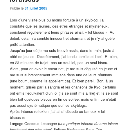
Publié le
31 juillet 2005
Lors d’une visite plus ou moins fortuite à un skyblog, j’ai
constaté que les jeunes, ces êtres étranges et mystérieux,
concluent régulièrement leurs phrases ainsi: « lol bisous ». Au
début, cela m’a semblé innocent et charmant et je n’y ai guère
prêté attention.
Jusqu’au jour où je me suis trouvé assis, dans le train, juste à
côté de jeunes. Discrètement, j’ai tendu l’oreille et l’oeil. Et bien,
en 23 minutes de trajet, pas un seul lol, pas un seul bisou.
Alors, pour en avoir le coeur net, je me suis déguisé en jeune et
me suis subrepticement immiscé dans une de leurs réunions
(une boum, comme ils appellent ça). Et bien pareil. Bon, à un
moment, grisés par la sangria et les chansons de Kyo, certains
ont émis l’équivalent d’un lol (ils se sont mis à rire) et ils se sont
bien fait quelques bisous en fin de soirée, mais enfin, ce n’était
pas aussi systématique que sur les skyblogs.
Après intense reflexion, j’ai ainsi décodé ce fameux « lol
bisous »:
Largage Odessus Lespagne (
une pratique intense du sms laisse
forcément des séquelles
) Balises Itinérantes Sous Ote