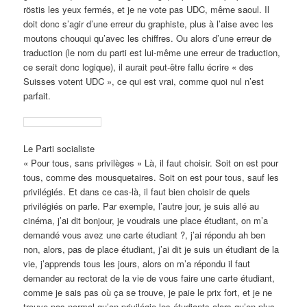
röstis les yeux fermés, et je ne vote pas UDC, même saoul. Il
doit donc s’agir d’une erreur du graphiste, plus à l’aise avec les
moutons chouqui qu’avec les chiffres. Ou alors d’une erreur de
traduction (le nom du parti est lui-même une erreur de traduction,
ce serait donc logique), il aurait peut-être fallu écrire « des
Suisses votent UDC », ce qui est vrai, comme quoi nul n’est
parfait.
Le Parti socialiste
« Pour tous, sans privilèges » Là, il faut choisir. Soit on est pour
tous, comme des mousquetaires. Soit on est pour tous, sauf les
privilégiés. Et dans ce cas-là, il faut bien choisir de quels
privilégiés on parle. Par exemple, l’autre jour, je suis allé au
cinéma, j’ai dit bonjour, je voudrais une place étudiant, on m’a
demandé vous avez une carte étudiant ?, j’ai répondu ah ben
non, alors, pas de place étudiant, j’ai dit je suis un étudiant de la
vie, j’apprends tous les jours, alors on m’a répondu il faut
demander au rectorat de la vie de vous faire une carte étudiant,
comme je sais pas où ça se trouve, je paie le prix fort, et je ne
trouve pas normal qu’on privilégie les étudiants alors qu’en plus