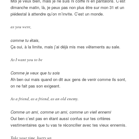
Moi je veux bien, mais je ne suis ni coiffé ni en pantalons. C’est
dimanche matin, là, je peux pas non plus être sur mon 31 et un
piédestal à attendre qu’on m’invite. C’est un monde.
as you were,
comme tu étais,
Ça oui, à la limite, mais j’ai déjà mis mes vêtements au sale.
As I want you to be
Comme je veux que tu sois
Ah ben oui mais quand on dit aux gens de venir comme ils sont,
on ne fait pas son exigeant.
As a friend, as a friend, as an old enemy.
Comme un ami, comme un ami, comme un vieil ennemi
Oui ben c’est pas en étant aussi confus sur tes critères
vestimentaires que tu vas te réconcilier avec tes vieux ennemis.
Take your time, hurry up