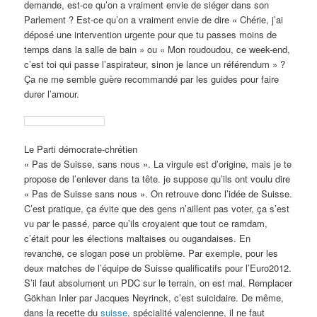
demande, est-ce qu’on a vraiment envie de siéger dans son
Parlement ? Est-ce qu’on a vraiment envie de dire « Chérie, j’ai
déposé une intervention urgente pour que tu passes moins de
temps dans la salle de bain » ou « Mon roudoudou, ce week-end,
c’est toi qui passe l’aspirateur, sinon je lance un référendum » ?
Ça ne me semble guère recommandé par les guides pour faire
durer l’amour.
Le Parti démocrate-chrétien
« Pas de Suisse, sans nous ». La virgule est d’origine, mais je te
propose de l’enlever dans ta tête. je suppose qu’ils ont voulu dire
« Pas de Suisse sans nous ». On retrouve donc l’idée de Suisse.
C’est pratique, ça évite que des gens n’aillent pas voter, ça s’est
vu par le passé, parce qu’ils croyaient que tout ce ramdam,
c’était pour les élections maltaises ou ougandaises. En
revanche, ce slogan pose un problème. Par exemple, pour les
deux matches de l’équipe de Suisse qualificatifs pour l’Euro2012.
S’il faut absolument un PDC sur le terrain, on est mal. Remplacer
Gökhan Inler par Jacques Neyrinck, c’est suicidaire. De même,
dans la recette du
suisse
, spécialité valencienne, il ne faut