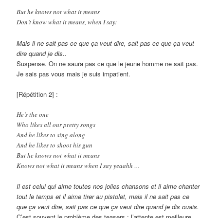
But he knows not what it means
Don’t know what it means, when I say:
Mais il ne sait pas ce que ça veut dire, sait pas ce que ça veut
dire quand je dis..
Suspense. On ne saura pas ce que le jeune homme ne sait pas.
Je sais pas vous mais je suis impatient.
[Répétition 2] :
He’s the one
Who likes all our pretty songs
And he likes to sing along
And he likes to shoot his gun
But he knows not what it means
Knows not what it means when I say yeaahh …
Il est celui qui aime toutes nos jolies chansons et il aime chanter
tout le temps et il aime tirer au pistolet, mais il ne sait pas ce
que ça veut dire, sait pas ce que ça veut dire quand je dis ouais.
C’est souvent le problème des teasers : l’attente est meilleure