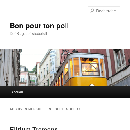
Aller
Aller
au
au
Rech
contenu
contenu
principal
secondaire
Bon pour ton poil
Der Blog, der wiederlolt
Menu
Accueil
principal
ARCHIVES MENSUELLES :
SEPTEMBRE 2011
Elirium Tremens