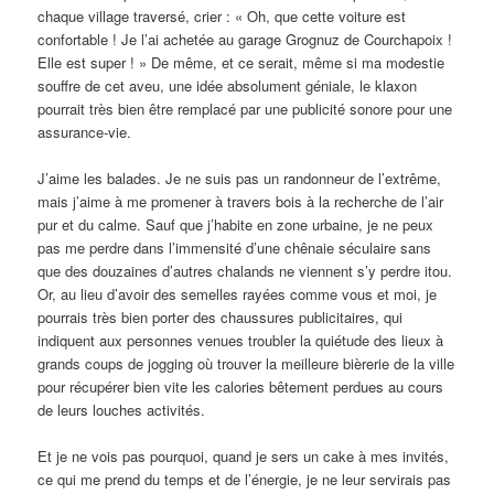
chaque village traversé, crier : « Oh, que cette voiture est
confortable ! Je l’ai achetée au garage Grognuz de Courchapoix !
Elle est super ! » De même, et ce serait, même si ma modestie
souffre de cet aveu, une idée absolument géniale, le klaxon
pourrait très bien être remplacé par une publicité sonore pour une
assurance-vie.
J’aime les balades. Je ne suis pas un randonneur de l’extrême,
mais j’aime à me promener à travers bois à la recherche de l’air
pur et du calme. Sauf que j’habite en zone urbaine, je ne peux
pas me perdre dans l’immensité d’une chênaie séculaire sans
que des douzaines d’autres chalands ne viennent s’y perdre itou.
Or, au lieu d’avoir des semelles rayées comme vous et moi, je
pourrais très bien porter des chaussures publicitaires, qui
indiquent aux personnes venues troubler la quiétude des lieux à
grands coups de jogging où trouver la meilleure bièrerie de la ville
pour récupérer bien vite les calories bêtement perdues au cours
de leurs louches activités.
Et je ne vois pas pourquoi, quand je sers un cake à mes invités,
ce qui me prend du temps et de l’énergie, je ne leur servirais pas