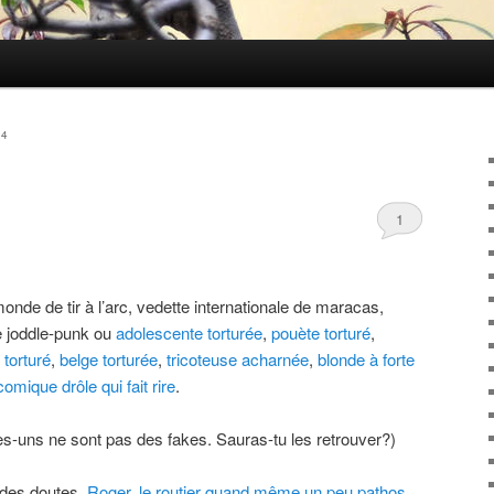
04
1
nde de tir à l’arc, vedette internationale de maracas,
e joddle-punk ou
adolescente torturée
,
pouète torturé
,
 torturé
,
belge torturée
,
tricoteuse acharnée
,
blonde à forte
comique drôle qui fait rire
.
s-uns ne sont pas des fakes. Sauras-tu les retrouver?)
 des doutes,
Roger, le routier quand même un peu pathos,