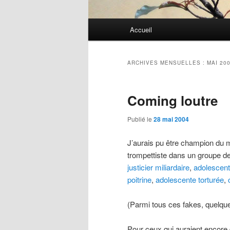
Menu
Accueil
principal
ARCHIVES MENSUELLES :
MAI 20
Coming loutre
Publié le
28 mai 2004
J’aurais pu être champion du mo
trompettiste dans un groupe d
justicier miliardaire
,
adolescent
poitrine
,
adolescente torturée
,
(Parmi tous ces fakes, quelque
Pour ceux qui auraient encore