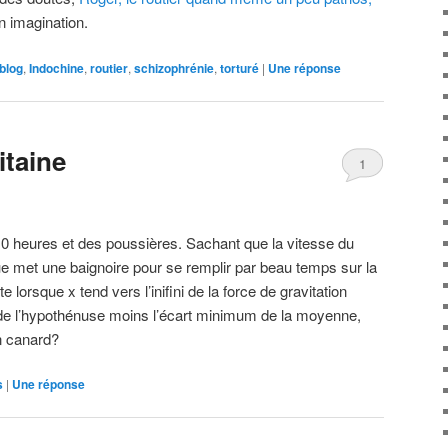
n imagination.
blog
,
Indochine
,
routier
,
schizophrénie
,
torturé
|
Une
réponse
itaine
1
 10 heures et des poussières. Sachant que la vitesse du
ue met une baignoire pour se remplir par beau temps sur la
e lorsque x tend vers l’inifini de la force de gravitation
é de l’hypothénuse moins l’écart minimum de la moyenne,
un canard?
s
|
Une
réponse