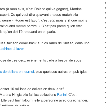
os (à mon avis, c’est Roland qui va gagner), Martina
osport. Ce qui veut dire qu’avant chaque match elle
u genre « Roger est favori, c’est sûr, mais si il joue moins
rrait quand même perdre. » C’est pas parce qu’on était
s qu’on doit l’être quand on en parle.
aussi fait son come-back sur les murs de Suisse, dans une
achines à laver
mpose de ces deux événements : elle a besoin de sous.
ns de dollars en tournoi
, plus quelques autres en pub (plus
enser 16 millions de dollars en deux ans?
rtina Hingis elle fait les collections
Panini
. C’est
 Elle veut finir l’album, elle a personne avec qui échanger.
 millions de dollars.