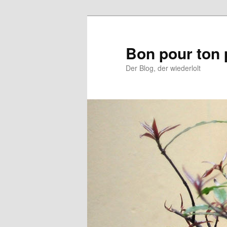
Aller
Aller
au
au
contenu
contenu
Bon pour ton 
principal
secondaire
Der Blog, der wiederlolt