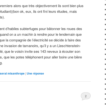
premiers alors que très objectivement ils sont bien plus
étudiant)(bon ok, eux, ils ont fini leurs études, mais
ts).
nt d’habiles subterfuges pour bâtonner les roues des
 quand on a un machin à rendre pour le lendemain que
ue la compagnie de l’électricité se décide à faire des
ne invasion de tamanoirs, qu’il y a un Lieschtenstein-
élé, que le voisin invite ses 143 neveux à écouter son
, que les potes téléphonent pour aller boire une bière
g.
e serai misanthrope
|
Une
réponse
2