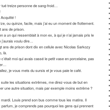
 tué treize personne de sang-froid…
!
Acquitté !
rze, ou quinze, facile, mais j’ai eu un moment de flottement.
t ans de prison.
n a un qui ressemblait à mon ex, à qui je n’ai jamais pris le
 j’aurais voulu dire…
gt ans de prison dont dix en cellule avec Nicolas Sarkozy
, là.
e c’était moi qui avais cassé le petit vase en porcelaine, pas
ter…
lez, je vous mets du sursis et je vous paie le café.
suite les situations extrêmes, me direz-vous de but en
ver une autre situation, mais par exemple moins extrême ?
mardi. Louis prend son bus comme tous les matins. Il
ux parfum, je comprends pas pourquoi les gens qui prennent