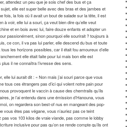
mer, attendez un peu que je sois chef des bus et ça
sujet, elle est super belle avec des bras et des jambes et
ne fois, la fois où il avait un bout de salade sur la tête, il est
en à voir, elle lui a souri, ça veut bien dire qu’elle veut
ine et en bois avec lui, faire douze enfants et adopter un
amour passionément, sinon pourquoi elle sourirait ? toujours à
s, ce con, il va pas lui parler, elle descend du bus et toute
à tous les horizons possibles, car il était fou amoureux d’elle
nchement elle était faite pour lui mais bon elle est
plus il ne connaîtra l’ivresse des sens.
er, elle lui aurait dit : « Non mais j’ai souri parce que vous
mme tous ces étrangers pas d’ici qui volent notre pain pour
nous provoquent le vaccin à cause des chemtrails qu’ils
aires, je l’ai entendu dans une émission d’Hanouna, vous
oi, on regardera son best-of nus en mangeant des pop-
que vous êtes pas végane, vous n’auriez pas ce teint
 pas vos 103 kilos de vraie viande, pas comme le lobby
criture inclusive pour pas qu’on se rende compte qu’ils ont