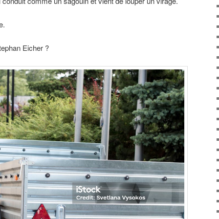
 conduit comme un sagouin et vient de louper un virage.
e.
Stephan Eicher ?