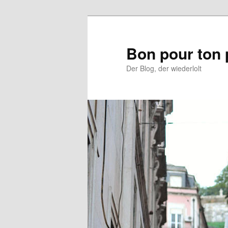
Aller
Aller
au
au
contenu
contenu
Bon pour ton 
principal
secondaire
Der Blog, der wiederlolt