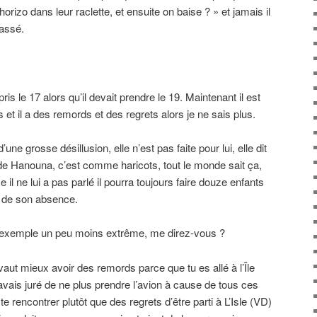
rizo dans leur raclette, et ensuite on baise ? » et jamais il
passé.
pris le 17 alors qu’il devait prendre le 19. Maintenant il est
et il a des remords et des regrets alors je ne sais plus.
une grosse désillusion, elle n’est pas faite pour lui, elle dit
e de Hanouna, c’est comme haricots, tout le monde sait ça,
 il ne lui a pas parlé il pourra toujours faire douze enfants
 de son absence.
n exemple un peu moins extrême, me direz-vous ?
l vaut mieux avoir des remords parce que tu es allé à l’Île
avais juré de ne plus prendre l’avion à cause de tous ces
e rencontrer plutôt que des regrets d’être parti à L’Isle (VD)