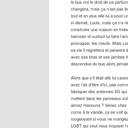
le bus ont le droit de se parfu
changera, mais ça n’est pas le 
tout et en plus elle lui a souri u
si distrait, Louis, mais ça n’a ri
construire une maison en Indoch
hamster et surtout lui faire l’
provoquer, les meufs. Mais Loui
sa vie il regrettera et pensera 
avec ses bras et ses jambes fra
descendue du bus alors jamais 
Alors que s’il était allé lui caus
avez l’air d’être d’ici, pas co
fabriquer des antennes 5G qui 
mettent dans les panneaux sol
aimez Hanouna ? Venez chez m
corns à la viande, ça se voit 
rougeoyant si vous ne mangiez
LGBT qui veut nous imposer l’é