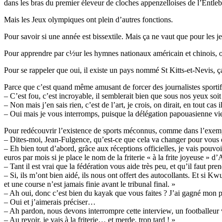
dans les bras du premier éleveur de cloches appenzelloises de l’Entle
Mais les Jeux olympiques ont plein d’autres fonctions.
Pour savoir si une année est bissextile. Mais ça ne vaut que pour les j
Pour apprendre par c½ur les hymnes nationaux américain et chinois, on 
Pour se rappeler que oui, il existe un pays nommé St Kitts-et-Nevis, ça
Parce que c’est quand même amusant de forcer des journalistes sportifs
– C’est fou, c’est incroyable, il semblerait bien que sous nos yeux so
– Non mais j’en sais rien, c’est de l’art, je crois, on dirait, en tout c
– Oui mais je vous interromps, puisque la délégation papouasienne vie
Pour redécouvrir l’existence de sports méconnus, comme dans l’exempl
– Dites-moi, Jean-Fulgence, qu’est-ce que cela va changer pour vous d
– Eh bien tout d’abord, grâce aux réceptions officielles, je vais pouvoi
euros par mois si je place le nom de la friterie « à la frite joyeuse » d
– Tant il est vrai que la fédération vous aide très peu, et qu’il faut pre
– Si, ils m’ont bien aidé, ils nous ont offert des autocollants. Et si K
et une course n’est jamais finie avant le tribunal final. »
– Ah oui, donc c’est bien du kayak que vous faites ? J’ai gagné mon p
– Oui et j’aimerais préciser…
– Ah pardon, nous devons interrompre cette interview, un footballeur v
– Au revoir, je vais à la friterie… et merde, trop tard ! »