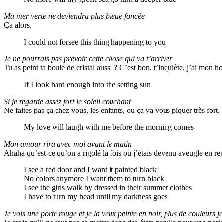
Ma mer verte ne deviendra plus bleue foncée
Ça alors.
I could not forsee this thing happening to you
Je ne pourrais pas prévoir cette chose qui va t’arriver
Tu as peint ta boule de cristal aussi ? C’est bon, t’inquiète, j’ai mon
If I look hard enough into the setting sun
Si je regarde assez fort le soleil couchant
Ne faites pas ça chez vous, les enfants, ou ça va vous piquer très fort.
My love will laugh with me before the morning comes
Mon amour rira avec moi avant le matin
Ahaha qu’est-ce qu’on a rigolé la fois où j’étais devenu aveugle en reg
I see a red door and I want it painted black
No colors anymore I want them to turn black
I see the girls walk by dressed in their summer clothes
I have to turn my head until my darkness goes
Je vois une porte rouge et je la veux peinte en noir, plus de couleurs j