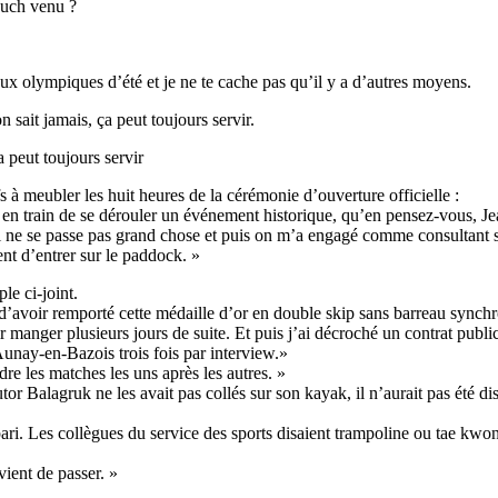
buch venu ?
eux olympiques d’été et je ne te cache pas qu’il y a d’autres moyens.
sait jamais, ça peut toujours servir.
 peut toujours servir
 à meubler les huit heures de la cérémonie d’ouverture officielle :
it en train de se dérouler un événement historique, qu’en pensez-vous, J
as il ne se passe pas grand chose et puis on m’a engagé comme consultant sur
nt d’entrer sur le paddock. »
e ci-joint.
’avoir remporté cette médaille d’or en double skip sans barreau synchr
r manger plusieurs jours de suite. Et puis j’ai décroché un contrat public
’Aunay-en-Bazois trois fois par interview.»
ndre les matches les uns après les autres. »
wutor Balagruk ne les avait pas collés sur son kayak, il n’aurait pas été 
ari. Les collègues du service des sports disaient trampoline ou tae kwo
ient de passer. »