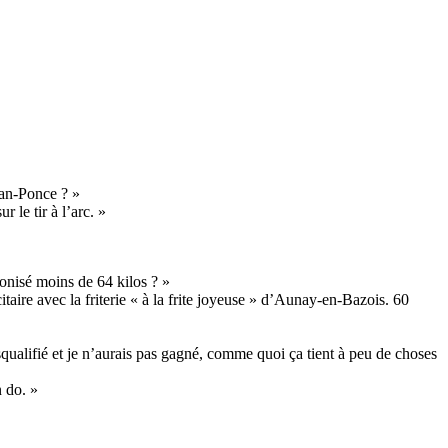
ean-Ponce ? »
 le tir à l’arc. »
onisé moins de 64 kilos ? »
itaire avec la friterie « à la frite joyeuse » d’Aunay-en-Bazois. 60
disqualifié et je n’aurais pas gagné, comme quoi ça tient à peu de choses
n do. »