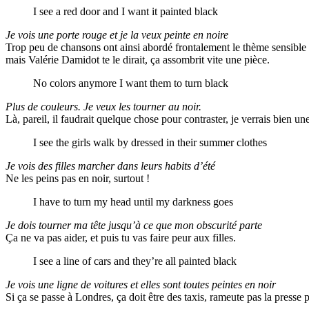
I see a red door and I want it painted black
Je vois une porte rouge et je la veux peinte en noire
Trop peu de chansons ont ainsi abordé frontalement le thème sensible de
mais Valérie Damidot te le dirait, ça assombrit vite une pièce.
No colors anymore I want them to turn black
Plus de couleurs. Je veux les tourner au noir.
Là, pareil, il faudrait quelque chose pour contraster, je verrais bien u
I see the girls walk by dressed in their summer clothes
Je vois des filles marcher dans leurs habits d’été
Ne les peins pas en noir, surtout !
I have to turn my head until my darkness goes
Je dois tourner ma tête jusqu’à ce que mon obscurité parte
Ça ne va pas aider, et puis tu vas faire peur aux filles.
I see a line of cars and they’re all painted black
Je vois une ligne de voitures et elles sont toutes peintes en noir
Si ça se passe à Londres, ça doit être des taxis, rameute pas la presse 