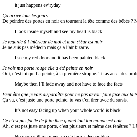
it just happens ev’ryday
Ça arrive tous les jours
De peindre des portes en noir en tournant la tête comme des bébés ? Mo
I look inside myself and see my heart is black
Je regarde à l’intérieur de moi et mon c½ur est noir
Je ne suis pas médecin mais ça a l’air bizarre.
I see my red door and it has been painted black
Je vois ma porte rouge elle a été peinte en noir
Oui, c’est toi qui l’a peinte, à la première strophe. Tu as aussi des 
Maybe then I’ll fade away and not have to face the facts
Peut-être que je vais disparaître pour ne pas devoir faire face aux fait
Ça va, c’est juste une porte peinte, tu vas t’en tirer avec du sursis.
It’s not easy facing up when your whole world is black
Ce n’est pas facile de faire face quand tout ton monde est noir
Ah, c’est pas juste une porte, c’est plusieurs et même des fenêtres ? Là
No more will my green sea go turn a deeper blue