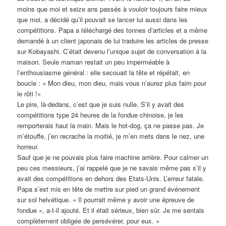
moins que moi et seize ans passés à vouloir toujours faire mieux
que moi, a décidé qu’il pouvait se lancer lui aussi dans les
compétitions. Papa a téléchargé des tonnes d’articles et a même
demandé à un client japonais de lui traduire les articles de presse
sur Kobayashi. C’était devenu l’unique sujet de conversation à la
maison. Seule maman restait un peu imperméable à
l’enthousiasme général : elle secouait la tête et répétait, en
boucle : « Mon dieu, mon dieu, mais vous n’aurez plus faim pour
le rôti !»
Le pire, là-dedans, c’est que je suis nulle. S’il y avait des
compétitions type 24 heures de la fondue chinoise, je les
remporterais haut la main. Mais le hot-dog, ça ne passe pas. Je
m’étouffe, j’en recrache la moitié, je m’en mets dans le nez, une
horreur.
Sauf que je ne pouvais plus faire machine arrière. Pour calmer un
peu ces messieurs, j’ai rappelé que je ne savais même pas s’il y
avait des compétitions en dehors des Etats-Unis. L’erreur fatale.
Papa s’est mis en tête de mettre sur pied un grand événement
sur sol helvétique. « Il pourrait même y avoir une épreuve de
fondue », a-t-il ajouté. Et il était sérieux, bien sûr. Je me sentais
complètement obligée de persévérer, pour eux. »