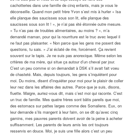
cachotteries dans une famille de cinq enfants, mais je vous le
déconseille. Quand mon petit frère Yvon s’est mis à hurler « Isa
elle planque des saucisses sous son lit, elle planque des
saucisses sous son lit ! », je n’ai pas été étonnée outre mesure.
« Tu n’as pas de troubles alimentaires, au moins ? », m’a
demandé maman, pour qui la nourriture est le truc avec lequel il
ne faut pas plaisanter. « Non parce que les gens me posent des
questions, tu sais. » J’ai éclaté de rire, forcément. Ça revient
souvent sur le tapis. Je ne suis pas anorexique. Même selon les
critères de ma mère, qui situe ça autour d’un cheval par jour.
C’est un peu comme si on demandait à DSK s’il avait fait voeu
de chasteté. Mais, depuis toujours, les gens s’inquiètent pour
moi. Du moins, disent d’inquiéter pour moi pour le plaisir de coller
leur nez dans les affaires des autres. Parce que je suis, disons,
fluette. Maigre, auriez-vous dit, mais c’est moi qui raconte. C’est
un truc de famille. Mes quatre frères sont bâtis pareils que moi,
des estomacs sur pattes larges comme des Somaliens. Eux, on
leur demande s’ils mangent à leur faim, on se dit qu’avec cinq
gamins, mes pauvres parents doivent avoir de la peine à acheter
suffisamment. Les parents de leurs amis les ont toujours
resservis en douce. Moi, je suis une fille alors c’est un peu