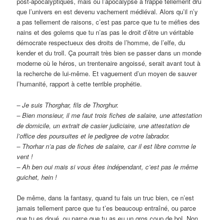
post-apocalyptiques, mais où l’apocalypse a frappé tellement dru
que l’univers en est devenu vachement médiéval. Alors qu’il n’y
a pas tellement de raisons, c’est pas parce que tu te méfies des
nains et des golems que tu n’as pas le droit d’être un véritable
démocrate respectueux des droits de l’homme, de l’elfe, du
kender et du troll. Ça pourrait très bien se passer dans un monde
moderne où le héros, un trentenaire angoissé, serait avant tout à
la recherche de lui-même. Et vaguement d’un moyen de sauver
l’humanité, rapport à cette terrible prophétie.
– Je suis Thorghar, fils de Thorghur.
– Bien monsieur, il me faut trois fiches de salaire, une attestation
de domicile, un extrait de casier judiciaire, une attestation de
l’office des poursuites et le pedigree de votre labrador.
– Thorhar n’a pas de fiches de salaire, car il est libre comme le
vent !
– Ah ben oui mais si vous êtes indépendant, c’est pas le même
guichet, hein !
De même, dans la fantasy, quand tu fais un truc bien, ce n’est
jamais tellement parce que tu t’es beaucoup entraîné, ou parce
que tu es doué, ou parce que tu as eu un gros coup de bol. Non,