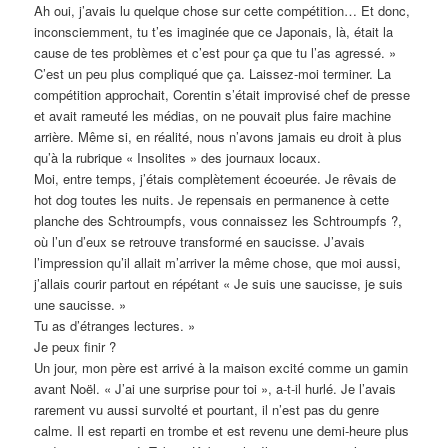
Ah oui, j’avais lu quelque chose sur cette compétition… Et donc,
inconsciemment, tu t’es imaginée que ce Japonais, là, était la
cause de tes problèmes et c’est pour ça que tu l’as agressé. »
C’est un peu plus compliqué que ça. Laissez-moi terminer. La
compétition approchait, Corentin s’était improvisé chef de presse
et avait rameuté les médias, on ne pouvait plus faire machine
arrière. Même si, en réalité, nous n’avons jamais eu droit à plus
qu’à la rubrique « Insolites » des journaux locaux.
Moi, entre temps, j’étais complètement écoeurée. Je rêvais de
hot dog toutes les nuits. Je repensais en permanence à cette
planche des Schtroumpfs, vous connaissez les Schtroumpfs ?,
où l’un d’eux se retrouve transformé en saucisse. J’avais
l’impression qu’il allait m’arriver la même chose, que moi aussi,
j’allais courir partout en répétant « Je suis une saucisse, je suis
une saucisse. »
Tu as d’étranges lectures. »
Je peux finir ?
Un jour, mon père est arrivé à la maison excité comme un gamin
avant Noël. « J’ai une surprise pour toi », a-t-il hurlé. Je l’avais
rarement vu aussi survolté et pourtant, il n’est pas du genre
calme. Il est reparti en trombe et est revenu une demi-heure plus