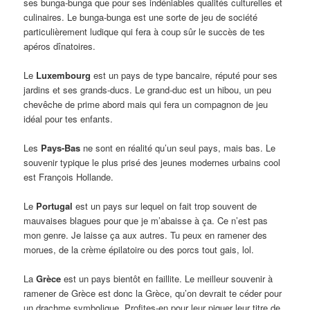
ses bunga-bunga que pour ses indéniables qualités culturelles et
culinaires. Le bunga-bunga est une sorte de jeu de société
particulièrement ludique qui fera à coup sûr le succès de tes
apéros dînatoires.
Le
Luxembourg
est un pays de type bancaire, réputé pour ses
jardins et ses grands-ducs. Le grand-duc est un hibou, un peu
chevêche de prime abord mais qui fera un compagnon de jeu
idéal pour tes enfants.
Les
Pays-Bas
ne sont en réalité qu’un seul pays, mais bas. Le
souvenir typique le plus prisé des jeunes modernes urbains cool
est François Hollande.
Le
Portugal
est un pays sur lequel on fait trop souvent de
mauvaises blagues pour que je m’abaisse à ça. Ce n’est pas
mon genre. Je laisse ça aux autres. Tu peux en ramener des
morues, de la crème épilatoire ou des porcs tout gais, lol.
La
Grèce
est un pays bientôt en faillite. Le meilleur souvenir à
ramener de Grèce est donc la Grèce, qu’on devrait te céder pour
un drachme symbolique. Profites-en pour leur piquer leur titre de