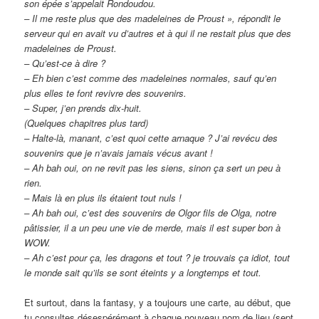
son épée s’appelait Rondoudou.
– Il me reste plus que des madeleines de Proust », répondit le
serveur qui en avait vu d’autres et à qui il ne restait plus que des
madeleines de Proust.
– Qu’est-ce à dire ?
– Eh bien c’est comme des madeleines normales, sauf qu’en
plus elles te font revivre des souvenirs.
– Super, j’en prends dix-huit.
(Quelques chapitres plus tard)
– Halte-là, manant, c’est quoi cette arnaque ? J’ai revécu des
souvenirs que je n’avais jamais vécus avant !
– Ah bah oui, on ne revit pas les siens, sinon ça sert un peu à
rien.
– Mais là en plus ils étaient tout nuls !
– Ah bah oui, c’est des souvenirs de Olgor fils de Olga, notre
pâtissier, il a un peu une vie de merde, mais il est super bon à
WOW.
– Ah c’est pour ça, les dragons et tout ? je trouvais ça idiot, tout
le monde sait qu’ils se sont éteints y a longtemps et tout.
Et surtout, dans la fantasy, y a toujours une carte, au début, que
tu consultes désespérément à chaque nouveau nom de lieu (sept