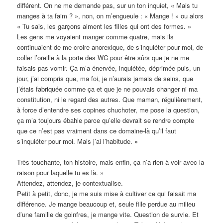
différent. On ne me demande pas, sur un ton inquiet, « Mais tu
manges à ta faim ? », non, on m’engueule : « Mange ! » ou alors
« Tu sais, les garçons aiment les filles qui ont des formes. »
Les gens me voyaient manger comme quatre, mais ils
continuaient de me croire anorexique, de s’inquiéter pour moi, de
coller l’oreille à la porte des WC pour être sûrs que je ne me
faisais pas vomir. Ça m’a énervée, inquiétée, déprimée puis, un
jour, j’ai compris que, ma foi, je n’aurais jamais de seins, que
j’étais fabriquée comme ça et que je ne pouvais changer ni ma
constitution, ni le regard des autres. Que maman, régulièrement,
à force d’entendre ses copines chuchoter, me pose la question,
ça m’a toujours ébahie parce qu’elle devrait se rendre compte
que ce n’est pas vraiment dans ce domaine-là qu’il faut
s’inquiéter pour moi. Mais j’ai l’habitude. »
Très touchante, ton histoire, mais enfin, ça n’a rien à voir avec la
raison pour laquelle tu es là. »
Attendez, attendez, je contextualise.
Petit à petit, donc, je me suis mise à cultiver ce qui faisait ma
différence. Je mange beaucoup et, seule fille perdue au milieu
d’une famille de goinfres, je mange vite. Question de survie. Et