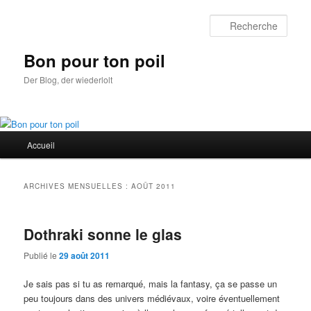
Aller
Aller
au
au
Rech
contenu
contenu
principal
secondaire
Bon pour ton poil
Der Blog, der wiederlolt
Menu
Accueil
principal
ARCHIVES MENSUELLES :
AOÛT 2011
Dothraki sonne le glas
Publié le
29 août 2011
Je sais pas si tu as remarqué, mais la fantasy, ça se passe un
peu toujours dans des univers médiévaux, voire éventuellement