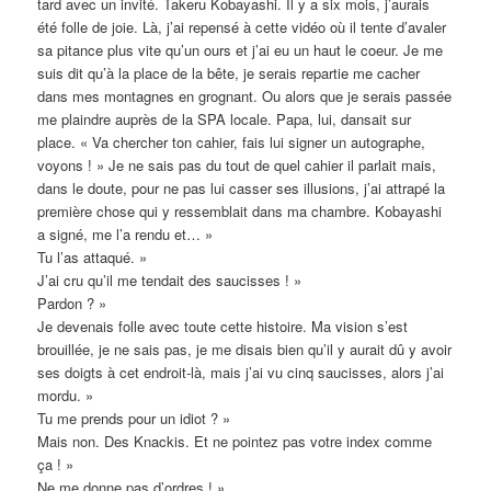
tard avec un invité. Takeru Kobayashi. Il y a six mois, j’aurais
été folle de joie. Là, j’ai repensé à cette vidéo où il tente d’avaler
sa pitance plus vite qu’un ours et j’ai eu un haut le coeur. Je me
suis dit qu’à la place de la bête, je serais repartie me cacher
dans mes montagnes en grognant. Ou alors que je serais passée
me plaindre auprès de la SPA locale. Papa, lui, dansait sur
place. « Va chercher ton cahier, fais lui signer un autographe,
voyons ! » Je ne sais pas du tout de quel cahier il parlait mais,
dans le doute, pour ne pas lui casser ses illusions, j’ai attrapé la
première chose qui y ressemblait dans ma chambre. Kobayashi
a signé, me l’a rendu et… »
Tu l’as attaqué. »
J’ai cru qu’il me tendait des saucisses ! »
Pardon ? »
Je devenais folle avec toute cette histoire. Ma vision s’est
brouillée, je ne sais pas, je me disais bien qu’il y aurait dû y avoir
ses doigts à cet endroit-là, mais j’ai vu cinq saucisses, alors j’ai
mordu. »
Tu me prends pour un idiot ? »
Mais non. Des Knackis. Et ne pointez pas votre index comme
ça ! »
Ne me donne pas d’ordres ! »