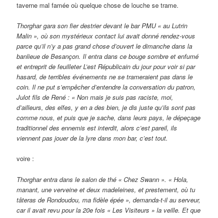
taverne mal famée où quelque chose de louche se trame.
Thorghar gara son fier destrier devant le bar PMU « au Lutrin
Malin », où son mystérieux contact lui avait donné rendez-vous
parce qu’il n’y a pas grand chose d’ouvert le dimanche dans la
banlieue de Besançon. Il entra dans ce bouge sombre et enfumé
et entreprit de feuilleter L’est Républicain du jour pour voir si par
hasard, de terribles événements ne se trameraient pas dans le
coin. Il ne put s’empêcher d’entendre la conversation du patron,
Julot fils de René : « Non mais je suis pas raciste, moi,
d’ailleurs, des elfes, y en a des bien, je dis juste qu’ils sont pas
comme nous, et puis que je sache, dans leurs pays, le dépeçage
traditionnel des ennemis est interdit, alors c’est pareil, ils
viennent pas jouer de la lyre dans mon bar, c’est tout.
voire :
Thorghar entra dans le salon de thé « Chez Swann ». « Hola,
manant, une verveine et deux madeleines, et prestement, où tu
tâteras de Rondoudou, ma fidèle épée », demanda-t-il au serveur,
car il avait revu pour la 20e fois « Les Visiteurs » la veille. Et que