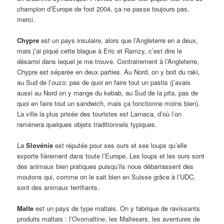
champion d’Europe de foot 2004, ça ne passe toujours pas,
merci.
Chypre
est un pays insulaire, alors que l’Angleterre en a deux,
mais j’ai piqué cette blague à Eric et Ramzy, c’est dire le
désarroi dans lequel je me trouve. Contrairement à l’Angleterre,
Chypre est séparée en deux parties. Au Nord, on y boit du raki,
au Sud de l’ouzo: pas de quoi en faire tout un pastis (j’avais
aussi au Nord on y mange du kebab, au Sud de la pita, pas de
quoi en faire tout un sandwich, mais ça fonctionne moins bien).
La ville la plus prisée des touristes est Larnaca, d’où l’on
ramènera quelques objets traditionnels typiques.
La
Slovénie
est réputée pour ses ours et ses loups qu’elle
exporte fièrement dans toute l’Europe. Les loups et les ours sont
des animaux bien pratiques puisqu’ils nous débarrassent des
moutons qui, comme on le sait bien en Suisse grâce à l’UDC,
sont des animaux terrifiants.
Malte
est un pays de type maltais. On y fabrique de ravissants
produits maltais : l’Ovomaltine, les Maltesers, les aventures de