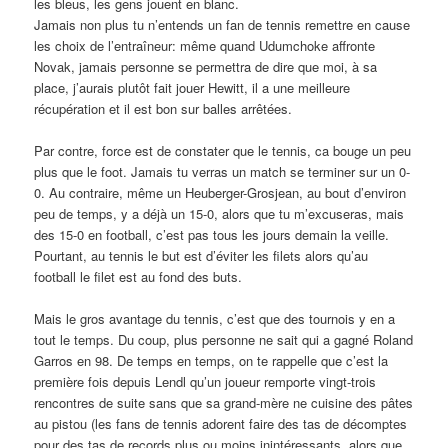
les bleus, les gens jouent en blanc.
Jamais non plus tu n’entends un fan de tennis remettre en cause
les choix de l’entraîneur: même quand Udumchoke affronte
Novak, jamais personne se permettra de dire que moi, à sa
place, j’aurais plutôt fait jouer Hewitt, il a une meilleure
récupération et il est bon sur balles arrêtées.
Par contre, force est de constater que le tennis, ca bouge un peu
plus que le foot. Jamais tu verras un match se terminer sur un 0-
0. Au contraire, même un Heuberger-Grosjean, au bout d’environ
peu de temps, y a déjà un 15-0, alors que tu m’excuseras, mais
des 15-0 en football, c’est pas tous les jours demain la veille.
Pourtant, au tennis le but est d’éviter les filets alors qu’au
football le filet est au fond des buts.
Mais le gros avantage du tennis, c’est que des tournois y en a
tout le temps. Du coup, plus personne ne sait qui a gagné Roland
Garros en 98. De temps en temps, on te rappelle que c’est la
première fois depuis Lendl qu’un joueur remporte vingt-trois
rencontres de suite sans que sa grand-mère ne cuisine des pâtes
au pistou (les fans de tennis adorent faire des tas de décomptes
pour des tas de records plus ou moins inintéressants, alors que