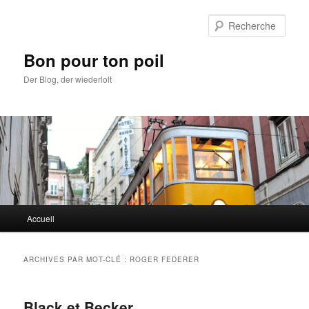
Aller
Aller
au
au
Rech
contenu
contenu
principal
secondaire
Bon pour ton poil
Der Blog, der wiederlolt
Menu
Accueil
principal
ARCHIVES PAR MOT-CLÉ :
ROGER FEDERER
Black et Becker