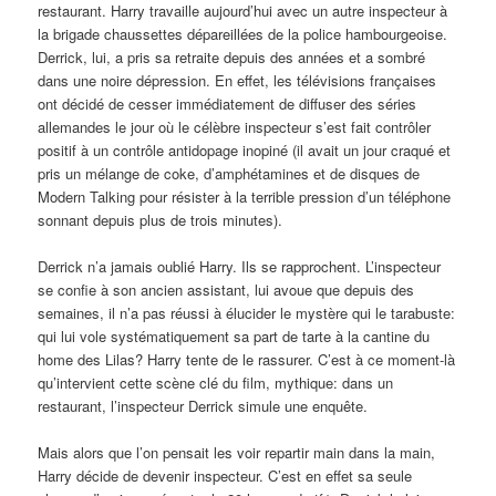
restaurant. Harry travaille aujourd’hui avec un autre inspecteur à
la brigade chaussettes dépareillées de la police hambourgeoise.
Derrick, lui, a pris sa retraite depuis des années et a sombré
dans une noire dépression. En effet, les télévisions françaises
ont décidé de cesser immédiatement de diffuser des séries
allemandes le jour où le célèbre inspecteur s’est fait contrôler
positif à un contrôle antidopage inopiné (il avait un jour craqué et
pris un mélange de coke, d’amphétamines et de disques de
Modern Talking pour résister à la terrible pression d’un téléphone
sonnant depuis plus de trois minutes).
Derrick n’a jamais oublié Harry. Ils se rapprochent. L’inspecteur
se confie à son ancien assistant, lui avoue que depuis des
semaines, il n’a pas réussi à élucider le mystère qui le tarabuste:
qui lui vole systématiquement sa part de tarte à la cantine du
home des Lilas? Harry tente de le rassurer. C’est à ce moment-là
qu’intervient cette scène clé du film, mythique: dans un
restaurant, l’inspecteur Derrick simule une enquête.
Mais alors que l’on pensait les voir repartir main dans la main,
Harry décide de devenir inspecteur. C’est en effet sa seule