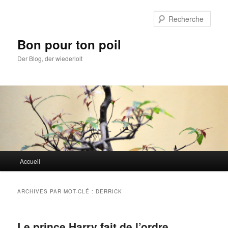
Aller
Aller
au
au
Rech
contenu
contenu
principal
secondaire
Bon pour ton poil
Der Blog, der wiederlolt
Menu
Accueil
principal
ARCHIVES PAR MOT-CLÉ :
DERRICK
Le prince Harry fait de l’ordre