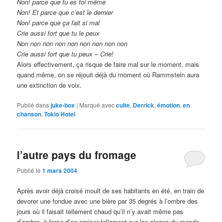
Non! parce que tu es toi même
Non! Et parce que c’est le dernier
Non! parce que ça fait si mal
Crie aussi fort que tu le peux
Non non non non non non non non non
Crie aussi fort que tu peux – Crie!
Alors effectivement, ça risque de faire mal sur le moment, mais
quand même, on se réjouit déjà du moment où Rammstein aura
une extinction de voix.
Publié dans
juke-box
|
Marqué avec
culte
,
Derrick
,
émotion
,
en
chanson
,
Tokio Hotel
l’autre pays du fromage
Publié le
1 mars 2004
Après avoir déjà croisé moult de ses habitants en été, en train de
devorer une fondue avec une bière par 35 degrés à l’ombre des
jours où il faisait tellement chaud qu’il n’y avait même pas
d’ombre, à force d’en croiser tellement sur les plages du monde