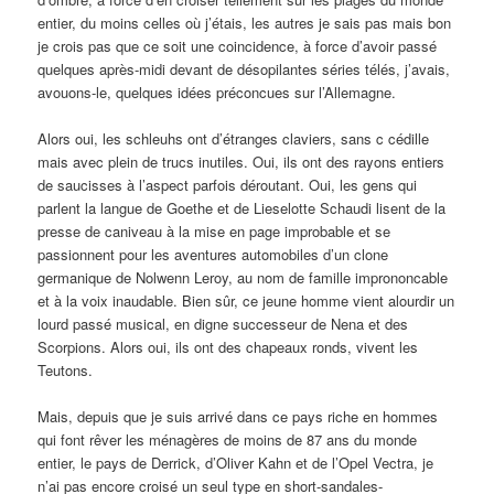
entier, du moins celles où j’étais, les autres je sais pas mais bon
je crois pas que ce soit une coincidence, à force d’avoir passé
quelques après-midi devant de désopilantes séries télés, j’avais,
avouons-le, quelques idées préconcues sur l’Allemagne.
Alors oui, les schleuhs ont d’étranges claviers, sans c cédille
mais avec plein de trucs inutiles. Oui, ils ont des rayons entiers
de saucisses à l’aspect parfois déroutant. Oui, les gens qui
parlent la langue de Goethe et de Lieselotte Schaudi lisent de la
presse de caniveau à la mise en page improbable et se
passionnent pour les aventures automobiles d’un clone
germanique de Nolwenn Leroy, au nom de famille imprononcable
et à la voix inaudable. Bien sûr, ce jeune homme vient alourdir un
lourd passé musical, en digne successeur de Nena et des
Scorpions. Alors oui, ils ont des chapeaux ronds, vivent les
Teutons.
Mais, depuis que je suis arrivé dans ce pays riche en hommes
qui font rêver les ménagères de moins de 87 ans du monde
entier, le pays de Derrick, d’Oliver Kahn et de l’Opel Vectra, je
n’ai pas encore croisé un seul type en short-sandales-