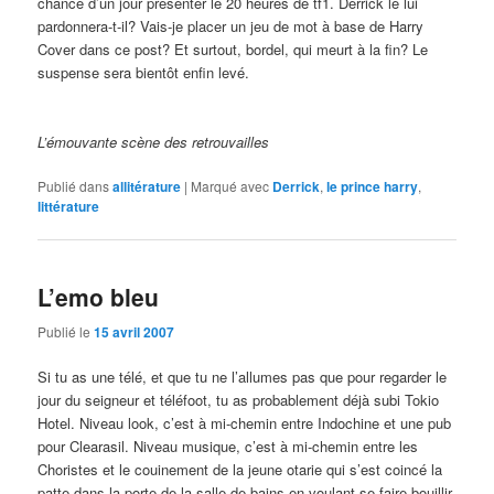
chance d’un jour présenter le 20 heures de tf1. Derrick le lui
pardonnera-t-il? Vais-je placer un jeu de mot à base de Harry
Cover dans ce post? Et surtout, bordel, qui meurt à la fin? Le
suspense sera bientôt enfin levé.
L’émouvante scène des retrouvailles
Publié dans
allitérature
|
Marqué avec
Derrick
,
le prince harry
,
littérature
L’emo bleu
Publié le
15 avril 2007
Si tu as une télé, et que tu ne l’allumes pas que pour regarder le
jour du seigneur et téléfoot, tu as probablement déjà subi Tokio
Hotel. Niveau look, c’est à mi-chemin entre Indochine et une pub
pour Clearasil. Niveau musique, c’est à mi-chemin entre les
Choristes et le couinement de la jeune otarie qui s’est coincé la
patte dans la porte de la salle de bains en voulant se faire bouillir