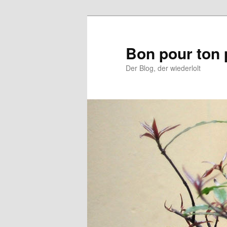
Aller
Aller
au
au
contenu
contenu
Bon pour ton 
principal
secondaire
Der Blog, der wiederlolt