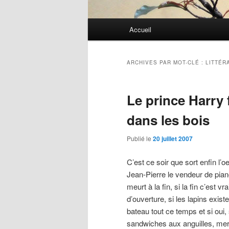
Menu
Accueil
principal
ARCHIVES PAR MOT-CLÉ :
LITTÉR
Le prince Harry f
dans les bois
Publié le
20 juillet 2007
C’est ce soir que sort enfin l’o
Jean-Pierre le vendeur de piano
meurt à la fin, si la fin c’est v
d’ouverture, si les lapins exist
bateau tout ce temps et si oui,
sandwiches aux anguilles, mer