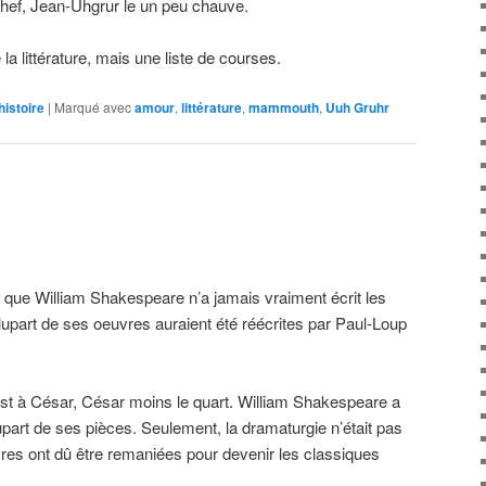
n chef, Jean-Uhgrur le un peu chauve.
e la littérature, mais une liste de courses.
histoire
|
Marqué avec
amour
,
littérature
,
mammouth
,
Uuh Gruhr
que William Shakespeare n’a jamais vraiment écrit les
plupart de ses oeuvres auraient été réécrites par Paul-Loup
st à César, César moins le quart. William Shakespeare a
upart de ses pièces. Seulement, la dramaturgie n’était pas
vres ont dû être remaniées pour devenir les classiques