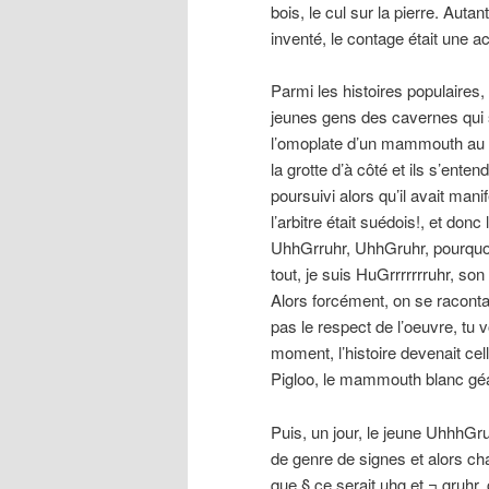
bois, le cul sur la pierre. Auta
inventé, le contage était une ac
Parmi les histoires populaires,
jeunes gens des cavernes qui
l’omoplate d’un mammouth au pe
la grotte d’à côté et ils s’en
poursuivi alors qu’il avait mani
l’arbitre était suédois!, et don
UhhGrruhr, UhhGruhr, pourquoi
tout, je suis HuGrrrrrrruhr, son
Alors forcément, on se raconta
pas le respect de l’oeuvre, tu v
moment, l’histoire devenait c
Pigloo, le mammouth blanc gé
Puis, un jour, le jeune UhhhGru
de genre de signes et alors ch
que § ce serait uhg et ¬ gruhr