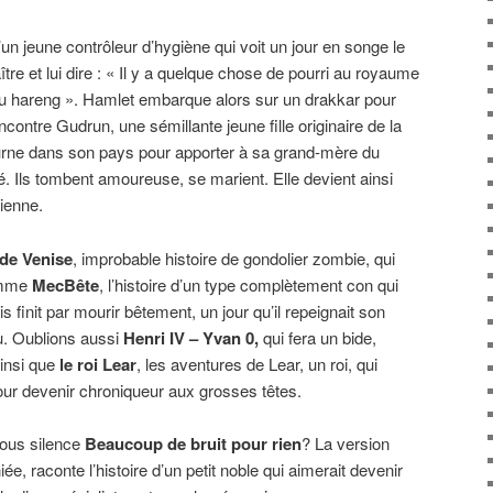
d’un jeune contrôleur d’hygiène qui voit un jour en songe le
tre et lui dire : « Il y a quelque chose de pourri au royaume
 hareng ». Hamlet embarque alors sur un drakkar pour
y rencontre Gudrun, une sémillante jeune fille originaire de la
ourne dans son pays pour apporter à sa grand-mère du
é. Ils tombent amoureuse, se marient. Elle devient ainsi
gienne.
 de Venise
, improbable histoire de gondolier zombie, qui
comme
MecBête
, l’histoire d’un type complètement con qui
 finit par mourir bêtement, un jour qu’il repeignait son
u. Oublions aussi
Henri IV – Yvan 0,
qui fera un bide,
Ainsi que
le roi Lear
, les aventures de Lear, un roi, qui
pour devenir chroniqueur aux grosses têtes.
ous silence
Beaucoup de bruit pour rien
? La version
e, raconte l’histoire d’un petit noble qui aimerait devenir