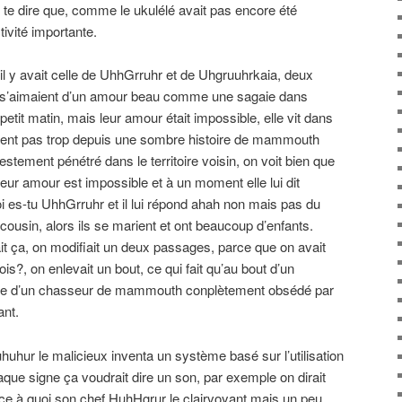
nt te dire que, comme le ukulélé avait pas encore été
tivité importante.
 il y avait celle de UhhGrruhr et de Uhgruuhrkaia, deux
 s’aimaient d’un amour beau comme une sagaie dans
tit matin, mais leur amour était impossible, elle vit dans
tendent pas trop depuis une sombre histoire de mammouth
festement pénétré dans le territoire voisin, on voit bien que
c leur amour est impossible et à un moment elle lui dit
 es-tu UhhGrruhr et il lui répond ahah non mais pas du
 cousin, alors ils se marient et ont beaucoup d’enfants.
it ça, on modifiait un deux passages, parce que on avait
ois?, on enlevait un bout, ce qui fait qu’au bout d’un
elle d’un chasseur de mammouth conplètement obsédé par
ant.
huhur le malicieux inventa un système basé sur l’utilisation
aque signe ça voudrait dire un son, par exemple on dirait
, ce à quoi son chef HuhHgrur le clairvoyant mais un peu