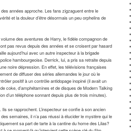
des années approche. Les fans zigzaguent entre le
 vérité et la douleur d’être désormais un peu orphelins de
ier volume des aventures de Harry, le fidèle compagnon de
e sont pas revus depuis des années et se croisent par hasard
ille aujourd’hui avec un autre inspecteur à la brigade
police hambourgeoise. Derrick, lui, a pris sa retraite depuis
e noire dépression. En effet, les télévisions françaises
ment de diffuser des séries allemandes le jour où le
ntrôler positif à un contrôle antidopage inopiné (il avait un
e de coke, d’amphétamines et de disques de Modern Talking
ssion d’un téléphone sonnant depuis plus de trois minutes).
. Ils se rapprochent. L’inspecteur se confie à son ancien
 des semaines, il n’a pas réussi à élucider le mystère qui le
tiquement sa part de tarte à la cantine du home des Lilas?
st à ce moment-là qu’intervient cette scène clé du film,