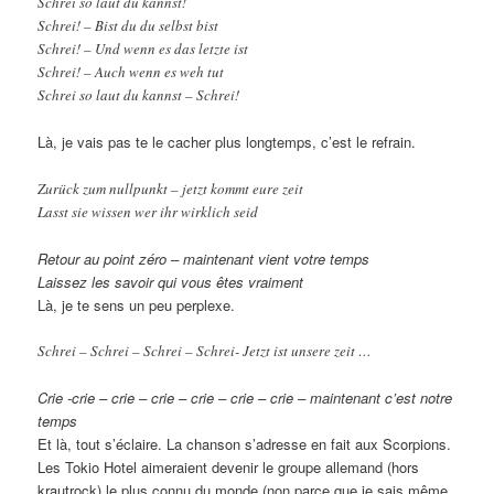
Schrei so laut du kannst!
Schrei! – Bist du du selbst bist
Schrei! – Und wenn es das letzte ist
Schrei! – Auch wenn es weh tut
Schrei so laut du kannst – Schrei!
Là, je vais pas te le cacher plus longtemps, c’est le refrain.
Zurück zum nullpunkt – jetzt kommt eure zeit
Lasst sie wissen wer ihr wirklich seid
Retour au point zéro – maintenant vient votre temps
Laissez les savoir qui vous êtes vraiment
Là, je te sens un peu perplexe.
Schrei – Schrei – Schrei – Schrei- Jetzt ist unsere zeit …
Crie -crie – crie – crie – crie – crie – crie – maintenant c’est notre
temps
Et là, tout s’éclaire. La chanson s’adresse en fait aux Scorpions.
Les Tokio Hotel aimeraient devenir le groupe allemand (hors
krautrock) le plus connu du monde (non parce que je sais même