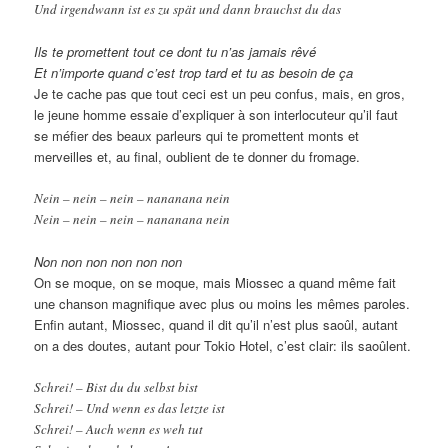
Und irgendwann ist es zu spät und dann brauchst du das
Ils te promettent tout ce dont tu n’as jamais rêvé
Et n’importe quand c’est trop tard et tu as besoin de ça
Je te cache pas que tout ceci est un peu confus, mais, en gros,
le jeune homme essaie d’expliquer à son interlocuteur qu’il faut
se méfier des beaux parleurs qui te promettent monts et
merveilles et, au final, oublient de te donner du fromage.
Nein – nein – nein – nananana nein
Nein – nein – nein – nananana nein
Non non non non non non
On se moque, on se moque, mais Miossec a quand même fait
une chanson magnifique avec plus ou moins les mêmes paroles.
Enfin autant, Miossec, quand il dit qu’il n’est plus saoûl, autant
on a des doutes, autant pour Tokio Hotel, c’est clair: ils saoûlent.
Schrei! – Bist du du selbst bist
Schrei! – Und wenn es das letzte ist
Schrei! – Auch wenn es weh tut