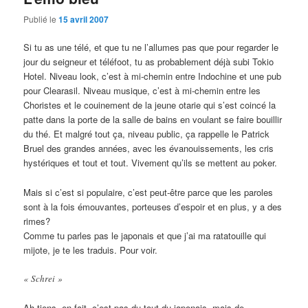
Publié le
15 avril 2007
Si tu as une télé, et que tu ne l’allumes pas que pour regarder le
jour du seigneur et téléfoot, tu as probablement déjà subi Tokio
Hotel. Niveau look, c’est à mi-chemin entre Indochine et une pub
pour Clearasil. Niveau musique, c’est à mi-chemin entre les
Choristes et le couinement de la jeune otarie qui s’est coincé la
patte dans la porte de la salle de bains en voulant se faire bouillir
du thé. Et malgré tout ça, niveau public, ça rappelle le Patrick
Bruel des grandes années, avec les évanouissements, les cris
hystériques et tout et tout. Vivement qu’ils se mettent au poker.
Mais si c’est si populaire, c’est peut-être parce que les paroles
sont à la fois émouvantes, porteuses d’espoir et en plus, y a des
rimes?
Comme tu parles pas le japonais et que j’ai ma ratatouille qui
mijote, je te les traduis. Pour voir.
« Schrei »
Ah tiens, en fait, c’est pas du tout du japonais, mais de