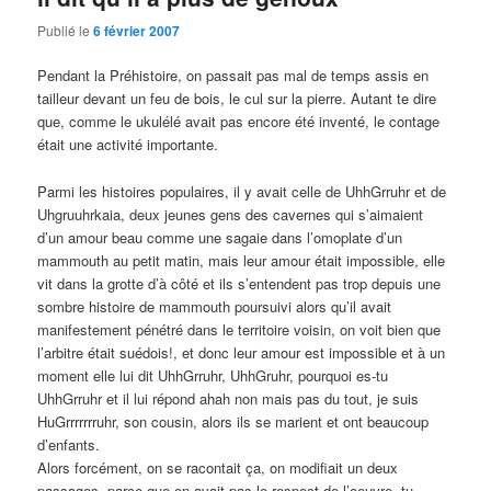
Publié le
6 février 2007
Pendant la Préhistoire, on passait pas mal de temps assis en
tailleur devant un feu de bois, le cul sur la pierre. Autant te dire
que, comme le ukulélé avait pas encore été inventé, le contage
était une activité importante.
Parmi les histoires populaires, il y avait celle de UhhGrruhr et de
Uhgruuhrkaia, deux jeunes gens des cavernes qui s’aimaient
d’un amour beau comme une sagaie dans l’omoplate d’un
mammouth au petit matin, mais leur amour était impossible, elle
vit dans la grotte d’à côté et ils s’entendent pas trop depuis une
sombre histoire de mammouth poursuivi alors qu’il avait
manifestement pénétré dans le territoire voisin, on voit bien que
l’arbitre était suédois!, et donc leur amour est impossible et à un
moment elle lui dit UhhGrruhr, UhhGruhr, pourquoi es-tu
UhhGrruhr et il lui répond ahah non mais pas du tout, je suis
HuGrrrrrrruhr, son cousin, alors ils se marient et ont beaucoup
d’enfants.
Alors forcément, on se racontait ça, on modifiait un deux
passages, parce que on avait pas le respect de l’oeuvre, tu