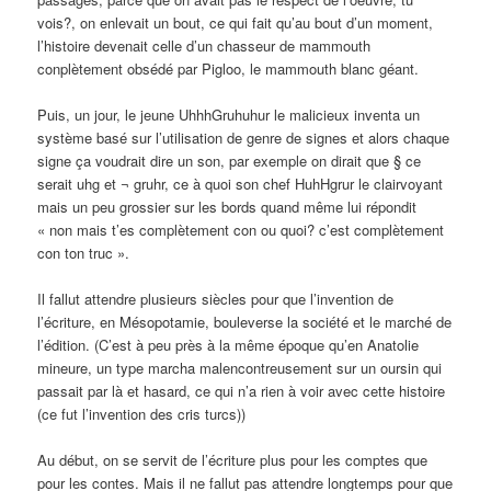
vois?, on enlevait un bout, ce qui fait qu’au bout d’un moment,
l’histoire devenait celle d’un chasseur de mammouth
conplètement obsédé par Pigloo, le mammouth blanc géant.
Puis, un jour, le jeune UhhhGruhuhur le malicieux inventa un
système basé sur l’utilisation de genre de signes et alors chaque
signe ça voudrait dire un son, par exemple on dirait que § ce
serait uhg et ¬ gruhr, ce à quoi son chef HuhHgrur le clairvoyant
mais un peu grossier sur les bords quand même lui répondit
« non mais t’es complètement con ou quoi? c’est complètement
con ton truc ».
Il fallut attendre plusieurs siècles pour que l’invention de
l’écriture, en Mésopotamie, bouleverse la société et le marché de
l’édition. (C’est à peu près à la même époque qu’en Anatolie
mineure, un type marcha malencontreusement sur un oursin qui
passait par là et hasard, ce qui n’a rien à voir avec cette histoire
(ce fut l’invention des cris turcs))
Au début, on se servit de l’écriture plus pour les comptes que
pour les contes. Mais il ne fallut pas attendre longtemps pour que