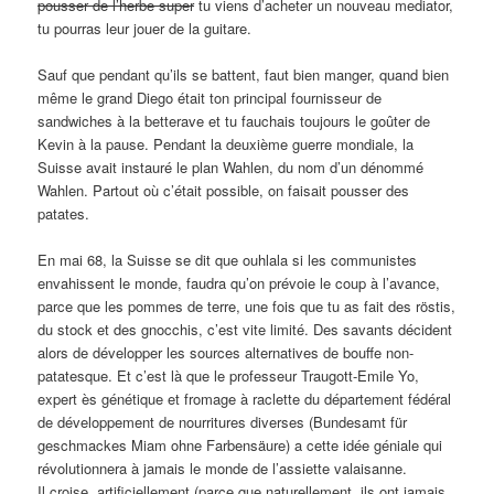
pousser de l’herbe super
tu viens d’acheter un nouveau mediator,
tu pourras leur jouer de la guitare.
Sauf que pendant qu’ils se battent, faut bien manger, quand bien
même le grand Diego était ton principal fournisseur de
sandwiches à la betterave et tu fauchais toujours le goûter de
Kevin à la pause. Pendant la deuxième guerre mondiale, la
Suisse avait instauré le plan Wahlen, du nom d’un dénommé
Wahlen. Partout où c’était possible, on faisait pousser des
patates.
En mai 68, la Suisse se dit que ouhlala si les communistes
envahissent le monde, faudra qu’on prévoie le coup à l’avance,
parce que les pommes de terre, une fois que tu as fait des röstis,
du stock et des gnocchis, c’est vite limité. Des savants décident
alors de développer les sources alternatives de bouffe non-
patatesque. Et c’est là que le professeur Traugott-Emile Yo,
expert ès génétique et fromage à raclette du département fédéral
de développement de nourritures diverses (Bundesamt für
geschmackes Miam ohne Farbensäure) a cette idée géniale qui
révolutionnera à jamais le monde de l’assiette valaisanne.
Il croise, artificiellement (parce que naturellement, ils ont jamais