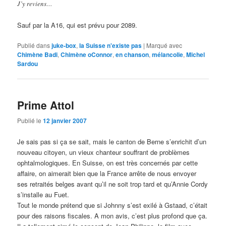
J’y reviens…
Sauf par la A16, qui est prévu pour 2089.
Publié dans
juke-box
,
la Suisse n'existe pas
|
Marqué avec
Chimène Badi
,
Chimène oConnor
,
en chanson
,
mélancolie
,
Michel
Sardou
Prime Attol
Publié le
12 janvier 2007
Je sais pas si ça se sait, mais le canton de Berne s’enrichit d’un
nouveau citoyen, un vieux chanteur souffrant de problèmes
ophtalmologiques. En Suisse, on est très concernés par cette
affaire, on aimerait bien que la France arrête de nous envoyer
ses retraités belges avant qu’il ne soit trop tard et qu’Annie Cordy
s’installe au Fuet.
Tout le monde prétend que si Johnny s’est exilé à Gstaad, c’était
pour des raisons fiscales. A mon avis, c’est plus profond que ça.