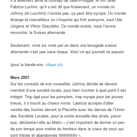
Il a tellement aimé le concept de Jean-Philippe, le film avec
Fabrice Luchini, qu’il s’est dit que finalement, un monde où
Johnny (et Lucchini) n’existe pas, ça peut être sympa. Un monde
étrange et merveilleux où n’importe qui finit anonyme, sauf Udo
Jürgens et Viktor Giacobbo. Ce monde existe, nous l’avons
rencontré: la Suisse allemande.
Seulement, vivre six mois par an dans une bourgade suisse
allemande n’est pas sans risque. Voici ce qui pourrait se passer:
(pour la bande-son,
clique ici
)
Mars 2007
Sur les conseils de son conseiller, Johnny décide de devenir
membre d’une société locale, pour bien montrer à quel point il est
intégré. Trop âgé pour les pompiers, trop myope pour les jeunes
tireurs, il s’inscrit au choeur mixte. Laeticia accepte d’aller
vendre des tourtes devant la Placette avec les dames de l’Union
des Sociétés Locales, pour la sortie annuelle des aînés, parce
que, déclarera-t-elle au Matin « c’est important de donner un peu
de son temps pour mettre du bonheur dans le coeur de ceux qui
sont tristes et abandonnés hihihihihihi ».