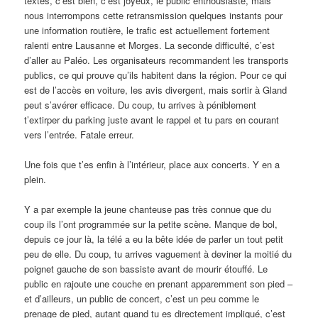
textes, c’est bien, c’est joyeux, le public enthousiaste, mais
nous interrompons cette retransmission quelques instants pour
une information routière, le trafic est actuellement fortement
ralenti entre Lausanne et Morges. La seconde difficulté, c’est
d’aller au Paléo. Les organisateurs recommandent les transports
publics, ce qui prouve qu’ils habitent dans la région. Pour ce qui
est de l’accès en voiture, les avis divergent, mais sortir à Gland
peut s’avérer efficace. Du coup, tu arrives à péniblement
t’extirper du parking juste avant le rappel et tu pars en courant
vers l’entrée. Fatale erreur.
Une fois que t’es enfin à l’intérieur, place aux concerts. Y en a
plein.
Y a par exemple la jeune chanteuse pas très connue que du
coup ils l’ont programmée sur la petite scène. Manque de bol,
depuis ce jour là, la télé a eu la bête idée de parler un tout petit
peu de elle. Du coup, tu arrives vaguement à deviner la moitié du
poignet gauche de son bassiste avant de mourir étouffé. Le
public en rajoute une couche en prenant apparemment son pied –
et d’ailleurs, un public de concert, c’est un peu comme le
prenage de pied, autant quand tu es directement impliqué, c’est