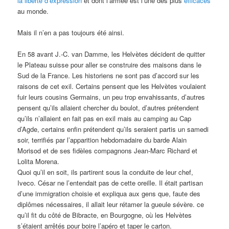
la liberté d’expression
et dont l’armée est l’une des plus
efficaces
au monde.
Mais il n’en a pas toujours été ainsi.
En 58 avant J.-C. van Damme, les Helvètes décident de quitter
le Plateau suisse pour aller se construire des maisons dans le
Sud de la France. Les historiens ne sont pas d’accord sur les
raisons de cet exil. Certains pensent que les Helvètes voulaient
fuir leurs cousins Germains, un peu trop envahissants, d’autres
pensent qu’ils allaient chercher du boulot, d’autres prétendent
qu’ils n’allaient en fait pas en exil mais au camping au Cap
d’Agde, certains enfin prétendent qu’ils seraient partis un samedi
soir, terrifiés par l’apparition hebdomadaire du barde Alain
Morisod et de ses fidèles compagnons Jean-Marc Richard et
Lolita Morena.
Quoi qu’il en soit, ils partirent sous la conduite de leur chef,
Iveco. César ne l’entendait pas de cette oreille. Il était partisan
d’une immigration choisie et expliqua aux gens que, faute des
diplômes nécessaires, il allait leur rétamer la gueule sévère. ce
qu’il fit du côté de Bibracte, en Bourgogne, où les Helvètes
s’étaient arrêtés pour boire l’apéro et taper le carton.