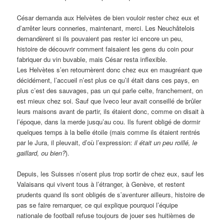
César demanda aux Helvètes de bien vouloir rester chez eux et
d’arrêter leurs conneries, maintenant, merci. Les Neuchâtelois
demandèrent si ils pouvaient pas rester ici encore un peu,
histoire de découvrir comment faisaient les gens du coin pour
fabriquer du vin buvable, mais César resta inflexible.
Les Helvètes s’en retournèrent donc chez eux en maugréant que
décidément, l’accueil n’est plus ce qu’il était dans ces pays, en
plus c’est des sauvages, pas un qui parle celte, franchement, on
est mieux chez soi. Sauf que Iveco leur avait conseillé de brûler
leurs maisons avant de partir, ils étaient donc, comme on disait à
l’époque, dans la merde jusqu’au cou. Ils furent obligé de dormir
quelques temps à la belle étoile (mais comme ils étaient rentrés
par le Jura, il pleuvait, d’où l’expression:
il était un peu roillé, le
gaillard, ou bien?
).
Depuis, les Suisses n’osent plus trop sortir de chez eux, sauf les
Valaisans qui vivent tous à l’étranger, à Genève, et restent
prudents quand ils sont obligés de s’aventurer ailleurs, histoire de
pas se faire remarquer, ce qui explique pourquoi l’équipe
nationale de football refuse toujours de jouer ses huitièmes de