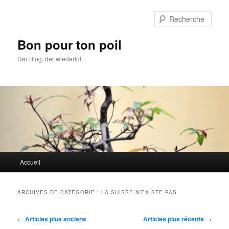
Aller
Aller
au
au
Rech
contenu
contenu
principal
secondaire
Bon pour ton poil
Der Blog, der wiederlolt
Menu
Accueil
principal
ARCHIVES DE CATÉGORIE :
LA SUISSE N’EXISTE PAS
Navigation
←
Articles plus anciens
Articles plus récents
→
des