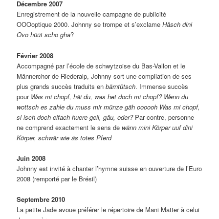
Décembre 2007
Enregistrement de la nouvelle campagne de publicité
OOOoptique 2000. Johnny se trompe et s’exclame
Häsch dini
Ovo hüüt scho gha
?
Février 2008
Accompagné par l’école de schwytzoise du Bas-Vallon et le
Männerchor de Riederalp, Johnny sort une compilation de ses
plus grands succès traduits en
bärntütsch
. Immense succès
pour
Was mi chopf, häi du, was het doch mi chopf? Wenn du
wottsch es zahle du muss mir münze gäh oooooh Was mi chopf,
si isch doch eifach huere geil, gäu, oder?
Par contre, personne
ne comprend exactement le sens de
wänn mini Körper uuf dini
Körper, schwär wie äs totes Pferd
Juin 2008
Johnny est invité à chanter l’hymne suisse en ouverture de l’Euro
2008 (remporté par le Brésil)
Septembre 2010
La petite Jade avoue préférer le répertoire de Mani Matter à celui