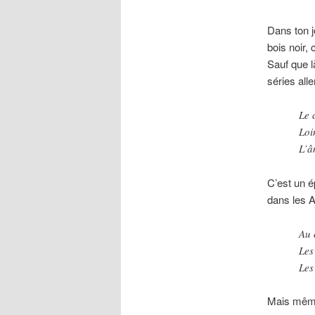
Dans ton j
bois noir, 
Sauf que là
séries all
Le 
Loi
L’â
C’est un é
dans les A
Au 
Les
Les
Mais même 