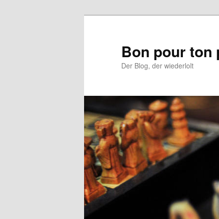
Aller
au
contenu
Bon pour ton 
principal
Der Blog, der wiederlolt