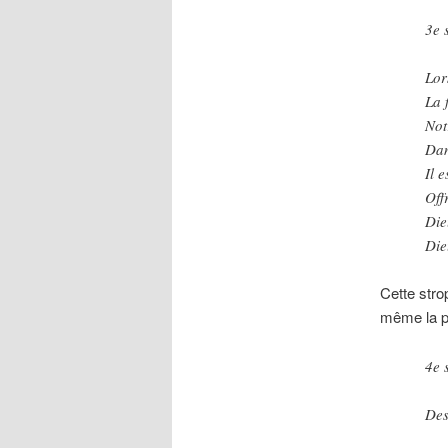
3e 
Lor
La 
Not
Dan
Il e
Off
Die
Die
Cette stro
même la pa
4e 
Des