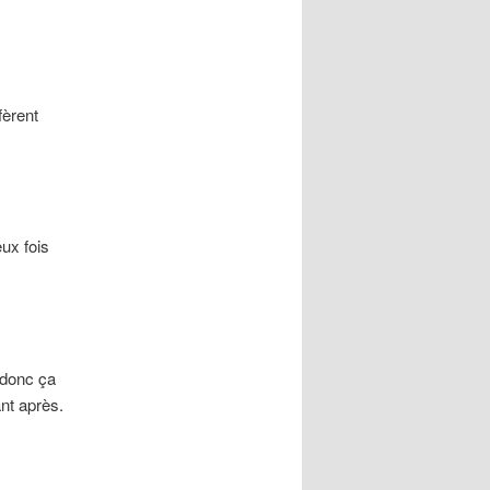
fèrent
eux fois
, donc ça
ant après.