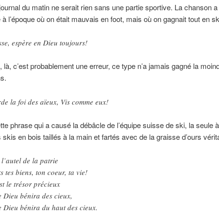
journal du matin ne serait rien sans une partie sportive. La chanson a
 l’époque où on était mauvais en foot, mais où on gagnait tout en sk
sse, espère en Dieu toujours!
, là, c’est probablement une erreur, ce type n’a jamais gagné la moin
s.
de la foi des aïeux, Vis comme eux!
ette phrase qui a causé la débâcle de l’équipe suisse de ski, la seule 
s skis en bois taillés à la main et fartés avec de la graisse d’ours vérit
 l’autel de la patrie
s tes biens, ton coeur, ta vie!
st le trésor précieux
 Dieu bénira des cieux,
 Dieu bénira du haut des cieux.