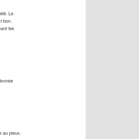
élé. Le
st bon.
mant les
ndonnée
e au pieux.