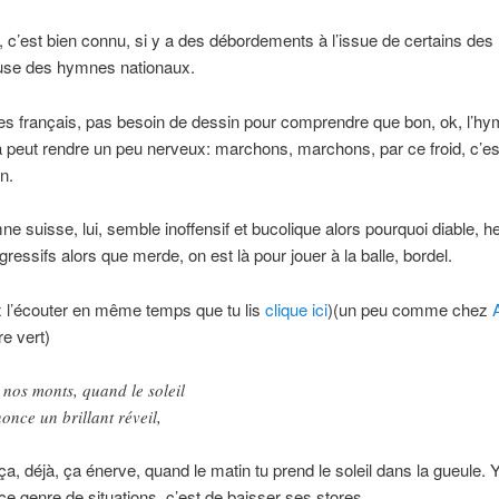
 c’est bien connu, si y a des débordements à l’issue de certains de
ause des hymnes nationaux.
es français, pas besoin de dessin pour comprendre que bon, ok, l’h
a peut rendre un peu nerveux: marchons, marchons, par ce froid, c’es
n.
ne suisse, lui, semble inoffensif et bucolique alors pourquoi diable, hei
gressifs alors que merde, on est là pour jouer à la balle, bordel.
x l’écouter en même temps que tu lis
clique ici
)(un peu comme chez
re vert)
 nos monts, quand le soleil
once un brillant réveil,
ça, déjà, ça énerve, quand le matin tu prend le soleil dans la gueule. Y
 ce genre de situations, c’est de baisser ses stores.