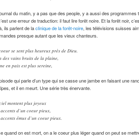
ournal du matin, y a pas que des people, y a aussi des programmes t
c’est une erreur de traduction: il faut lire forêt noire. Et la forêt noir, c’e
, ils parlent de la
clinique de la forêt-noire
, les télévisions suisses ai
emandes presque autant que les vieux chanteurs.
coeur se sent plus heureux près de Dieu.
n des vains bruits de la plaine,
me en paix est plus sereine,
pisode qui parle d’un type qui se casse une jambe en faisant une ra
lpes, et il en meurt. Une série très énervante.
ciel montent plus joyeux
 accents d’un coeur pieux,
 accents émus d’un coeur pieux.
quand on est mort, on a le coeur plus léger quand on peut se mettr