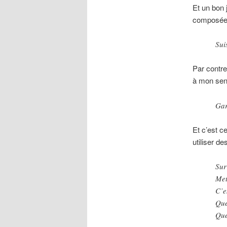
Et un bon 
composée à
Sui
Par contre
à mon sen
Gar
Et c’est c
utiliser de
Sur
Met
C’e
Que
Que