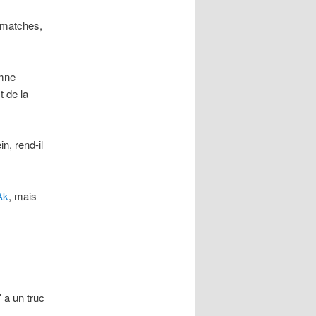
s matches,
ymne
t de la
n, rend-il
Ak
, mais
 a un truc