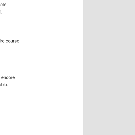
 été
i.
dre course
à encore
able.