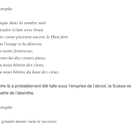
strophe
sque dans la sombre nuit
foudre éclate avec bruit,
re coeur pressent encore le Dieu fort;
s l’orage et la détresse
st notre forteresse;
rons-lui des coeurs pieux:
u nous bénira des cieux,
u nous bénira du haut des cieux.
phe là a probablement été faite sous l’emprise de l’alcool, la Suisse es
trie de l’absinthe.
strophe
 grands monts vient le secours;