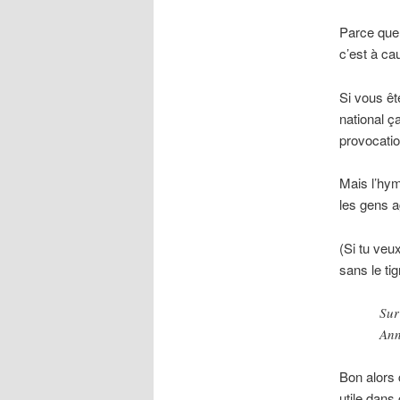
Parce que,
c’est à c
Si vous êt
national ç
provocatio
Mais l’hym
les gens a
(Si tu veu
sans le tig
Sur
Ann
Bon alors 
utile dans