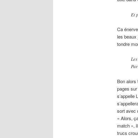
Et 
Ca énerve 
les beaux 
tondre mon
Les
Par
Bon alors 
pages sur 
s’appelle L
s’appellera
sort avec 
« Alors, ç
match », i
trucs crous