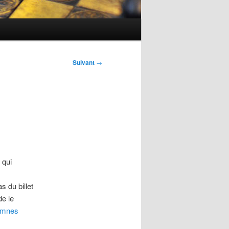
Suivant
→
qui
s du billet
de le
hymnes