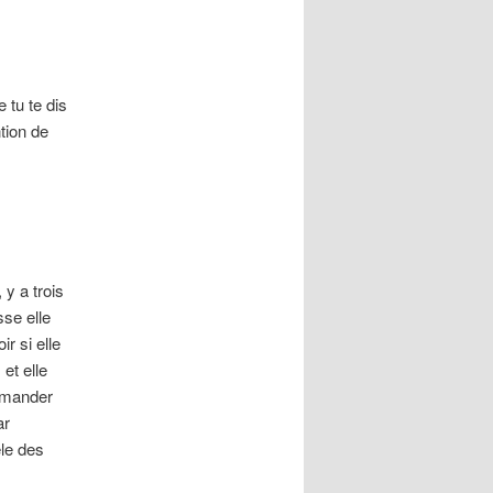
 tu te dis
ntion de
 y a trois
sse elle
ir si elle
 et elle
demander
ar
èle des