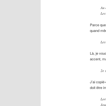
Au 
Les
Parce que l
quand même
Les
Là, je vou
accent, ma
2e 
J’ai copié
doit être 
Lor
Jou