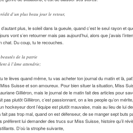
prédit d’un plus beau jour le retour,
d’autant plus, le soleil dans la gueule, quand c’est le seul rayon et que
jours vont s’en retourner mais pas aujourd’hui, alors que j’avais l’inte
 chat. Du coup, tu te recouches.
 beautés de la patrie
lent à l’âme attendrie;
tu te lèves quand même, tu vas acheter ton journal du matin et là, paf,
Miss Suisse et son amoureux. Pour bien situer la situation, Miss Sui
auriane Gilliéron, mais le journal de le matin fait des articles pour savo
it pas plutôt Gillièron, c’est passionnant, on a les people qu’on mérite,
un hockeyeur dont l’équipe est plutôt mauvaise, mais au lieu de lui 
a fait pas trop mal, quand on est défenseur, de se manger sept buts p
ls préfèrent lui demander des trucs sur Miss Suisse, histoire qu’il rév
tillants. D’où la strophe suivante,