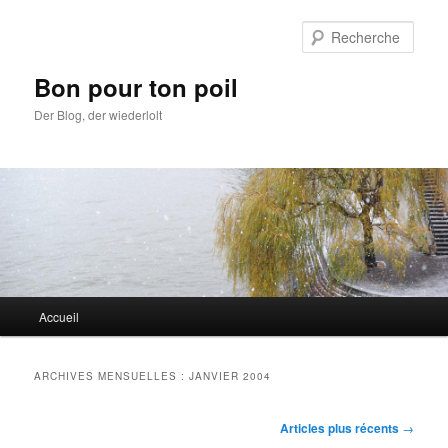
Aller
Aller
au
au
Rech
contenu
contenu
principal
secondaire
Bon pour ton poil
Der Blog, der wiederlolt
Menu
Accueil
principal
ARCHIVES MENSUELLES :
JANVIER 2004
Navigation
Articles plus récents
→
des