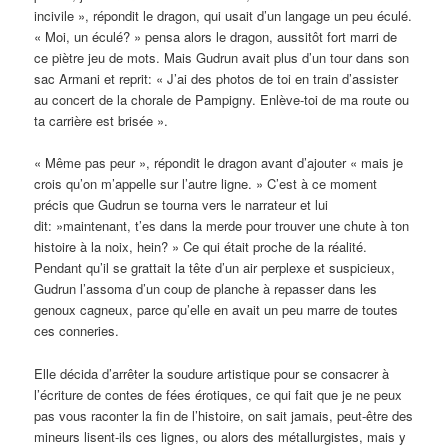
incivile », répondit le dragon, qui usait d’un langage un peu éculé.
« Moi, un éculé? » pensa alors le dragon, aussitôt fort marri de
ce piètre jeu de mots. Mais Gudrun avait plus d’un tour dans son
sac Armani et reprit: « J’ai des photos de toi en train d’assister
au concert de la chorale de Pampigny. Enlève-toi de ma route ou
ta carrière est brisée ».
« Même pas peur », répondit le dragon avant d’ajouter « mais je
crois qu’on m’appelle sur l’autre ligne. » C’est à ce moment
précis que Gudrun se tourna vers le narrateur et lui
dit: »maintenant, t’es dans la merde pour trouver une chute à ton
histoire à la noix, hein? » Ce qui était proche de la réalité.
Pendant qu’il se grattait la tête d’un air perplexe et suspicieux,
Gudrun l’assoma d’un coup de planche à repasser dans les
genoux cagneux, parce qu’elle en avait un peu marre de toutes
ces conneries.
Elle décida d’arrêter la soudure artistique pour se consacrer à
l’écriture de contes de fées érotiques, ce qui fait que je ne peux
pas vous raconter la fin de l’histoire, on sait jamais, peut-être des
mineurs lisent-ils ces lignes, ou alors des métallurgistes, mais y