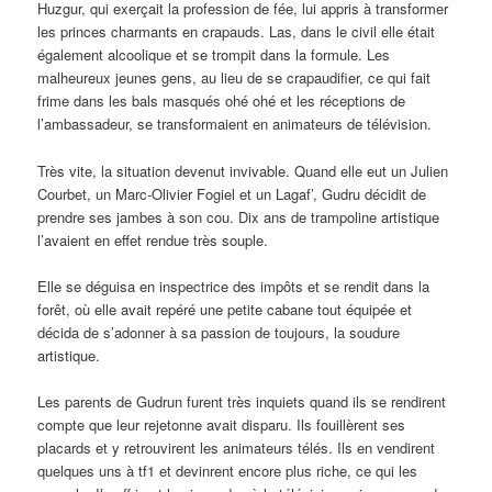
Huzgur, qui exerçait la profession de fée, lui appris à transformer
les princes charmants en crapauds. Las, dans le civil elle était
également alcoolique et se trompit dans la formule. Les
malheureux jeunes gens, au lieu de se crapaudifier, ce qui fait
frime dans les bals masqués ohé ohé et les réceptions de
l’ambassadeur, se transformaient en animateurs de télévision.
Très vite, la situation devenut invivable. Quand elle eut un Julien
Courbet, un Marc-Olivier Fogiel et un Lagaf’, Gudru décidit de
prendre ses jambes à son cou. Dix ans de trampoline artistique
l’avaient en effet rendue très souple.
Elle se déguisa en inspectrice des impôts et se rendit dans la
forêt, où elle avait repéré une petite cabane tout équipée et
décida de s’adonner à sa passion de toujours, la soudure
artistique.
Les parents de Gudrun furent très inquiets quand ils se rendirent
compte que leur rejetonne avait disparu. Ils fouillèrent ses
placards et y retrouvirent les animateurs télés. Ils en vendirent
quelques uns à tf1 et devinrent encore plus riche, ce qui les