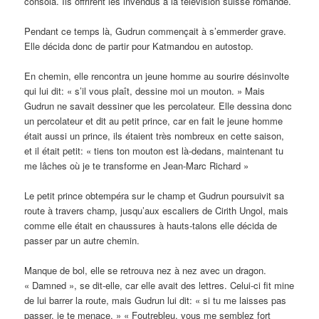
consola. Ils offrirent les invendus à la télévision suisse romande.
Pendant ce temps là, Gudrun commençait à s’emmerder grave.
Elle décida donc de partir pour Katmandou en autostop.
En chemin, elle rencontra un jeune homme au sourire désinvolte
qui lui dit: « s’il vous plaît, dessine moi un mouton. » Mais
Gudrun ne savait dessiner que les percolateur. Elle dessina donc
un percolateur et dit au petit prince, car en fait le jeune homme
était aussi un prince, ils étaient très nombreux en cette saison,
et il était petit: « tiens ton mouton est là-dedans, maintenant tu
me lâches où je te transforme en Jean-Marc Richard »
Le petit prince obtempéra sur le champ et Gudrun poursuivit sa
route à travers champ, jusqu’aux escaliers de Cirith Ungol, mais
comme elle était en chaussures à hauts-talons elle décida de
passer par un autre chemin.
Manque de bol, elle se retrouva nez à nez avec un dragon.
« Damned », se dit-elle, car elle avait des lettres. Celui-ci fit mine
de lui barrer la route, mais Gudrun lui dit: « si tu me laisses pas
passer, je te menace. » « Foutrebleu, vous me semblez fort