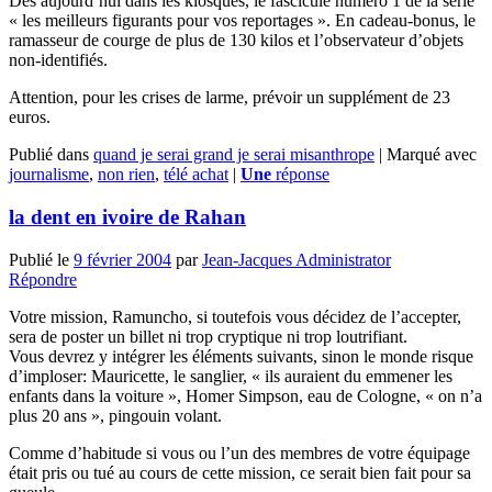
Dès aujourd’hui dans les kiosques, le fascicule numéro 1 de la série
« les meilleurs figurants pour vos reportages ». En cadeau-bonus, le
ramasseur de courge de plus de 130 kilos et l’observateur d’objets
non-identifiés.
Attention, pour les crises de larme, prévoir un supplément de 23
euros.
Publié dans
quand je serai grand je serai misanthrope
|
Marqué avec
journalisme
,
non rien
,
télé achat
|
Une
réponse
la dent en ivoire de Rahan
Publié le
9 février 2004
par
Jean-Jacques Administrator
Répondre
Votre mission, Ramuncho, si toutefois vous décidez de l’accepter,
sera de poster un billet ni trop cryptique ni trop loutrifiant.
Vous devrez y intégrer les éléments suivants, sinon le monde risque
d’imploser: Mauricette, le sanglier, « ils auraient du emmener les
enfants dans la voiture », Homer Simpson, eau de Cologne, « on n’a
plus 20 ans », pingouin volant.
Comme d’habitude si vous ou l’un des membres de votre équipage
était pris ou tué au cours de cette mission, ce serait bien fait pour sa