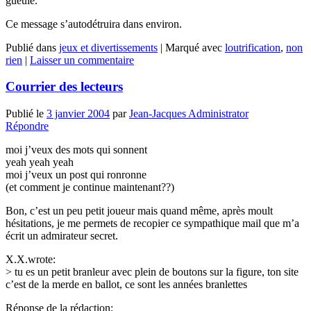
gueule.
Ce message s’autodétruira dans environ.
Publié dans
jeux et divertissements
|
Marqué avec
loutrification
,
non
rien
|
Laisser un commentaire
Courrier des lecteurs
Publié le
3 janvier 2004
par
Jean-Jacques Administrator
Répondre
moi j’veux des mots qui sonnent
yeah yeah yeah
moi j’veux un post qui ronronne
(et comment je continue maintenant??)
Bon, c’est un peu petit joueur mais quand même, après moult
hésitations, je me permets de recopier ce sympathique mail que m’a
écrit un admirateur secret.
X.X.wrote:
> tu es un petit branleur avec plein de boutons sur la figure, ton site
c’est de la merde en ballot, ce sont les années branlettes
Réponse de la rédaction: