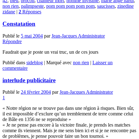
42
,
bleu
,
brocoli
,
chanteur mort
,
homme invisible
,
marie ange nardi
,
non rien
,
palimpseste
,
pom pom pom pom pom
,
saucisses
,
zinedine
zidane
|
2
Réponses
Constatation
Publié le
5 mai 2004
par
Jean-Jacques Administrator
Répondre
Faudrait que je poste un vrai truc, un de ces jours
Publié dans
sideblog
|
Marqué avec
non rien
|
Laisser un
commentaire
interlude publicitaire
Publié le
24 février 2004
par
Jean-Jacques Administrator
1
« Notre région ne se trouve pas dans une région à risques. Bien sûr,
il est impossible d’exclure qu’un tremblement de terre comme celui
de Bâle en 1356 ne se reproduise »
« Je ne pense pas encore à la victoire finale, je prends les matches
comme ils viennent. Mais je me sens bien ici et si je ne rencontre pas
de problèmes, je pense pouvoir faire un bon tournoi. »