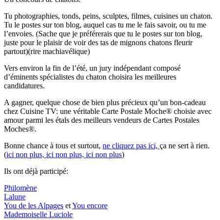
Tu photographies, tonds, peins, sculptes, filmes, cuisines un chaton.
Tu le postes sur ton blog, auquel cas tu me le fais savoir, ou tu me
l’envoies. (Sache que je préférerais que tu le postes sur ton blog,
juste pour le plaisir de voir des tas de mignons chatons fleurir
partout)(rire machiavélique)
Vers environ la fin de l’été, un jury indépendant composé
d’éminents spécialistes du chaton choisira les meilleures
candidatures.
A gagner, quelque chose de bien plus précieux qu’un bon-cadeau
chez Cuisine TV: une véritable Carte Postale Moche® choisie avec
amour parmi les étals des meilleurs vendeurs de Cartes Postales
Moches®.
Bonne chance à tous et surtout,
ne cliquez pas ici,
ça ne sert à rien.
(
ici non plus,
ici non plus,
ici non plus
)
Ils ont déjà participé:
Philomène
Lalune
You de les Alpages
et
You encore
Mademoiselle Luciole