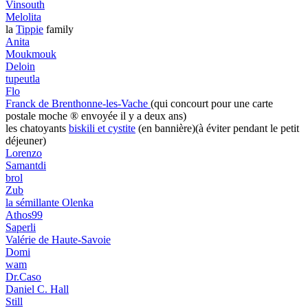
Vinsouth
Melolita
la
Tippie
family
Anita
Moukmouk
Deloin
tupeutla
Flo
Franck de Brenthonne-les-Vache
(qui concourt pour une carte
postale moche ® envoyée il y a deux ans)
les chatoyants
biskili et cystite
(en bannière)(à éviter pendant le petit
déjeuner)
Lorenzo
Samantdi
brol
Zub
la sémillante Olenka
Athos99
Saperli
Valérie de Haute-Savoie
Domi
wam
Dr.Caso
Daniel C. Hall
Still