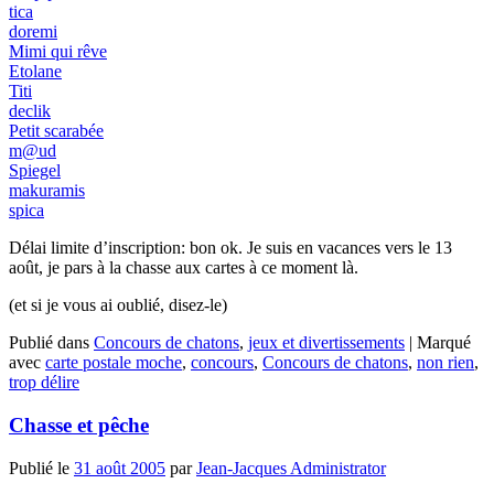
tica
doremi
Mimi qui rêve
Etolane
Titi
declik
Petit scarabée
m@ud
Spiegel
makuramis
spica
Délai limite d’inscription: bon ok. Je suis en vacances vers le 13
août, je pars à la chasse aux cartes à ce moment là.
(et si je vous ai oublié, disez-le)
Publié dans
Concours de chatons
,
jeux et divertissements
|
Marqué
avec
carte postale moche
,
concours
,
Concours de chatons
,
non rien
,
trop délire
Chasse et pêche
Publié le
31 août 2005
par
Jean-Jacques Administrator