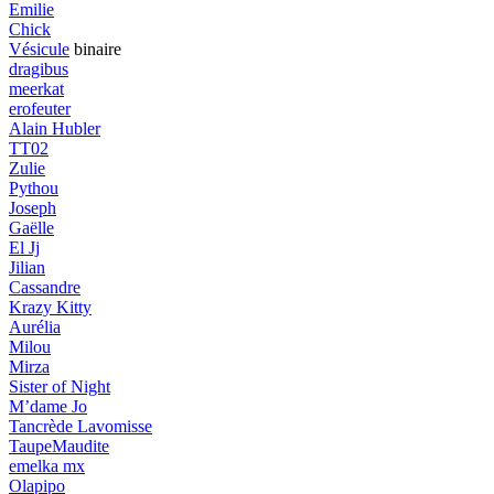
Emilie
Chick
Vésicule
binaire
dragibus
meerkat
erofeuter
Alain Hubler
TT02
Zulie
Pythou
Joseph
Gaëlle
El Jj
Jilian
Cassandre
Krazy Kitty
Aurélia
Milou
Mirza
Sister of Night
M’dame Jo
Tancrède Lavomisse
TaupeMaudite
emelka mx
Olapipo