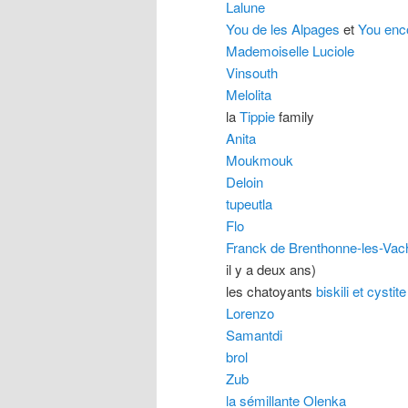
Lalune
You de les Alpages
et
You enc
Mademoiselle Luciole
Vinsouth
Melolita
la
Tippie
family
Anita
Moukmouk
Deloin
tupeutla
Flo
Franck de Brenthonne-les-Va
il y a deux ans)
les chatoyants
biskili et cystite
Lorenzo
Samantdi
brol
Zub
la sémillante Olenka