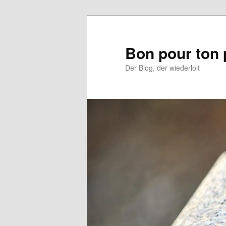
Aller
Aller
au
au
contenu
contenu
Bon pour ton 
principal
secondaire
Der Blog, der wiederlolt