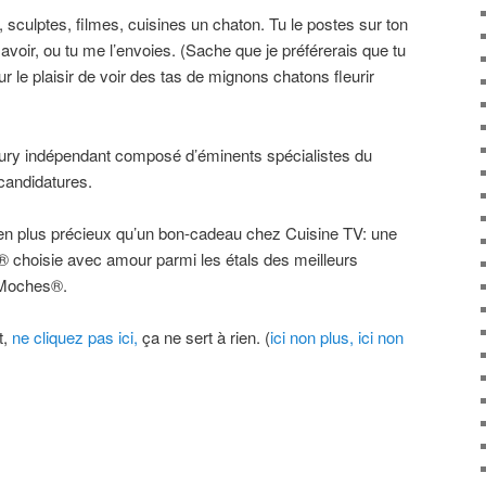
 sculptes, filmes, cuisines un chaton. Tu le postes sur ton
savoir, ou tu me l’envoies. (Sache que je préférerais que tu
ur le plaisir de voir des tas de mignons chatons fleurir
un jury indépendant composé d’éminents spécialistes du
 candidatures.
en plus précieux qu’un bon-cadeau chez Cuisine TV: une
® choisie avec amour parmi les étals des meilleurs
 Moches®.
t,
ne cliquez pas ici,
ça ne sert à rien. (
ici non plus,
ici non