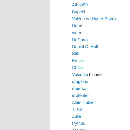
Athos99
Saperli
Valérie de Haute-Savoie
Domi
wam
Dr.Caso
Daniel C. Hall
Still
Emilie
Chick
Vésicule
binaire
dragibus
meerkat
erofeuter
Alain Hubler
TT02
Zulie
Pythou
Joseph