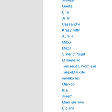
Gaëlle
El Jj
Jilian
Cassandre
Krazy Kitty
Aurélia
Milou
Mirza
Sister of Night
M’dame Jo
Tancrède Lavomisse
TaupeMaudite
emelka mx
Olapipo
tica
doremi
Mimi qui rêve
Etolane