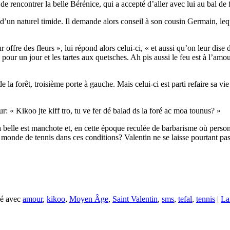
e rencontrer la belle Bérénice, qui a accepté d’aller avec lui au bal de 
t d’un naturel timide. Il demande alors conseil à son cousin Germain, leq
 offre des fleurs », lui répond alors celui-ci, « et aussi qu’on leur dise
our un jour et les tartes aux quetsches. Ah pis aussi le feu est à l’amour 
de la forêt, troisième porte à gauche. Mais celui-ci est parti refaire sa
« Kikoo jte kiff tro, tu ve fer dé balad ds la foré ac moa tounus? »
la belle est manchote et, en cette époque reculée de barbarisme où perso
monde de tennis dans ces conditions? Valentin ne se laisse pourtant pas 
é avec
amour
,
kikoo
,
Moyen Âge
,
Saint Valentin
,
sms
,
tefal
,
tennis
|
La