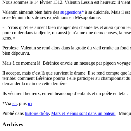
Nous sommes le 14 février 1312. Valentin Lessin est heureux: il vient d
Valentin aimerait bien faire des
suggestions*
à sa dulcinée. Mais il es
sexe féminin lors de ses expéditions en Mésopotamie.
« J’crois qu’elles aiment bien manger des chandelles et aussi qu’on leur
pour couler dans ta djeule, ou aussi je n’aime que deux choses, la rose p
gens. »
Perplexe, Valentin se rend alors dans la grotte du vieil ermite au fond 
bien dépourvu.
Mais à ce moment là, Bérénice envoie un message par pigeon voyageur: 
Il accepte, mais c’est là que survient le drame. Il se rend compte que 
terrible: comment Bérénice pourra-t-elle participer au championnat du 
demander la main de cette dernière.
Ils vécurent heureux, eurent beaucoup d’enfants et un poêle en tefal.
*Via
ici
, puis
ici
Publié dans
histoire drôle
,
Mars et Vénus sont dans un bateau
|
Marqu
Archives