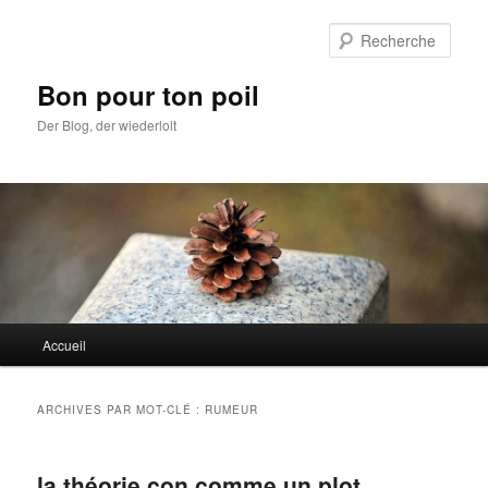
Aller
Aller
au
au
Rech
contenu
contenu
principal
secondaire
Bon pour ton poil
Der Blog, der wiederlolt
Menu
Accueil
principal
ARCHIVES PAR MOT-CLÉ :
RUMEUR
la théorie con comme un plot