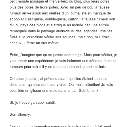
petit monde magique et merveilleux du blog, plus leurs potes,
plus des potes de leurs potes. Avec un peu de bol, la fausse
rumeur arrive jusqu’aux oreilles d’un journaliste en manque de
scoop et c’est quine, double-quine, carton, la fausse rumeur sort
du joli pays des blogs et s’attaque au monde, fait une entrée
remarquée dans le paysage audiovisuel des légendes urbaines.
Sauf si le journaliste vérifie ses sources, mais bon, si il était
sérieux, il ferait un vrai métier.
Enfin, j’imagine que ça se passe comme ça. Mais pour vérifier, je
vais tenter une expérience: je vais balancer une série de fausses
rumeurs pour voir s’il y en a une qui devient grande et forte.
Oui alors je sais, j’ai prévenu avant qu’elles étaient fausses,
donc c’est qu’elles sont pas vraies. Oui mais attention! Je vais
peut-être en glisser une vraie dans le tas. Subtil, non?
Si, je trouve ça super subtil.
Bon allons-y.
Non en fait, je temporise parce que je sais pas tout à fait quoi