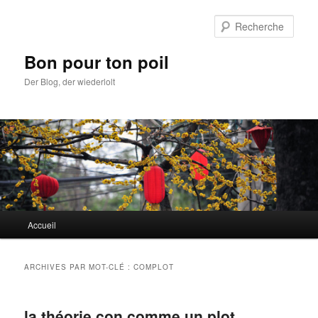
Aller
Aller
au
au
Rech
contenu
contenu
principal
secondaire
Bon pour ton poil
Der Blog, der wiederlolt
Menu
Accueil
principal
ARCHIVES PAR MOT-CLÉ :
COMPLOT
la théorie con comme un plot