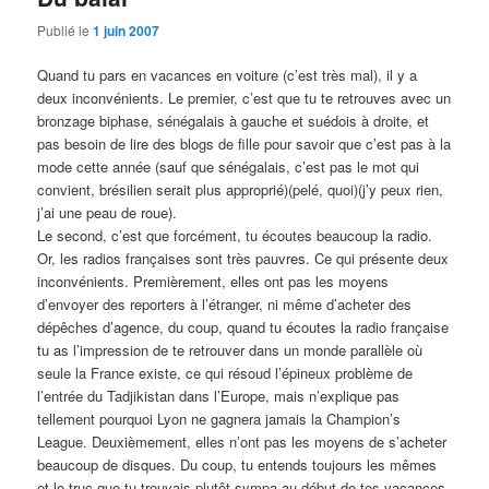
Publié le
1 juin 2007
Quand tu pars en vacances en voiture (c’est très mal), il y a
deux inconvénients. Le premier, c’est que tu te retrouves avec un
bronzage biphase, sénégalais à gauche et suédois à droite, et
pas besoin de lire des blogs de fille pour savoir que c’est pas à la
mode cette année (sauf que sénégalais, c’est pas le mot qui
convient, brésilien serait plus approprié)(pelé, quoi)(j’y peux rien,
j’ai une peau de roue).
Le second, c’est que forcément, tu écoutes beaucoup la radio.
Or, les radios françaises sont très pauvres. Ce qui présente deux
inconvénients. Premièrement, elles ont pas les moyens
d’envoyer des reporters à l’étranger, ni même d’acheter des
dépêches d’agence, du coup, quand tu écoutes la radio française
tu as l’impression de te retrouver dans un monde parallèle où
seule la France existe, ce qui résoud l’épineux problème de
l’entrée du Tadjikistan dans l’Europe, mais n’explique pas
tellement pourquoi Lyon ne gagnera jamais la Champion’s
League. Deuxièmement, elles n’ont pas les moyens de s’acheter
beaucoup de disques. Du coup, tu entends toujours les mêmes
et le truc que tu trouvais plutôt sympa au début de tes vacances