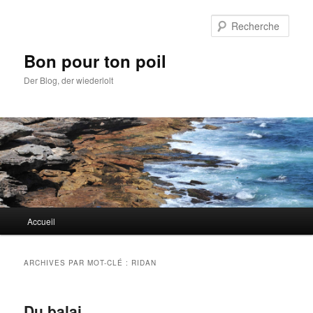
Aller
Aller
au
au
Rech
contenu
contenu
principal
secondaire
Bon pour ton poil
Der Blog, der wiederlolt
Menu
Accueil
principal
ARCHIVES PAR MOT-CLÉ :
RIDAN
Du balai