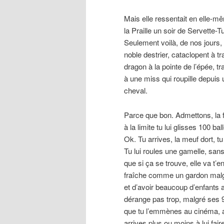
Mais elle ressentait en elle-m
la Praille un soir de Servette-
Seulement voilà, de nos jours,
noble destrier, cataclopent à t
dragon à la pointe de l’épée, 
à une miss qui roupille depuis
cheval.
Parce que bon. Admettons, la fil
à la limite tu lui glisses 100 b
Ok. Tu arrives, la meuf dort, tu
Tu lui roules une gamelle, san
que si ça se trouve, elle va t’en
fraîche comme un gardon malgr
et d’avoir beaucoup d’enfants a
dérange pas trop, malgré ses 9
que tu l’emmènes au cinéma, ave
arrives plus ou moins à lui fa