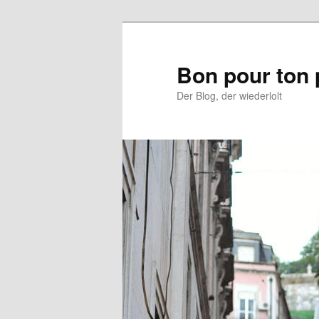
Aller
Aller
au
au
contenu
contenu
Bon pour ton 
principal
secondaire
Der Blog, der wiederlolt