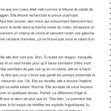
ême que son coeur était vide comme la tribune du stade de
Tuggen. Ella Moore recherchait le prince charmant.
 faut bien avouer, des mecs qui enfourchent fièrement leur
ravers la lande dans la fraîche rosée du matin, terrassent un
traversent un champ de ronce et viennent rouler une galoche
 une centaine d’années, ça se trouve pas sous le sabot d’un
le elle dort cent ans. Bon. Tu butes ton dragon, tranquille,
alles et un oeuf kinder pour qu’il fasse semblant d’être mort.
 fais semblant de pas voir qu’en un siècle, elle en a bavé.
s te dire que vous n’avez pas gardé les poneys ensemble et
 retourner une. Ok. Elle se réveille, elle a encore l’haleine
é sa petite sieste. Normal. Elle accepte de vivre heureux
vec toi quelques temps. Parfait. La différence d’âge la
8 ans et demi de plus que toi. Très bien. La première fois
c le fol espoir de rééditer tes exploits linguistiques, tu
ire comprendre que oui, c’est normal, ces images qui