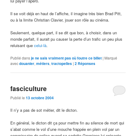
lui payer l’apéro.
Il se voit déjà en haut de l’affiche, il imagine très bien Brad Pitt,
ou à la limite Christian Clavier, jouer son rôle au cinéma.
Seulement, quelque part, il se dit que bon, à choisir, dans un
monde parfait, il aurait pu causer la perte d’un trafic un peu plus
reluisant que
celui-là
.
Publié dans
je ne sais vraiment pas où foutre ce billet
|
Marqué
avec
douanier
,
métiers
,
tractopelles
|
2
Réponses
fasciculture
Publié le
13 octobre 2004
Il n’y a pas de sot métier, dit le dicton.
En général, le dicton dit ça pour mettre fin au silence de mort qui
s’abat comme le vol d’une mouche frappée en plein vol par un
commissaire de police quand sa cadette Gremione lui présente