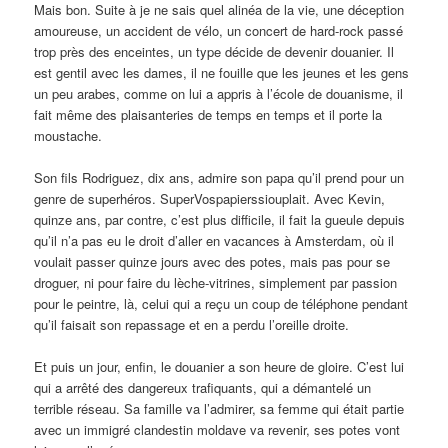
Mais bon. Suite à je ne sais quel alinéa de la vie, une déception
amoureuse, un accident de vélo, un concert de hard-rock passé
trop près des enceintes, un type décide de devenir douanier. Il
est gentil avec les dames, il ne fouille que les jeunes et les gens
un peu arabes, comme on lui a appris à l’école de douanisme, il
fait même des plaisanteries de temps en temps et il porte la
moustache.
Son fils Rodriguez, dix ans, admire son papa qu’il prend pour un
genre de superhéros. SuperVospapierssiouplait. Avec Kevin,
quinze ans, par contre, c’est plus difficile, il fait la gueule depuis
qu’il n’a pas eu le droit d’aller en vacances à Amsterdam, où il
voulait passer quinze jours avec des potes, mais pas pour se
droguer, ni pour faire du lèche-vitrines, simplement par passion
pour le peintre, là, celui qui a reçu un coup de téléphone pendant
qu’il faisait son repassage et en a perdu l’oreille droite.
Et puis un jour, enfin, le douanier a son heure de gloire. C’est lui
qui a arrêté des dangereux trafiquants, qui a démantelé un
terrible réseau. Sa famille va l’admirer, sa femme qui était partie
avec un immigré clandestin moldave va revenir, ses potes vont