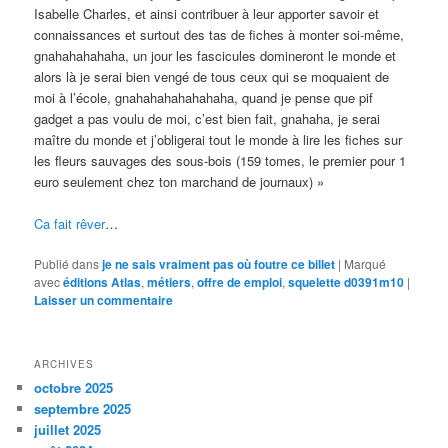
Isabelle Charles, et ainsi contribuer à leur apporter savoir et
connaissances et surtout des tas de fiches à monter soi-même,
gnahahahahaha, un jour les fascicules domineront le monde et
alors là je serai bien vengé de tous ceux qui se moquaient de
moi à l’école, gnahahahahahahaha, quand je pense que pif
gadget a pas voulu de moi, c’est bien fait, gnahaha, je serai
maître du monde et j’obligerai tout le monde à lire les fiches sur
les fleurs sauvages des sous-bois (159 tomes, le premier pour 1
euro seulement chez ton marchand de journaux) »
Ca fait rêver
…
Publié dans
je ne sais vraiment pas où foutre ce billet
|
Marqué
avec
éditions Atlas
,
métiers
,
offre de emploi
,
squelette d0391m10
|
Laisser un commentaire
ARCHIVES
octobre 2025
septembre 2025
juillet 2025