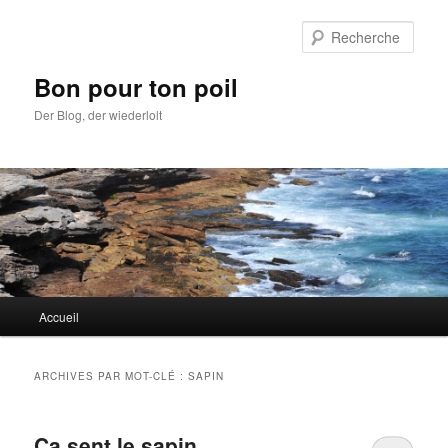
Aller
Aller
au
au
Rech
contenu
contenu
principal
secondaire
Bon pour ton poil
Der Blog, der wiederlolt
Menu
Accueil
principal
ARCHIVES PAR MOT-CLÉ :
SAPIN
Ca sent le sapin