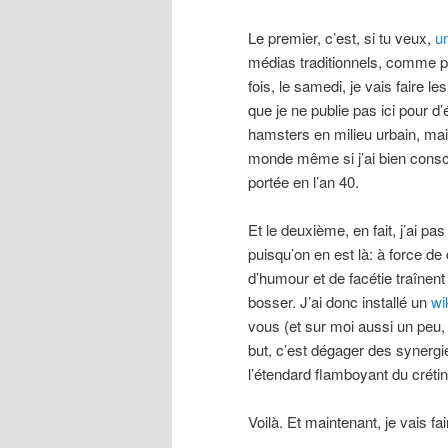
Le premier, c’est, si tu veux,
un
médias traditionnels, comme pa
fois, le samedi, je vais faire 
que je ne publie pas ici pour d’
hamsters en milieu urbain, mais
monde même si j’ai bien consci
portée en l’an 40.
Et le deuxième, en fait, j’ai p
puisqu’on en est là: à force de
d’humour et de facétie traînent 
bosser. J’ai donc installé un
wi
vous (et sur moi aussi un peu, 
but, c’est dégager des synergie
l’étendard flamboyant du crétin
Voilà. Et maintenant, je vais fai