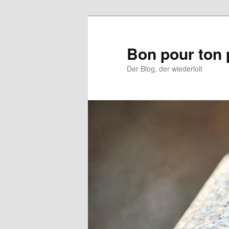
Aller
Aller
au
au
contenu
contenu
Bon pour ton 
principal
secondaire
Der Blog, der wiederlolt