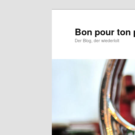
Aller
Aller
au
au
contenu
contenu
Bon pour ton 
principal
secondaire
Der Blog, der wiederlolt