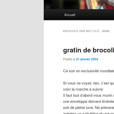
Menu
Accueil
principal
ARCHIVES PAR MOT-CLÉ :
MIME
gratin de brocol
Publié le
31 janvier 2004
Ce soir en exclusivité mondiale
Si vous ne voyez rien, c’est q
voici la marche à suivre:
Il faut tout d’abord vous muni
une enveloppe dûment timbrée. 
soir de pleine lune. Ne prévene
achetez un schubling et une p