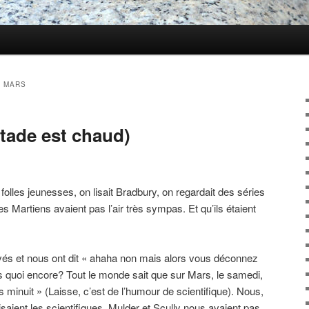
N MARS
 stade est chaud)
olles jeunesses, on lisait Bradbury, on regardait des séries
 les Martiens avaient pas l’air très sympas. Et qu’ils étaient
rivés et nous ont dit « ahaha non mais alors vous déconnez
uis quoi encore? Tout le monde sait que sur Mars, le samedi,
 minuit » (Laisse, c’est de l’humour de scientifique). Nous,
isaient les scientifiques, Mulder et Scully nous avaient pas