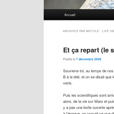
Menu
Accueil
principal
ARCHIVES PAR MOT-CLÉ :
LIFE O
Et ça repart (le
Publié le
7 décembre 2006
Souviens-toi, au temps de nos f
B à la télé, et on se disait que
verts.
Puis les scientifiques sont ar
alors, de la vie sur Mars et p
y a pas une boîte ouverte après
à l’époque, on croyait ce que d