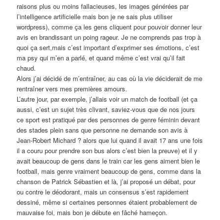
raisons plus ou moins fallacieuses, les images générées par
l’intelligence artificielle mais bon je ne sais plus utiliser
wordpress), comme ça les gens cliquent pour pouvoir donner leur
avis en brandissant un poing rageur. Je ne comprends pas trop à
quoi ça sert,mais c’est important d’exprimer ses émotions, c’est
ma psy qui m’en a parlé, et quand même c’est vrai qu’il fait
chaud.
Alors j’ai décidé de m’entraîner, au cas où la vie déciderait de me
rentraîner vers mes premières amours.
L’autre jour, par exemple, j’allais voir un match de football (et ça
aussi, c’est un sujet très clivant, saviez-vous que de nos jours
ce sport est pratiqué par des personnes de genre féminin devant
des stades plein sans que personne ne demande son avis à
Jean-Robert Michard ? alors que lui quand il avait 17 ans une fois
il a couru pour prendre son bus alors c’est bien la preuve) et il y
avait beaucoup de gens dans le train car les gens aiment bien le
football, mais genre vraiment beaucoup de gens, comme dans la
chanson de Patrick Sébastien et là, j’ai proposé un débat, pour
ou contre le déodorant, mais un consensus s’est rapidement
dessiné, même si certaines personnes étaient probablement de
mauvaise foi, mais bon je débute en fâché hameçon.