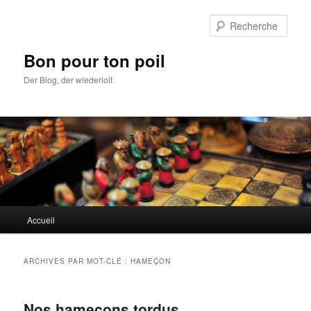
Aller
Aller
au
au
Rech
contenu
contenu
principal
secondaire
Bon pour ton poil
Der Blog, der wiederlolt
Menu
Accueil
principal
ARCHIVES PAR MOT-CLÉ :
HAMEÇON
Nos hameçons tordus