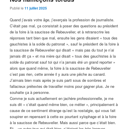
Publié le
11 juillet 2025
Quand j’avais votre âge, j’exerçais la profession de journaliste.
C’était pas mal, ça consistait à poser des questions au président
de la foire à la saucisse de Rebeuvelier, et à retranscrire les
réponses tant bien que mal, ensuite les gens disaient « tous des
gauchistes à la solde du patronat », sauf le président de la foire à
la saucisse de Rebeuvelier qui disait « mais pas du tout je n’ai
jamais dit ça » et ma mère qui disait « tous des gauchistes à la
solde du patronat sauf toi qui n’a jamais été un grand reporter »
alors que quand même, la foire à la saucisse de Rebeuvelier
c’est pas rien, cette année il y aura une pêche au canard.
J’aimais bien mais après je suis parti sous de sombres et
fallacieux prétextes de travailler moins pour gagner plus. Je ne
souhaite ça à personne.
Comme je suis actuellement en jachère professionnelle, je me
suis dit « c’était quand même bien, ce métier », principalement à
cause de ce sentiment étrange qu’est la nostalgie, qui vous fait
soupirer en repensant à cette ex pourtant xylophage et à la foire
à la saucisse de Rebeuvelier. Mais aussi parce que c’était bien.
Et – un autre truc qui était bien, c’étaient les très longues