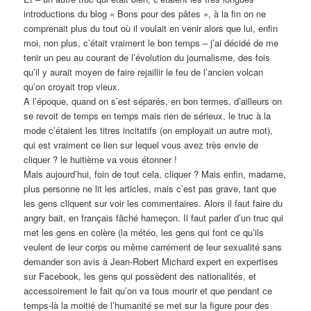
introductions du blog « Bons pour des pâtes », à la fin on ne
comprenait plus du tout où il voulait en venir alors que lui, enfin
moi, non plus, c’était vraiment le bon temps – j’ai décidé de me
tenir un peu au courant de l’évolution du journalisme, des fois
qu’il y aurait moyen de faire rejaillir le feu de l’ancien volcan
qu’on croyait trop vieux.
A l’époque, quand on s’est séparés, en bon termes, d’ailleurs on
se revoit de temps en temps mais rien de sérieux, le truc à la
mode c’étaient les titres incitatifs (on employait un autre mot),
qui est vraiment ce lien sur lequel vous avez très envie de
cliquer ? le huitième va vous étonner !
Mais aujourd’hui, foin de tout cela, cliquer ? Mais enfin, madame,
plus personne ne lit les articles, mais c’est pas grave, tant que
les gens cliquent sur voir les commentaires. Alors il faut faire du
angry bait, en français fâché hameçon. Il faut parler d’un truc qui
met les gens en colère (la météo, les gens qui font ce qu’ils
veulent de leur corps ou même carrément de leur sexualité sans
demander son avis à Jean-Robert Michard expert en expertises
sur Facebook, les gens qui possèdent des nationalités, et
accessoirement le fait qu’on va tous mourir et que pendant ce
temps-là la moitié de l’humanité se met sur la figure pour des