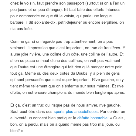
chez le voisin, faut prendre son passeport (surtout si on a l’air un
peu jeune et un peu étranger). Et faut faire des efforts intenses
pour comprendre ce que dit le voisin, qui parle une langue
barbare: il dit soixante-dix, petit-déjeuner ou encore serpillère, on
n’a pas idée.
Comme ça, si on regarde pas trop attentivement, on a pas
vraiment l’impression que c’est important, ce truc de frontières. Y
a une jolie rivière, une colline d’un côté, une colline de l’autre. Et
si on se place en haut d’une des collines, on voit pas vraiment
que l’autre est une étrangère qui fait rien qu’à manger notre pain,
tout ça. Même si, des deux côtés du Doubs, y a plein de gens
qui sont persuadés que c’est super important. Rive gauche, on y
tient même tellement que on s’enferme sur nous mêmes. Et rive
droite, on est encore champions du monde bien longtemps après.
Et ça, c’est un truc qui risque pas de nous arriver, rive gauche.
Sauf peut-être dans des
sports plus anecdotiques
. Par contre, on
a inventé un concept bien pratique: la
défaite honorable
: « Ouais,
bon, on a perdu, mais on a quand même pas trop mal joué, ou
bien? »