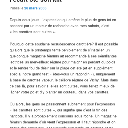
Publié le
28 mars 2006
Depuis deux jours, l’expression qui amène le plus de gens ici en
passant par un moteur de recherche avec mes sabots, c’est
« les carottes sont cuites ».
Pourquoi cette soudaine recrudescence carottière? Il est possible
qu’alors que le printemps tente péniblement de s’installer, un
quelconque magazine féminin ait recommandé à ses sémillantes
lectrices un merveilleux régime pour maigrir en perdant du poids
et le rendre fou de désir sur la plage cet été (et en supplément
spécial notre grand test « êtes-vous un ragondin »), uniquement
à base de carottes vapeur, le célèbre régime de Vichy. Mais dans
ce cas là, pour savoir si elles sont cuites, vous feriez mieux de
lâcher votre pc et d’y planter un couteau, dans vos carottes.
Ou alors, les gens se passionnent subitement pour l’expression
« les carottes sont cuites », qui signifie que c’est la fin des
haricots. Il y a probablement concours sous roche. Un magazine
féminin demande d’où vient l’expression et il faut répondre et on
gagne des super prix, par exemple son poids en carottes et ne