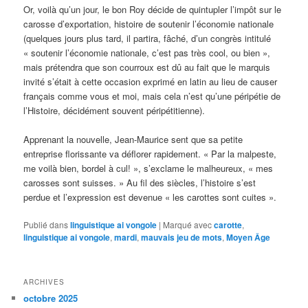
Or, voilà qu’un jour, le bon Roy décide de quintupler l’impôt sur le
carosse d’exportation, histoire de soutenir l’économie nationale
(quelques jours plus tard, il partira, fâché, d’un congrès intitulé
« soutenir l’économie nationale, c’est pas très cool, ou bien »,
mais prétendra que son courroux est dû au fait que le marquis
invité s’était à cette occasion exprimé en latin au lieu de causer
français comme vous et moi, mais cela n’est qu’une péripétie de
l’Histoire, décidément souvent péripétitienne).
Apprenant la nouvelle, Jean-Maurice sent que sa petite
entreprise florissante va déflorer rapidement. « Par la malpeste,
me voilà bien, bordel à cul! », s’exclame le malheureux, « mes
carosses sont suisses. » Au fil des siècles, l’histoire s’est
perdue et l’expression est devenue « les carottes sont cuites ».
Publié dans
linguistique ai vongole
|
Marqué avec
carotte
,
linguistique ai vongole
,
mardi
,
mauvais jeu de mots
,
Moyen Âge
ARCHIVES
octobre 2025