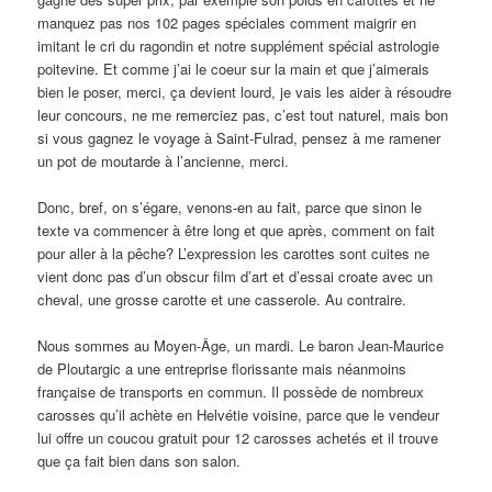
manquez pas nos 102 pages spéciales comment maigrir en
imitant le cri du ragondin et notre supplément spécial astrologie
poitevine. Et comme j’ai le coeur sur la main et que j’aimerais
bien le poser, merci, ça devient lourd, je vais les aider à résoudre
leur concours, ne me remerciez pas, c’est tout naturel, mais bon
si vous gagnez le voyage à Saint-Fulrad, pensez à me ramener
un pot de moutarde à l’ancienne, merci.
Donc, bref, on s’égare, venons-en au fait, parce que sinon le
texte va commencer à être long et que après, comment on fait
pour aller à la pêche? L’expression les carottes sont cuites ne
vient donc pas d’un obscur film d’art et d’essai croate avec un
cheval, une grosse carotte et une casserole. Au contraire.
Nous sommes au Moyen-Âge, un mardi. Le baron Jean-Maurice
de Ploutargic a une entreprise florissante mais néanmoins
française de transports en commun. Il possède de nombreux
carosses qu’il achète en Helvétie voisine, parce que le vendeur
lui offre un coucou gratuit pour 12 carosses achetés et il trouve
que ça fait bien dans son salon.