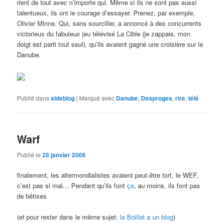
rient de tout avec n’importe qui. Même si ils ne sont pas aussi
talentueux, ils ont le courage d’essayer. Prenez, par exemple,
Olivier Minne. Qui, sans sourciller, a annoncé à des concurrents
victorieux du fabuleux jeu télévisé La Cible (je zappais, mon
doigt est parti tout seul), qu’ils avaient gagné une croisière sur le
Danube.
Publié dans
sideblog
|
Marqué avec
Danube
,
Desproges
,
rire
,
télé
Warf
Publié le
28 janvier 2006
finalement, les altermondialistes avaient peut-être tort, le WEF,
c’est pas si mal… Pendant qu’ils font
ça
, au moins, ils font pas
de bêtises
(et pour rester dans le même sujet:
la Boillat a un blog
)