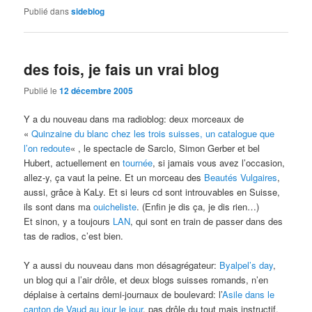
Publié dans
sideblog
des fois, je fais un vrai blog
Publié le
12 décembre 2005
Y a du nouveau dans ma radioblog: deux morceaux de
«
Quinzaine du blanc chez les trois suisses, un catalogue que
l’on redoute
« , le spectacle de Sarclo, Simon Gerber et bel
Hubert, actuellement en
tournée
, si jamais vous avez l’occasion,
allez-y, ça vaut la peine. Et un morceau des
Beautés Vulgaires
,
aussi, grâce à KaLy. Et si leurs cd sont introuvables en Suisse,
ils sont dans ma
ouicheliste
. (Enfin je dis ça, je dis rien…)
Et sinon, y a toujours
LAN
, qui sont en train de passer dans des
tas de radios, c’est bien.
Y a aussi du nouveau dans mon désagrégateur:
Byalpel’s day
,
un blog qui a l’air drôle, et deux blogs suisses romands, n’en
déplaise à certains demi-journaux de boulevard: l’
Asile dans le
canton de Vaud au jour le jour
, pas drôle du tout mais instructif,