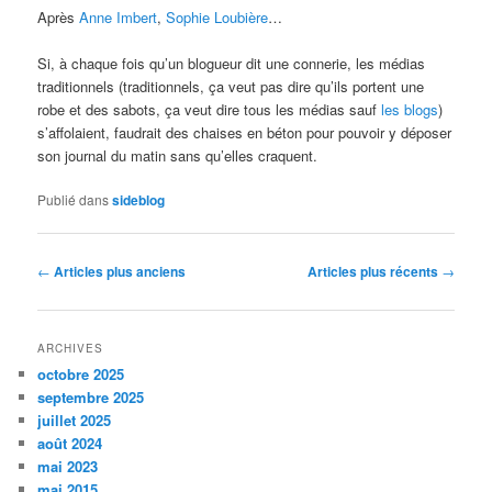
Après
Anne Imbert
,
Sophie Loubière
…
Si, à chaque fois qu’un blogueur dit une connerie, les médias
traditionnels (traditionnels, ça veut pas dire qu’ils portent une
robe et des sabots, ça veut dire tous les médias sauf
les blogs
)
s’affolaient, faudrait des chaises en béton pour pouvoir y déposer
son journal du matin sans qu’elles craquent.
Publié dans
sideblog
Navigation
←
Articles plus anciens
Articles plus récents
→
des
articles
ARCHIVES
octobre 2025
septembre 2025
juillet 2025
août 2024
mai 2023
mai 2015