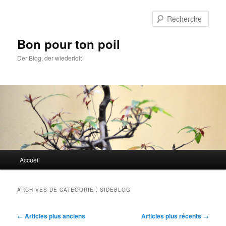
Aller
Aller
au
au
Rech
contenu
contenu
principal
secondaire
Bon pour ton poil
Der Blog, der wiederlolt
Menu
Accueil
principal
ARCHIVES DE CATÉGORIE :
SIDEBLOG
Navigation
←
Articles plus anciens
Articles plus récents
→
des