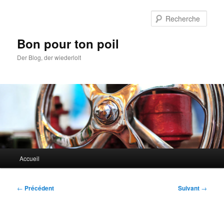
Aller
au
Rech
contenu
principal
Bon pour ton poil
Der Blog, der wiederlolt
Menu
Accueil
principal
Navigation
←
Précédent
Suivant
→
des
articles