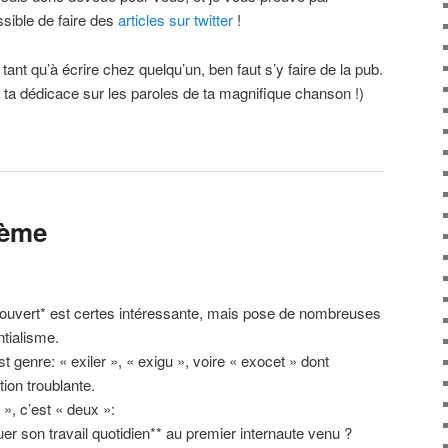
ssible de faire des
articles sur twitter
!
tant qu’à écrire chez quelqu’un, ben faut s’y faire de la pub.
ta dédicace sur les paroles de ta magnifique chanson !)
lème
og ouvert* est certes intéressante, mais pose de nombreuses
ntialisme.
est genre: « exiler », « exigu », voire « exocet » dont
tion troublante.
», c’est « deux »:
er son travail quotidien** au premier internaute venu ?