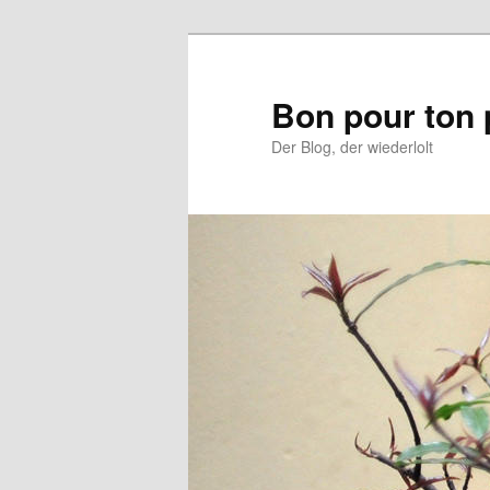
Aller
Aller
au
au
contenu
contenu
Bon pour ton 
principal
secondaire
Der Blog, der wiederlolt