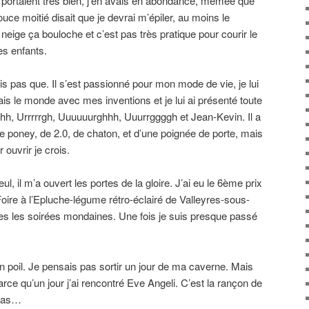
e portaient très bien, j’en avais en abondance, mêmee que
ce moitié disait que je devrai m’épiler, au moins le
neige ça bouloche et c’est pas très pratique pour courir le
s enfants.
ais pas que. Il s’est passionné pour mon mode de vie, je lui
s le monde avec mes inventions et je lui ai présenté toute
hhhh, Urrrrrgh, Uuuuuurghhh, Uuurrggggh et Jean-Kevin. Il a
 de poney, de 2.0, de chaton, et d’une poignée de porte, mais
 ouvrir je crois.
, il m’a ouvert les portes de la gloire. J’ai eu le 6ème prix
Foire à l’Epluche-légume rétro-éclairé de Valleyres-sous-
tes les soirées mondaines. Une fois je suis presque passé
n poil. Je pensais pas sortir un jour de ma caverne. Mais
arce qu’un jour j’ai rencontré Eve Angeli. C’est la rançon de
 pas…