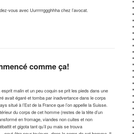
rendez-vous avec Uurrrrrggghhha chez l’avocat.
ommencé comme ça!
esprit malin et un peu coquin se prit les pieds dans une
ré avait égaré et tomba par inadvertance dans le corps
s situé à l’Est de la France que l’on appelle la Suisse.
intérieur du corps de cet homme (restes de la tête d’un
transformé en fromage, viandes non cuites et non
ébattit et gigota tant qu’il pu mais se trouva
peut-être pour toujours- dans le corps de cet homme. Il