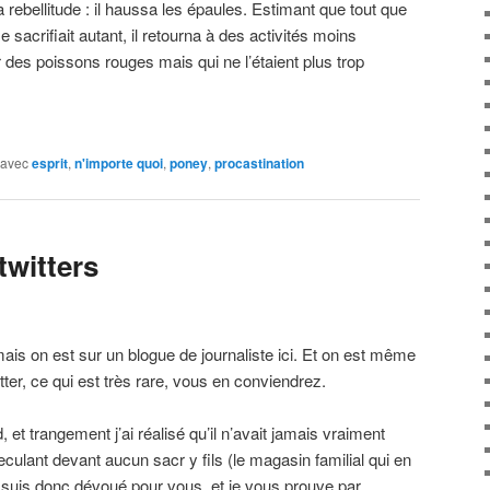
a rebellitude : il haussa les épaules. Estimant que tout que
e sacrifiait autant, il retourna à des activités moins
 des poissons rouges mais qui ne l’étaient plus trop
 avec
esprit
,
n'importe quoi
,
poney
,
procastination
twitters
ais on est sur un blogue de journaliste ici. Et on est même
itter, ce qui est très rare, vous en conviendrez.
, et trangement j’ai réalisé qu’il n’avait jamais vraiment
 reculant devant aucun sacr y fils (le magasin familial qui en
e suis donc dévoué pour vous, et je vous prouve par