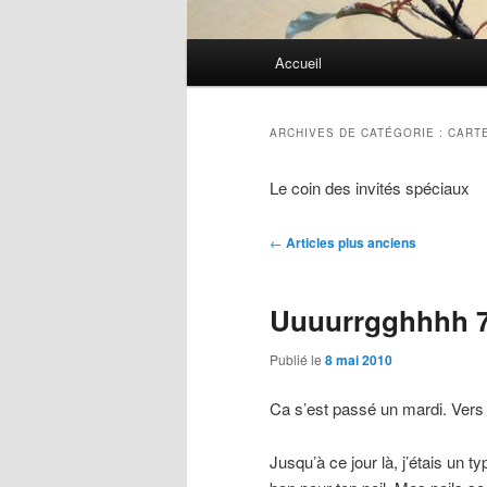
Menu
Accueil
principal
ARCHIVES DE CATÉGORIE :
CART
Le coin des invités spéciaux
Navigation
←
Articles plus anciens
des
articles
Uuuurrgghhhh 
Publié le
8 mai 2010
Ca s’est passé un mardi. Vers 
Jusqu’à ce jour là, j’étais un ty