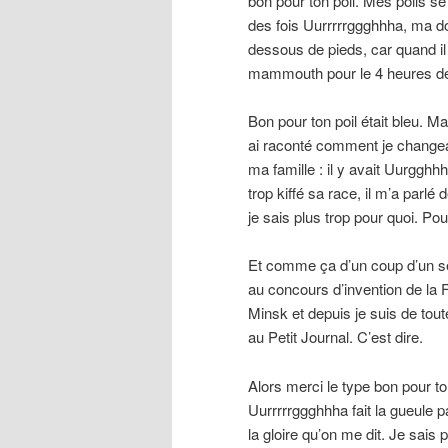
bon pour ton poil. Mes poils s
des fois Uurrrrrggghhha, ma dou
dessous de pieds, car quand il 
mammouth pour le 4 heures de
Bon pour ton poil était bleu. M
ai raconté comment je changeai
ma famille : il y avait Uurggh
trop kiffé sa race, il m’a parlé
je sais plus trop pour quoi. Pour
Et comme ça d’un coup d’un seul
au concours d’invention de la 
Minsk et depuis je suis de tou
au Petit Journal. C’est dire.
Alors merci le type bon pour to
Uurrrrrggghhha fait la gueule p
la gloire qu’on me dit. Je sais