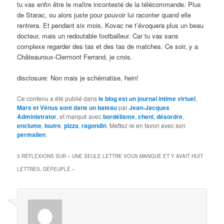
tu vas enfin être le maître incontesté de la télécommande. Plus
de Starac, ou alors juste pour pouvoir lui raconter quand elle
rentrera. Et pendant six mois, Kovac ne t’évoquera plus un beau
docteur, mais un redoutable footballeur. Car tu vas sans
complexe regarder des tas et des tas de matches. Ce soir, y a
Châteauroux-Clermont Ferrand, je crois.
disclosure: Non mais je schématise, hein!
Ce contenu a été publié dans
le blog est un journal intime virtuel
,
Mars et Vénus sont dans un bateau
par
Jean-Jacques
Administrator
, et marqué avec
bordélisme
,
cheni
,
désordre
,
enclume
,
loutre
,
pizza
,
ragondin
. Mettez-le en favori avec son
permalien
.
3 RÉFLEXIONS SUR «
UNE SEULE LETTRE VOUS MANQUE ET Y AVAIT HUIT
LETTRES, DÉPEUPLÉ
»