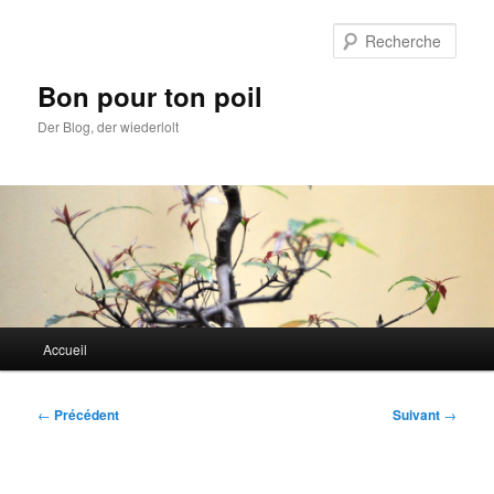
Aller
au
Rech
contenu
principal
Bon pour ton poil
Der Blog, der wiederlolt
Menu
Accueil
principal
Navigation
←
Précédent
Suivant
→
des
articles