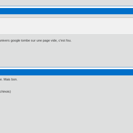
univers google tombe sur une page vide, c'est fou.
ue. Mais bon.
chinois)