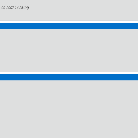
4-09-2007 14:28:14)