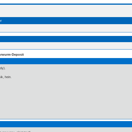
er
rwurm-Deposit
ly).
k, hein.