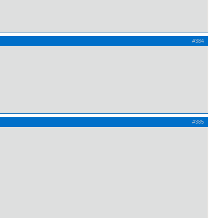
#384
#385