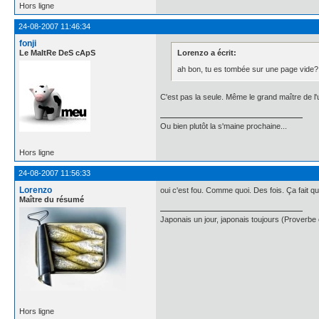
Hors ligne
24-08-2007 11:46:34
fonji
Le MaItRe DeS cApS
Lorenzo a écrit:
ah bon, tu es tombée sur une page vide?
C'est pas la seule. Même le grand maître de l'
Ou bien plutôt la s'maine prochaine...
Hors ligne
24-08-2007 11:56:33
Lorenzo
oui c'est fou. Comme quoi. Des fois. Ça fait q
Maître du résumé
Japonais un jour, japonais toujours (Proverbe 
Hors ligne