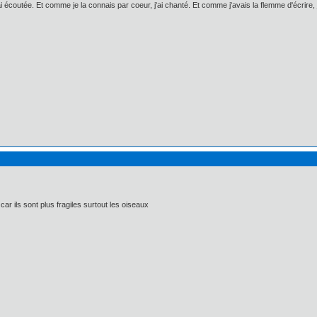
i écoutée. Et comme je la connais par coeur, j'ai chanté. Et comme j'avais la flemme d'écrire, j'
car ils sont plus fragiles surtout les oiseaux