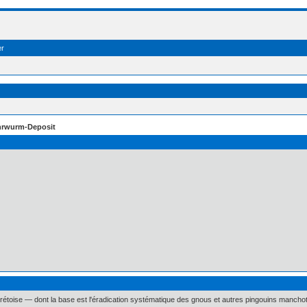
er
rwurm-Deposit
Crétoise — dont la base est l'éradication systématique des gnous et autres pingouins manchots