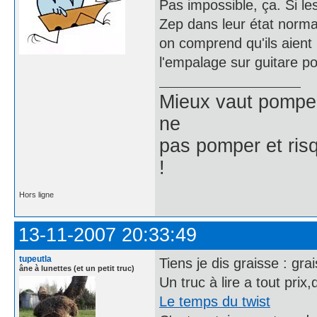
Pas impossible, ça. Si le
Zep dans leur état norma
on comprend qu'ils aient 
l'empalage sur guitare p
Mieux vaut pomper 
ne
pas pomper et risq
!
Hors ligne
13-11-2007 20:33:49
tupeutla
Tiens je dis graisse : gra
âne à lunettes (et un petit truc)
Un truc à lire a tout prix
Le temps du twist