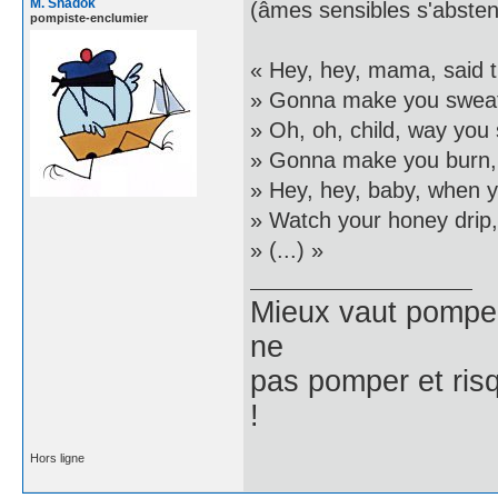
M. Shadok
(âmes sensibles s'absten
pompiste-enclumier
« Hey, hey, mama, said 
» Gonna make you sweat
» Oh, oh, child, way you 
» Gonna make you burn,
» Hey, hey, baby, when y
» Watch your honey drip,
» (...) »
Mieux vaut pomper 
ne
pas pomper et risq
!
Hors ligne