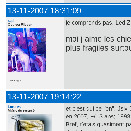
13-11-2007 18:31:09
raph
je comprends pas. Led Z
Gourou Flipper
moi j aime les chie
plus fragiles surto
Hors ligne
13-11-2007 19:14:22
Lorenzo
et c'est qui ce "on", Jsix
Maître du résumé
en 2007, +/- 3 ans; 1993
Bref, t'étais quasiment p