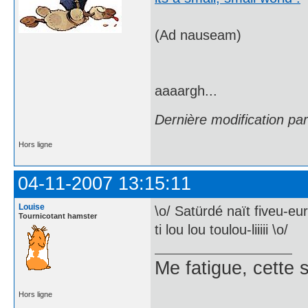
(Ad nauseam)
aaaargh...
Dernière modification pa
Hors ligne
04-11-2007 13:15:11
Louise
\o/ Satürdé naït fiveu-eu
Tournicotant hamster
ti lou lou toulou-liiiii \o/
Me fatigue, cette 
Hors ligne