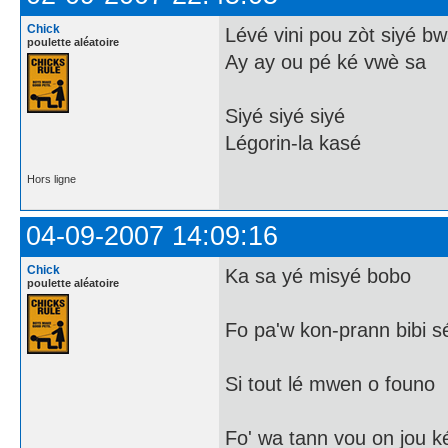
Chick
Lévé vini pou zòt siyé b
poulette aléatoire
Ay ay ou pé ké vwè sa
Siyé siyé siyé
Légorin-la kasé
Hors ligne
04-09-2007 14:09:16
Chick
Ka sa yé misyé bobo
poulette aléatoire
Fo pa'w kon-prann bibi 
Si tout lé mwen o founo
Fo' wa tann vou on jou k