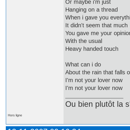
Or maybe i'm just
Hanging on a thread
When i gave you everyth
It didn't seem that much
You gave me your opinio
With the usual
Heavy handed touch
What can i do
About the rain that falls 
I'm not your lover now
I'm not your lover now
Ou bien plutôt la 
Hors ligne