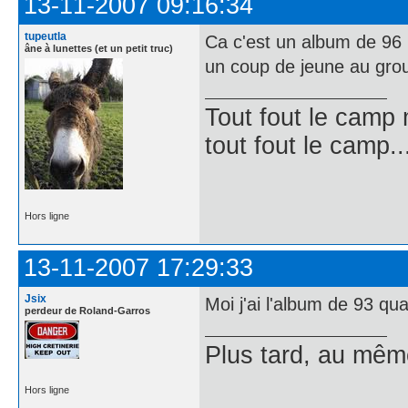
13-11-2007 09:16:34
tupeutla
Ca c'est un album de 96 
âne à lunettes (et un petit truc)
un coup de jeune au gro
Tout fout le camp
tout fout le camp..
Hors ligne
13-11-2007 17:29:33
Jsix
Moi j'ai l'album de 93 q
perdeur de Roland-Garros
Plus tard, au mê
Hors ligne