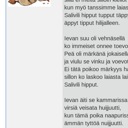
kun myö tanssimme laiast
Salivili hipput tupput täpp
äppyt tipput hilijalleen.
Ievan suu oli vehnäsellä
ko immeiset onnee toevot
Peä oli märkänä jokaisell
ja viulu se vinku ja voevot
Ei tätä poikoo märkyys h
sillon ko laskoo laiasta la
Salivili hipput.
Ievan äiti se kammarissa
virsiä veisata huijjuutti,
kun tämä poika naapuris
ämmän tyttöä nuijjuutti.