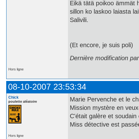
Eikä tätä poikoo ämmät h
sillon ko laskoo laiasta la
Salivili.
(Et encore, je suis poli)
Dernière modification pa
Hors ligne
08-10-2007 23:53:34
Chick
Marie Pervenche et le cha
poulette aléatoire
Mission mystère en veux-
C'était galère et soudain 
Miss détective est passée
Hors ligne