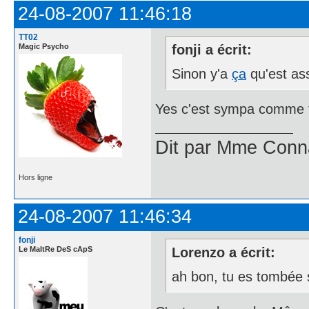
24-08-2007 11:46:18
TT02
Magic Psycho
fonji a écrit:
Sinon y'a
ça
qu'est as
Yes c'est sympa comme to
Dit par Mme Con
Hors ligne
24-08-2007 11:46:34
fonji
Le MaItRe DeS cApS
Lorenzo a écrit:
ah bon, tu es tombée 