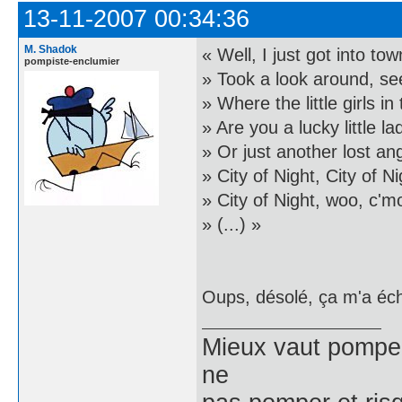
13-11-2007 00:34:36
M. Shadok
« Well, I just got into t
pompiste-enclumier
» Took a look around, se
» Where the little girls 
» Are you a lucky little la
» Or just another lost ang
» City of Night, City of N
» City of Night, woo, c'm
» (...) »
Oups, désolé, ça m'a éch
Mieux vaut pomper 
ne