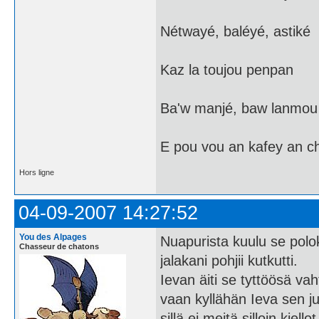
Nétwayé, baléyé, astiké
Kaz la toujou penpan
Ba'w manjé, baw lanmou
E pou vou an kafey an c
Hors ligne
04-09-2007 14:27:52
You des Alpages
Nuapurista kuulu se polo
Chasseur de chatons
jalakani pohjii kutkutti.
Ievan äiti se tyttöösä vah
vaan kyllähän Ieva sen jut
sillä ei meitä silloin kiello