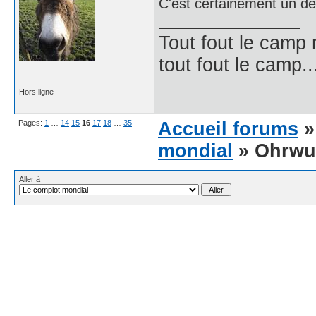
C'est certainement un des
Tout fout le camp
tout fout le camp..
Hors ligne
Pages:
1
…
14
15
16
17
18
…
35
Accueil forums
mondial
» Ohrwu
Aller à