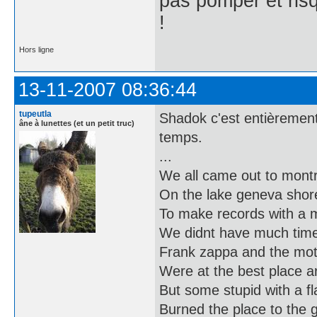
pas pomper et risq
!
Hors ligne
13-11-2007 08:36:44
tupeutla
Shadok c'est entièrement 
âne à lunettes (et un petit truc)
temps.
...
We all came out to mont
On the lake geneva shore
To make records with a 
We didnt have much tim
Frank zappa and the mo
Were at the best place 
But some stupid with a f
Burned the place to the 