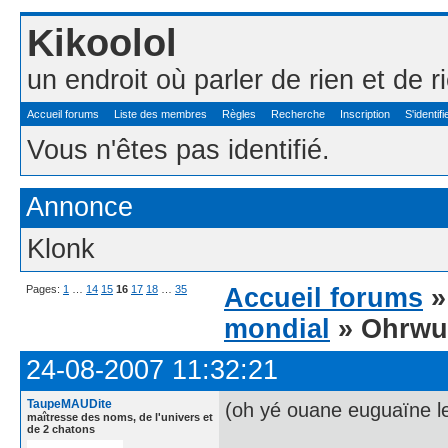
Kikoolol
un endroit où parler de rien et de r
Accueil forums
Liste des membres
Règles
Recherche
Inscription
S'identifi
Vous n'êtes pas identifié.
Annonce
Klonk
Pages:
1
…
14
15
16
17
18
…
35
Accueil forums
mondial
» Ohrwu
24-08-2007 11:32:21
TaupeMAUDite
(oh yé ouane euguaïne le
maîtresse des noms, de l'univers et
de 2 chatons