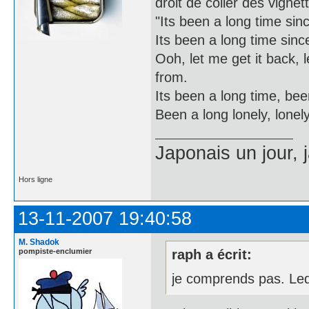
droit de coller des vignet
"Its been a long time sinc
Its been a long time since 
Ooh, let me get it back, 
from.
Its been a long time, bee
Been a long lonely, lonely,
Japonais un jour, 
Hors ligne
13-11-2007 19:40:58
M. Shadok
pompiste-enclumier
raph a écrit:
je comprends pas. Le