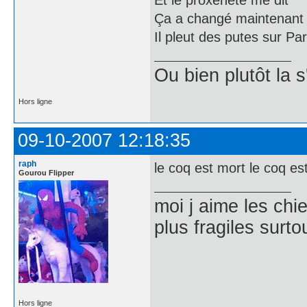
Et le proxénète me dit
Ça a changé maintenant
Il pleut des putes sur Par
Ou bien plutôt la 
Hors ligne
09-10-2007 12:18:35
raph
le coq est mort le coq es
Gourou Flipper
moi j aime les chie
plus fragiles surto
Hors ligne