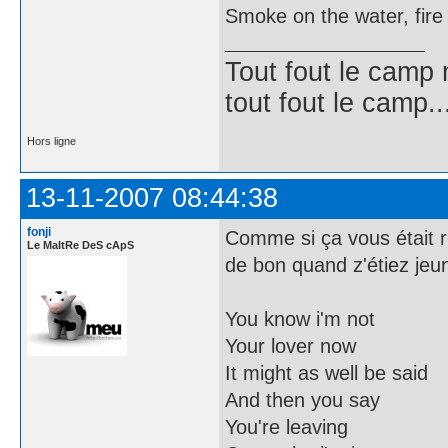
Smoke on the water, fire 
Tout fout le camp
tout fout le camp..
Hors ligne
13-11-2007 08:44:38
fonji
Comme si ça vous était ré
Le MaItRe DeS cApS
de bon quand z'étiez jeu
You know i'm not
Your lover now
It might as well be said
And then you say
You're leaving