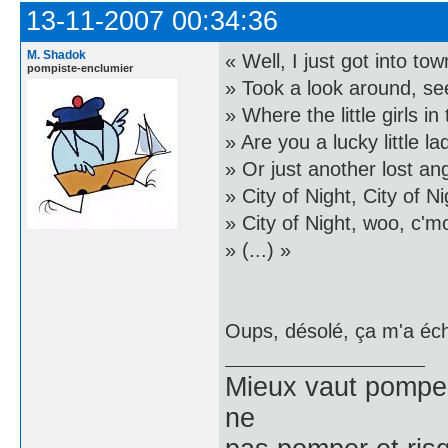
13-11-2007 00:34:36
M. Shadok
« Well, I just got into t
pompiste-enclumier
» Took a look around, se
» Where the little girls 
» Are you a lucky little la
» Or just another lost ang
» City of Night, City of N
» City of Night, woo, c'm
» (...) »
Oups, désolé, ça m'a éch
Mieux vaut pomper 
ne