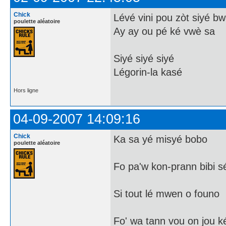
Chick
Lévé vini pou zòt siyé b
poulette aléatoire
Ay ay ou pé ké vwè sa
Siyé siyé siyé
Légorin-la kasé
Hors ligne
04-09-2007 14:09:16
Chick
Ka sa yé misyé bobo
poulette aléatoire
Fo pa'w kon-prann bibi 
Si tout lé mwen o founo
Fo' wa tann vou on jou k