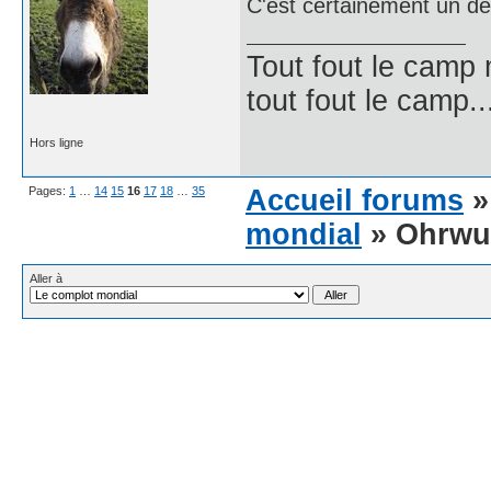
C'est certainement un des
Tout fout le camp
tout fout le camp..
Hors ligne
Pages:
1
…
14
15
16
17
18
…
35
Accueil forums
mondial
» Ohrwu
Aller à