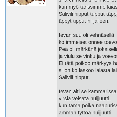
kun myö tanssimme laiast
Salivili hipput tupput täpp
äppyt tipput hilijalleen.
Ievan suu oli vehnäsellä
ko immeiset onnee toevot
Peä oli märkänä jokaisell
ja viulu se vinku ja voevot
Ei tätä poikoo märkyys h
sillon ko laskoo laiasta la
Salivili hipput.
Ievan äiti se kammarissa
virsiä veisata huijjuutti,
kun tämä poika naapuris
ämmän tyttöä nuijjuutti.