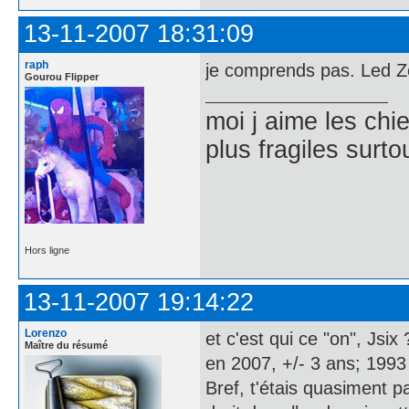
13-11-2007 18:31:09
raph
je comprends pas. Led Z
Gourou Flipper
moi j aime les chie
plus fragiles surto
Hors ligne
13-11-2007 19:14:22
Lorenzo
et c'est qui ce "on", Jsix
Maître du résumé
en 2007, +/- 3 ans; 1993
Bref, t'étais quasiment p