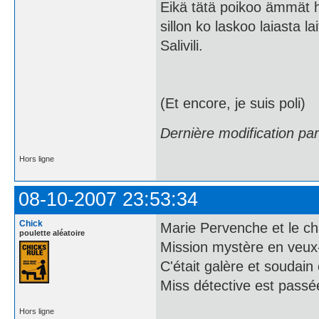
Eikä tätä poikoo ämmät h
sillon ko laskoo laiasta la
Salivili.
(Et encore, je suis poli)
Dernière modification pa
Hors ligne
08-10-2007 23:53:34
Chick
Marie Pervenche et le cha
poulette aléatoire
Mission mystère en veux-
C'était galère et soudain 
Miss détective est passée
Hors ligne