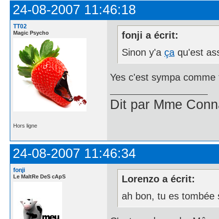
24-08-2007 11:46:18
TT02
Magic Psycho
fonji a écrit:
Sinon y'a
ça
qu'est as
Yes c'est sympa comme to
Dit par Mme Con
Hors ligne
24-08-2007 11:46:34
fonji
Le MaItRe DeS cApS
Lorenzo a écrit:
ah bon, tu es tombée 