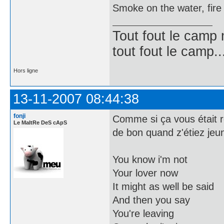
Smoke on the water, fire 
Tout fout le camp
tout fout le camp..
Hors ligne
13-11-2007 08:44:38
fonji
Comme si ça vous était ré
Le MaItRe DeS cApS
de bon quand z'étiez jeu
You know i'm not
Your lover now
It might as well be said
And then you say
You're leaving