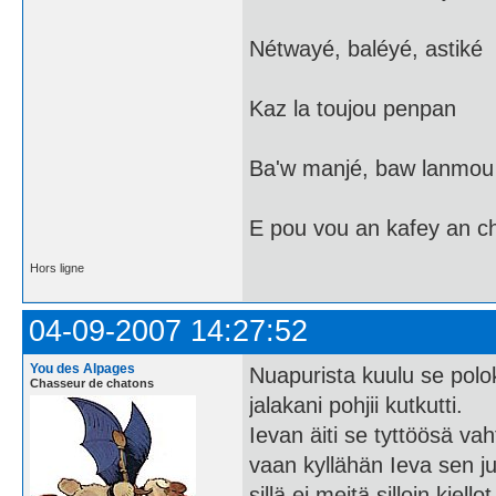
Nétwayé, baléyé, astiké
Kaz la toujou penpan
Ba'w manjé, baw lanmou
E pou vou an kafey an c
Hors ligne
04-09-2007 14:27:52
You des Alpages
Nuapurista kuulu se polo
Chasseur de chatons
jalakani pohjii kutkutti.
Ievan äiti se tyttöösä vah
vaan kyllähän Ieva sen jut
sillä ei meitä silloin kiello