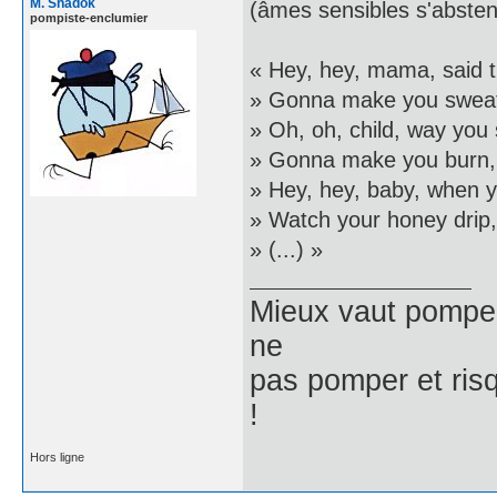
M. Shadok
(âmes sensibles s'absten
pompiste-enclumier
« Hey, hey, mama, said 
» Gonna make you sweat
» Oh, oh, child, way you 
» Gonna make you burn,
» Hey, hey, baby, when y
» Watch your honey drip,
» (...) »
Mieux vaut pomper 
ne
pas pomper et risq
!
Hors ligne