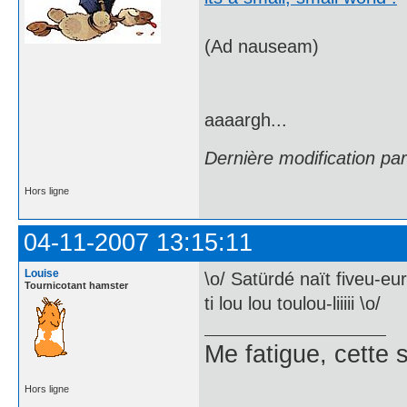
(Ad nauseam)
aaaargh...
Dernière modification pa
Hors ligne
04-11-2007 13:15:11
Louise
\o/ Satürdé naït fiveu-eu
Tournicotant hamster
ti lou lou toulou-liiiii \o/
Me fatigue, cette 
Hors ligne