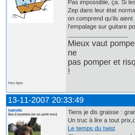
Pas impossible, ça. Si le
Zep dans leur état norma
on comprend qu'ils aient 
l'empalage sur guitare p
Mieux vaut pomper 
ne
pas pomper et risq
!
Hors ligne
13-11-2007 20:33:49
tupeutla
Tiens je dis graisse : gra
âne à lunettes (et un petit truc)
Un truc à lire a tout prix
Le temps du twist