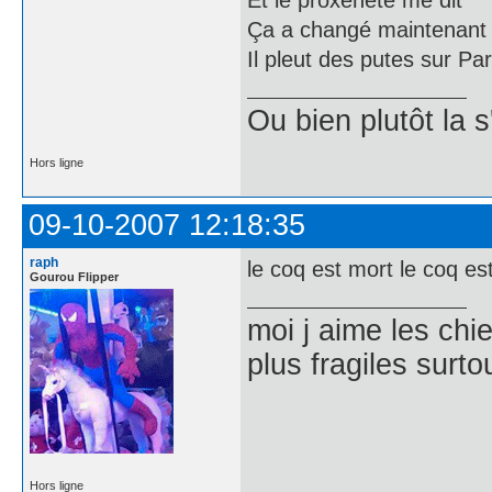
Et le proxénète me dit
Ça a changé maintenant
Il pleut des putes sur Par
Ou bien plutôt la 
Hors ligne
09-10-2007 12:18:35
raph
le coq est mort le coq es
Gourou Flipper
moi j aime les chie
plus fragiles surto
Hors ligne