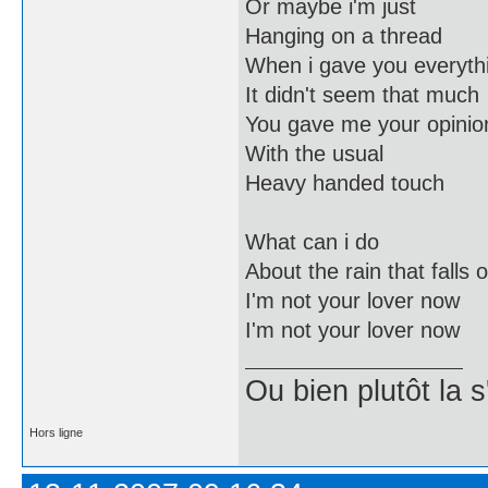
Or maybe i'm just
Hanging on a thread
When i gave you everyth
It didn't seem that much
You gave me your opinio
With the usual
Heavy handed touch
What can i do
About the rain that falls 
I'm not your lover now
I'm not your lover now
Ou bien plutôt la 
Hors ligne