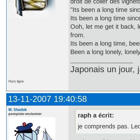
droit de coller des vignet
"Its been a long time sinc
Its been a long time since 
Ooh, let me get it back, 
from.
Its been a long time, bee
Been a long lonely, lonely,
Japonais un jour, 
Hors ligne
13-11-2007 19:40:58
M. Shadok
pompiste-enclumier
raph a écrit:
je comprends pas. Le