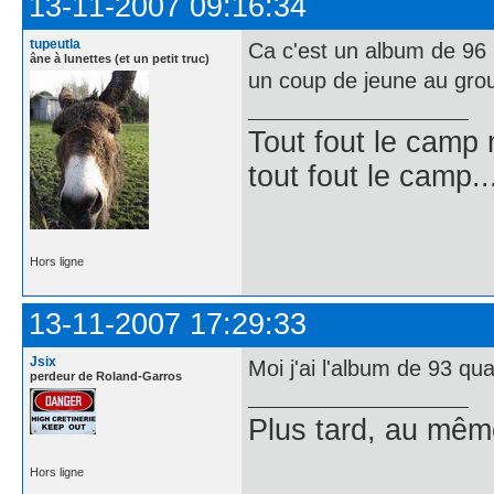
13-11-2007 09:16:34
tupeutla
Ca c'est un album de 96 
âne à lunettes (et un petit truc)
un coup de jeune au gro
Tout fout le camp
tout fout le camp..
Hors ligne
13-11-2007 17:29:33
Jsix
Moi j'ai l'album de 93 q
perdeur de Roland-Garros
Plus tard, au mê
Hors ligne