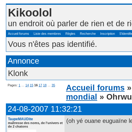
Kikoolol
un endroit où parler de rien et de r
Accueil forums
Liste des membres
Règles
Recherche
Inscription
S'identifi
Vous n'êtes pas identifié.
Annonce
Klonk
Pages:
1
…
14
15
16
17
18
…
35
Accueil forums
mondial
» Ohrwu
24-08-2007 11:32:21
TaupeMAUDite
(oh yé ouane euguaïne le
maîtresse des noms, de l'univers et
de 2 chatons