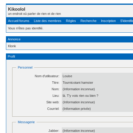
Kikoolol
un endroit où parler de rien et de rien
Accueil forums
Liste des membres
Règles
Recherche
Inscription
S'identifi
Vous n'êtes pas identifié.
Annonce
Klonk
Profil
Personnel
Nom d'utilisateur:
Louise
Titre:
Tournicotant hamster
Nom:
(Information inconnue)
Lieu:
là. T'y vois rien ou bien ?
Site web:
(Information inconnue)
Courriel:
(Information privée)
Messagerie
Jabber:
(Information inconnue)