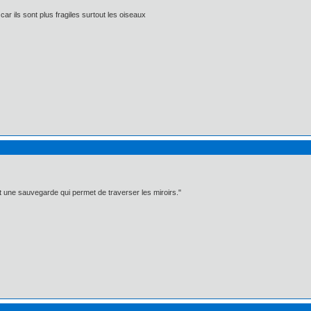
car ils sont plus fragiles surtout les oiseaux
st une sauvegarde qui permet de traverser les miroirs."