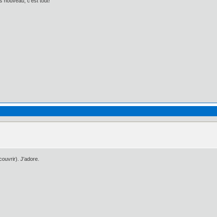
s nouveau, c'est tout!
ouvrir). J'adore.