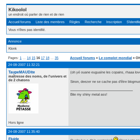
Kikoolol
un endroit où parler de rien et de rien
Accueil forums
Liste des membres
Règles
Recherche
Inscription
S'identifi
Vous n'êtes pas identifié.
Annonce
Klonk
Pages:
1
…
14
15
16
17
18
…
35
Accueil forums
»
Le complot mondial
» Oh
24-08-2007 11:32:21
TaupeMAUDite
(oh yé ouane euguaïne les copains, rhaaa love
maîtresse des noms, de l'univers et
de 2 chatons
Sinon, deezer ne se cache pas d'être blogmusi
Bite my shiny metal ass!
Hors ligne
24-08-2007 11:35:40
Fluide