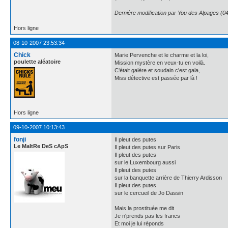
Dernière modification par You des Alpages (0
Hors ligne
08-10-2007 23:53:34
Chick
Marie Pervenche et le charme et la loi,
poulette aléatoire
Mission mystère en veux-tu en voilà.
C'était galère et soudain c'est gala,
Miss détective est passée par là !
Hors ligne
09-10-2007 10:13:43
fonji
Il pleut des putes
Le MaItRe DeS cApS
Il pleut des putes sur Paris
Il pleut des putes
sur le Luxembourg aussi
Il pleut des putes
sur la banquette arrière de Thierry Ardisson
Il pleut des putes
sur le cercueil de Jo Dassin
Mais la prostituée me dit
Je n'prends pas les francs
Et moi je lui réponds