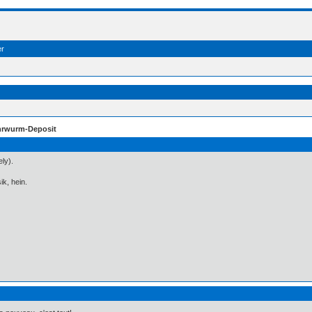
er
rwurm-Deposit
ly).
k, hein.