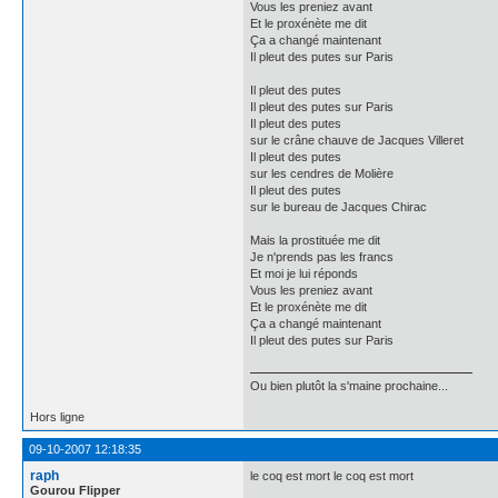
Vous les preniez avant
Et le proxénète me dit
Ça a changé maintenant
Il pleut des putes sur Paris
Il pleut des putes
Il pleut des putes sur Paris
Il pleut des putes
sur le crâne chauve de Jacques Villeret
Il pleut des putes
sur les cendres de Molière
Il pleut des putes
sur le bureau de Jacques Chirac
Mais la prostituée me dit
Je n'prends pas les francs
Et moi je lui réponds
Vous les preniez avant
Et le proxénète me dit
Ça a changé maintenant
Il pleut des putes sur Paris
Ou bien plutôt la s'maine prochaine...
Hors ligne
09-10-2007 12:18:35
raph
le coq est mort le coq est mort
Gourou Flipper