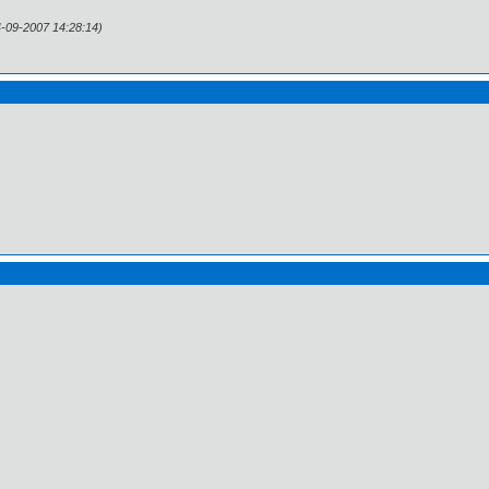
4-09-2007 14:28:14)