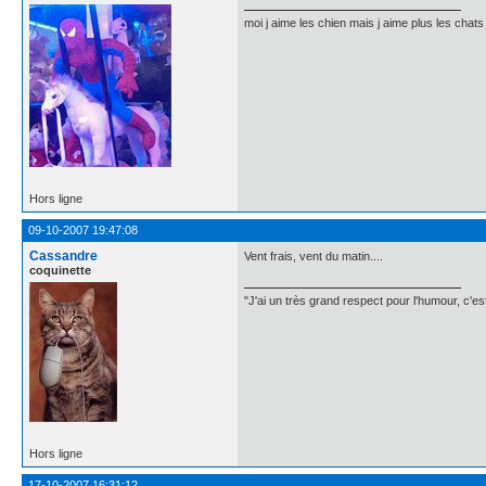
moi j aime les chien mais j aime plus les chats 
Hors ligne
09-10-2007 19:47:08
Cassandre
Vent frais, vent du matin....
coquinette
"J'ai un très grand respect pour l'humour, c'e
Hors ligne
17-10-2007 16:31:12