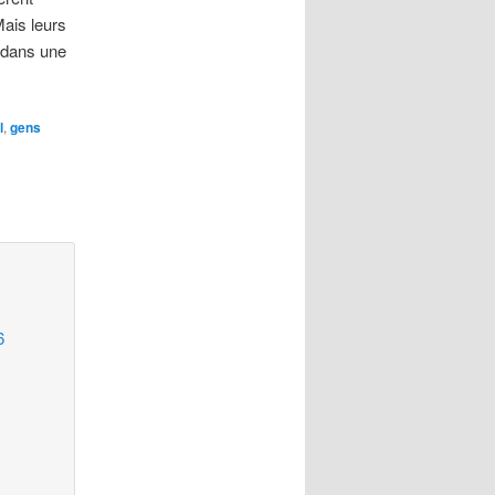
Mais leurs
e dans une
l
,
gens
6