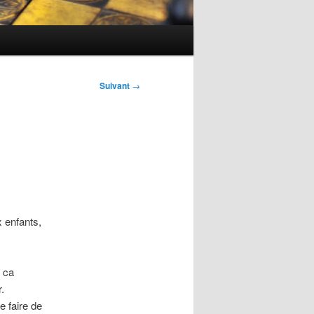
Suivant
→
 enfants,
t ca
.
e faire de