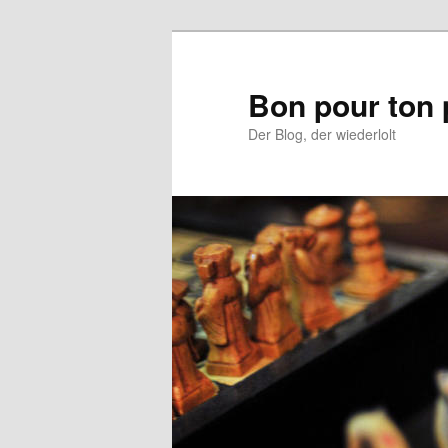
Aller
au
contenu
Bon pour ton 
principal
Der Blog, der wiederlolt