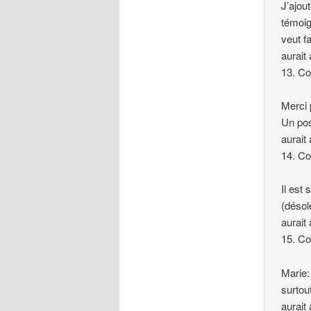
J’ajou
témoig
veut f
aurait 
13. C
Merci 
Un pos
aurait 
14. C
Il est
(désol
aurait 
15. C
Marie:
surtou
aurait