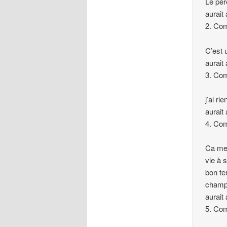
Le père
aurait 
2. Co
C’est u
aurait
3. Co
j’ai r
aurait
4. Co
Ca me 
vie à 
bon te
champi
aurait
5. Co