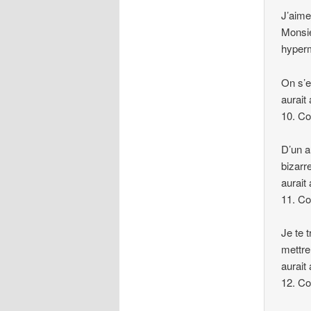
J’aimer
Monsie
hyperm
On s’e
aurait
10. C
D’un a
bizarre
aurait
11. C
Je te 
mettre 
aurait 
12. C