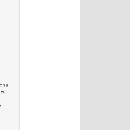
te sa
 du
ce…