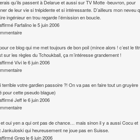
terais qu’ils passent à Delarue et aussi sur TV Motte -beuvron, pour
ner de leur vie si trépidente et si intéressante. D’ailleurs mon neveu q
aire ingénieur en trou regarde l’émission en boucle.
affirmé Farfalino le 5 juin 2006
ommentaire
pour ce blog qui me met toujours de bon poil (mince alors ! c’est le titr
t sur les règles du Tchoukball, ça m’intéresse grandement !
affirmé Vivi le 6 juin 2006
ommentaire
 si terrible votre gardien passoire ?! On va pas en faire tout un gruyère
é pour cette pseudo blague)
affirmé Jeff le 6 juin 2006
ommentaire
 et oui yen a qui ont pas de chance… mais sinon il y a aussi Cocu et
t Jankuloski qui heureusement ne joue pas en Suisse.
 affirmé Greg le 6 juin 2006