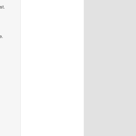
st.
e.
y