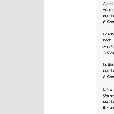
Ah oui
vraime
aurait
6. Co
Le tch
been.
aurait
7. Co
Le tit
aurait 
8. Co
En fai
Genev
aurait
9. Co