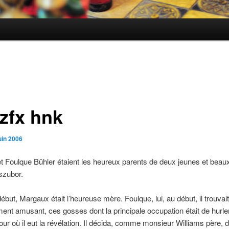
tzfx hnk
uin 2006
 Foulque Bühler étaient les heureux parents de deux jeunes et beaux
szubor.
début, Margaux était l’heureuse mère. Foulque, lui, au début, il trouvai
t amusant, ces gosses dont la principale occupation était de hurler
our où il eut la révélation. Il décida, comme monsieur Williams père, d