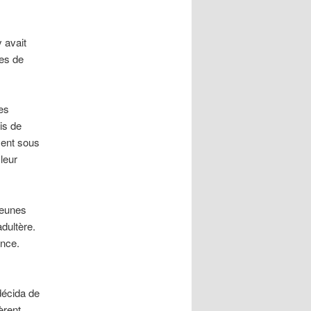
y avait
ues de
es
is de
ment sous
leur
jeunes
adultère.
ance.
décida de
èrent