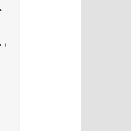
ui
e !)