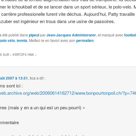
er le tchoukball et de se lancer dans un sport sérieux, le polo-velo. 
 carrière professionelle furent vite déchus. Aujourd’hui, Patty travaill
zuber est ingénieur en trous dans une usine de passoires.
a été publié dans
pipeul
par
Jean-Jacques Administrator
, et marqué avec
footbal
polo vélo
,
tennis
. Mettez-le en favori avec son
permalien
.
S SUR «
KRRTZFX HNK
»
oût 2007 à 13:51
,
tica
a dit :
ms sont ici :
/web.archive.org/web/20060614162712/www.bonpourtonpoil.ch/?p=74
res (mais y en a un qui est un peu pourri) »
mmentaire