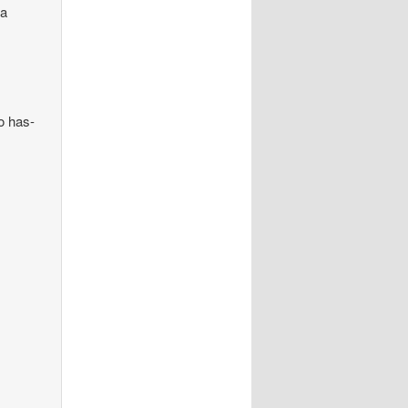
’a
o has-