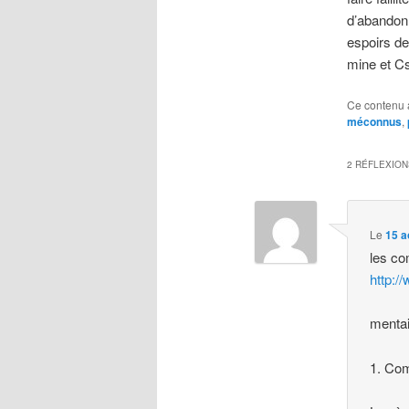
d’abandonn
espoirs de
mine et Cs
Ce contenu 
méconnus
,
2 RÉFLEXION
Le
15 a
les co
http:/
mentai
1. Co