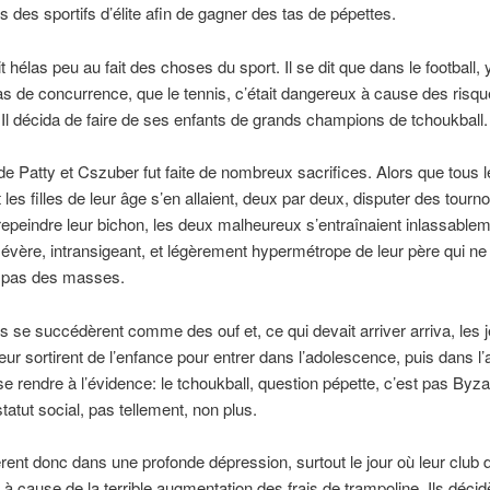
s des sportifs d’élite afin de gagner des tas de pépettes.
it hélas peu au fait des choses du sport. Il se dit que dans le football, 
as de concurrence, que le tennis, c’était dangereux à cause des risq
 Il décida de faire de ses enfants de grands champions de tchoukball.
de Patty et Cszuber fut faite de nombreux sacrifices. Alors que tous l
 les filles de leur âge s’en allaient, deux par deux, disputer des tourno
repeindre leur bichon, les deux malheureux s’entraînaient inlassable
sévère, intransigeant, et légèrement hypermétrope de leur père qui ne 
t pas des masses.
 se succédèrent comme des ouf et, ce qui devait arriver arriva, les 
oeur sortirent de l’enfance pour entrer dans l’adolescence, puis dans l’
 se rendre à l’évidence: le tchoukball, question pépette, c’est pas Byz
tatut social, pas tellement, non plus.
rent donc dans une profonde dépression, surtout le jour où leur club 
ite à cause de la terrible augmentation des frais de trampoline. Ils décid