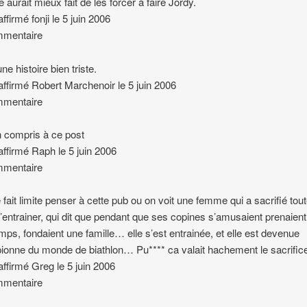
 aurait mieux fait de les forcer à faire Jordy.
affirmé fonji le 5 juin 2006
mmentaire
ne histoire bien triste.
 affirmé Robert Marchenoir le 5 juin 2006
mmentaire
ien compris à ce post
 affirmé Raph le 5 juin 2006
mmentaire
fait limite penser à cette pub ou on voit une femme qui a sacrifié tou
s’entrainer, qui dit que pendant que ses copines s’amusaient prenaient
mps, fondaient une famille… elle s’est entrainée, et elle est devenue
onne du monde de biathlon… Pu**** ca valait hachement le sacrifi
 affirmé Greg le 5 juin 2006
mmentaire