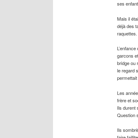
ses enfant
Mais il éta
déjà des t
raquettes.
L’enfance 
garcons et
bridge ou 
le regard 
permettai
Les années
frère et s
Ils durent
Question s
Ils sombrè
faire faill