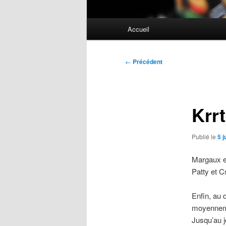
Menu
Accueil
principal
Navigation
←
Précédent
des
articles
Krr
Publié le
5 j
Margaux et
Patty et C
Enfin, au 
moyennemen
Jusqu’au j