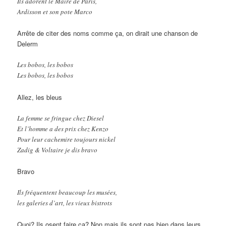
Ils adorent le Maire de Paris,
Ardisson et son pote Marco
Arrête de citer des noms comme ça, on dirait une chanson de
Delerm
Les bobos, les bobos
Les bobos, les bobos
Allez, les bleus
La femme se fringue chez Diesel
Et l’homme a des prix chez Kenzo
Pour leur cachemire toujours nickel
Zadig & Voltaire je dis bravo
Bravo
Ils fréquentent beaucoup les musées,
les galeries d’art, les vieux bistrots
Quoi? Ils osent faire ça? Non mais ils sont pas bien dans leurs