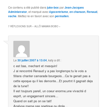
Ce contenu a été publié dans
juke-box
par
Jean-Jacques
Administrator
, et marqué avec
égocentrisme
,
en chanson
,
Renaud
,
vache
. Mettez-le en favori avec son
permalien
.
7 RÉFLEXIONS SUR «
ALLÔ MAMAN BOBO
»
Le
30 juillet 2007 à 13:04
,
katy
a dit :
c est bas, mechant et mesquin!
J ai rencontré Renaud y a pas longtemps:tu le vois a
50ans chanter camarade bourgeois…Ca te genait pas a
cette epoque qu il les demonte…Et pourtnt il gagnait deja
de la tune!!
Il est toujours pareil, un coeur enorme,une vivacité d
esprit, un engagement sincere…
Quand on sait ps on se tait!
Analyse meme pas poetique ou drole…